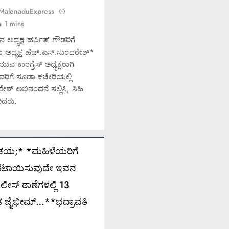
 MalenaduExpress
1 mins
 ಅಧ್ಯಕ್ಷ ಹರ್ಷಿತ್ ಗೌಡರಿಗೆ
ಾ ಅಧ್ಯಕ್ಷ ಹೆಚ್.ಎಸ್.ಸುಂದರೇಶ್*
ುವ ಕಾಂಗ್ರೆಸ್ ಅಧ್ಯಕ್ಷರಾಗಿ
ರಿಗೆ ಸೂಡಾ ಕಚೇರಿಯಲ್ಲಿ
SPECIAL NEWS
ೇಶ್ ಅಭಿನಂದನೆ ಸಲ್ಲಿಸಿ, ಸಿಹಿ
ಿದರು.
*ಶಿವಮೊಗ್ಗ ಸಿಮ್ಸ್ ವಿಶೇಷ 
*ಡಾ.ಅಶ್ವಿನ್ ಹೆಬ್ಬಾರ್ ಅ
ವಾಪಸ್ ಆದೇಶ ರದ್ದು* *ಲ
ರಿಚಯ;* *ಮಹಿಳೆಯರಿಗೆ
ಕಿರುಕುಳ ಕ್ರಮಕ್ಕೆ ಸೂಚನೆ 
ಲಪಟಾಯಿಸುವುದೇ ಇವನ
ಹೈಕೋರ್ಟ್* *ಡಾ.ಅಶ್ವಿನ್ ಹ
ೀಸ್ ಠಾಣೆಗಳಲ್ಲಿ 13
ಮತ್ತು ಡಾ.ವಿರುಪಾಕ್ಷಪ್ಪ ಮ
ಂಡ ಜೈಭೀಮ್…**ಭದ್ರಾವತಿ
ಏನು?*
February 7, 2025