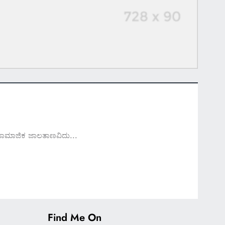
ದ ಸಾಮಾಜಿಕ ಜಾಲತಾಣವಿದು...
Find Me On