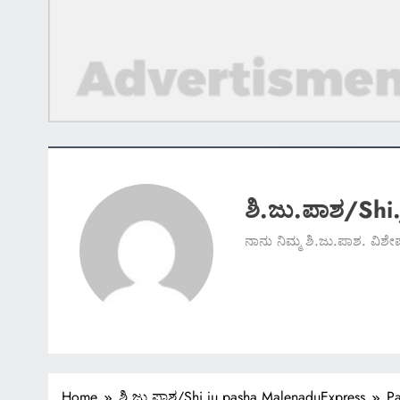
ಶಿ.ಜು.ಪಾಶ/Shi
ನಾನು ನಿಮ್ಮ ಶಿ.ಜು.ಪಾಶ. ವಿಶ
Home
ಶಿ.ಜು.ಪಾಶ/Shi.ju.pasha MalenaduExpress
P