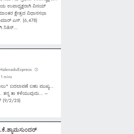
ತೀಯ ಉಪಾಧ್ಯಕ್ಷರಾಗಿ ವಿನಯ್
ರಾಮಾಂತರ ಕ್ಷೇತ್ರದ ವಿಧಾನಸಭಾ
್ ಕುಮಾರ್ ಎಸ್. (6,478)
ಗಿ ನಿತಿನ್…
 MalenaduExpress
1 mins
ಾಲು* ಬದಲಾವಣೆ ಬಹು ಮುಖ್ಯ…
 ತನ್ನ ತಾ ಕಳೆಯುವುದು… –
7 (9/2/25)
.ಕೆ.ಶ್ಯಾಮಸುಂದರ್