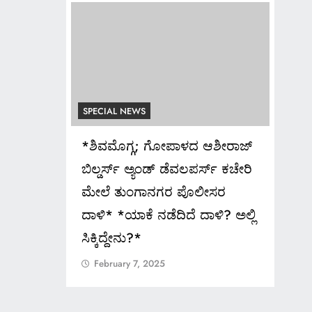
SPECIAL NEWS
SPEC
ಸುದ್ದಿ…*
*ಶಿವಮೊಗ್ಗ; ಗೋಪಾಳದ ಆಶೀರಾಜ್
ಅದ್
ಮಾನತು
ಬಿಲ್ಡರ್ಸ್ ಅ್ಯಂಡ್ ಡೆವಲಪರ್ಸ್ ಕಚೇರಿ
ಬಂಗ
ೈಂಗಿಕ
ಮೇಲೆ ತುಂಗಾನಗರ ಪೊಲೀಸರ
Fe
ನೀಡಿದ
ದಾಳಿ* *ಯಾಕೆ ನಡೆದಿದೆ ದಾಳಿ? ಅಲ್ಲಿ
ೆಬ್ಬಾರ್
ಸಿಕ್ಕಿದ್ದೇನು?*
ುಂದಿನ ಕಥೆ
February 7, 2025