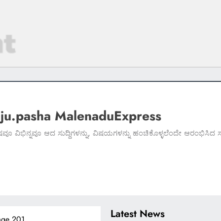
.ju.pasha MalenaduExpress
ೇಷವೂ ವಿಭಿನ್ನವೂ ಆದ ಸುದ್ದಿಗಳನ್ನು, ವಿಷಯಗಳನ್ನು ಹಂಚಿಕೊಳ್ಳಲೆಂದೇ ಆರಂಭಿಸಿ
Latest News
age 201