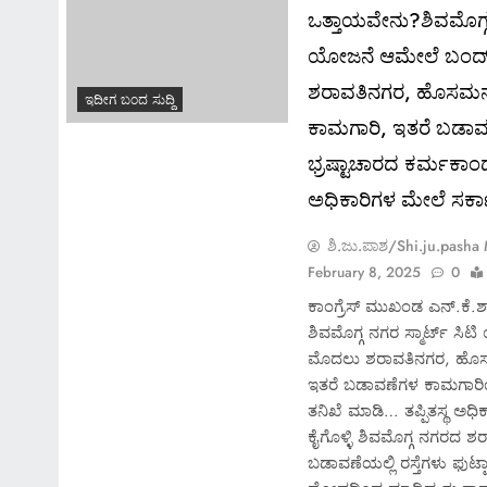
ಒತ್ತಾಯವೇನು?ಶಿವಮೊಗ್ಗ 
ಯೋಜನೆ ಆಮೇಲೆ ಬಂದ
ಶರಾವತಿನಗರ, ಹೊಸಮನೆ
ಇದೀಗ ಬಂದ ಸುದ್ದಿ
ಕಾಮಗಾರಿ, ಇತರೆ ಬಡಾ
ಭ್ರಷ್ಟಾಚಾರದ ಕರ್ಮಕಾಂಡ
ಅಧಿಕಾರಿಗಳ ಮೇಲೆ ಸರ್ಕಾರ
ಶಿ.ಜು.ಪಾಶ/Shi.ju.pasha
February 8, 2025
0
ಕಾಂಗ್ರೆಸ್ ಮುಖಂಡ ಎನ್.ಕೆ.
ಶಿವಮೊಗ್ಗ ನಗರ ಸ್ಮಾರ್ಟ್ 
ಮೊದಲು ಶರಾವತಿನಗರ, ಹೊಸ
ಇತರೆ ಬಡಾವಣೆಗಳ ಕಾಮಗಾರಿ
ತನಿಖೆ ಮಾಡಿ… ತಪ್ಪಿತಸ್ಥ ಅಧಿ
ಕೈಗೊಳ್ಳಿ ಶಿವಮೊಗ್ಗ ನಗರದ
ಬಡಾವಣೆಯಲ್ಲಿ ರಸ್ತೆಗಳು ಫುಟ