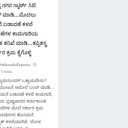
ನಗರ ಸ್ಮಾರ್ಟ್ ಸಿಟಿ
್ ಮಾಡಿ…ಮೊದಲು
 ಬಡಾವಣೆ ಕಳಪೆ
ವಣೆಗಳ ಕಾಮಗಾರಿಯ
 ತನಿಖೆ ಮಾಡಿ…ತಪ್ಪಿತಸ್ಥ
 ಕ್ರಮ ಕೈಗೊಳ್ಳಿ
 MalenaduExpress
1 mins
ಶ್ಯಾಮಸುಂದರ್ ಒತ್ತಾಯವೇನು?
ಸಿಟಿ ಯೋಜನೆ ಆಮೇಲೆ ಬಂದ್ ಮಾಡಿ…
ಮನೆ ಬಡಾವಣೆ ಕಳಪೆ ಕಾಮಗಾರಿ,
ಯ ಭ್ರಷ್ಟಾಚಾರದ ಕರ್ಮಕಾಂಡ
ಕಾರಿಗಳ ಮೇಲೆ ಸರ್ಕಾರ ಕ್ರಮ
 ಶರಾವತಿನಗರ ಹೊಸಮನೆ
್ಪಾತ್ ಕಳಪೆಯಾಗಿವೆ. ಲೋಪ