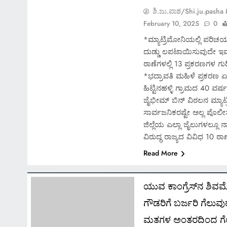
ಶಿ.ಜು.ಪಾಶ/Shi.ju.pasha
February 10, 2025
0
*ಮ್ಯಾಟ್ರಿಮೋನಿಯಲ್ಲಿ ಪರ
ದುಡ್ಡು ಲಪಟಾಯಿಸುವುದೇ ಇವ
ಠಾಣೆಗಳಲ್ಲಿ 13 ಪ್ರಕರಣಗಳ ಗ
*ಭದ್ರಾವತಿ ಮಹಿಳೆ ಪ್ರಕರಣ ಏ
ಹಿಟ್ಟಿನಹಳ್ಳಿ ಗ್ರಾಮದ 40 ವ
ಜೈಭೀಮ್ ಬಿನ್ ವಿಠಲನ ಮ್ಯಾಟ್ರ
ಸಾರ್ವಜನಿಕರಷ್ಟೇ ಅಲ್ಲ ಪೊಲೀಸರೂ
ಜಿಲ್ಲೆಯ ಎಲ್ಲಾ ಜೈಲುಗಳಲ್ಲೂ
ವಿರುದ್ಧ ರಾಜ್ಯದ ವಿವಿಧ 10 ಠ
Read More
ಯುವ ಕಾಂಗ್ರೆಸ್‍ನ ಶಿವಮೊಗ್
ಗೌಡರಿಗೆ ಬರ್ಜರಿ ಗೆಲು
ಮತಗಳ ಅಂತರದಿಂದ ಗೆಲ