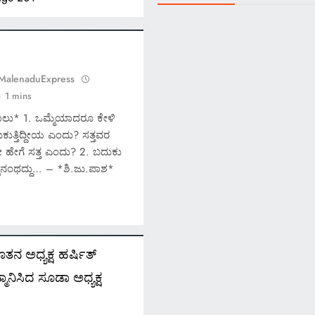
 MalenaduExpress
1 mins
ಲು* 1. ಒಮ್ಮೆಯಾದರೂ ಕೇಳಿ
ುಕುತ್ತಿದ್ದೀಯ ಎಂದು? ಸತ್ತವರ
್ದೇ ಹೇಗೆ ಸತ್ತ ಎಂದು? 2. ಬದುಕು
್ಲಿನಂಥದ್ದು… – *ಶಿ.ಜು.ಪಾಶ*
ೂತನ ಅಧ್ಯಕ್ಷ ಹರ್ಷಿತ್
ಮಾನಿಸಿದ ಸೂಡಾ ಅಧ್ಯಕ್ಷ
*