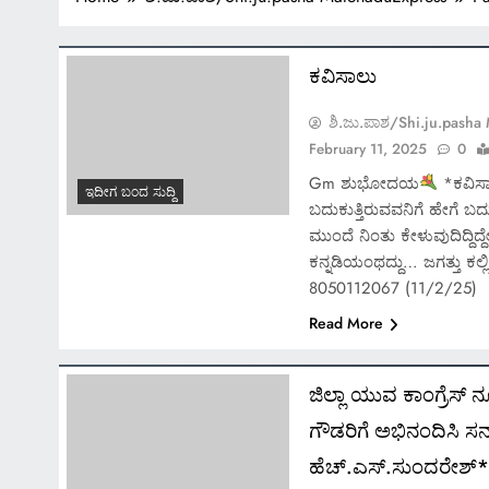
ಕವಿಸಾಲು
ಶಿ.ಜು.ಪಾಶ/Shi.ju.pasha
February 11, 2025
0
Gm ಶುಭೋದಯ
*ಕವಿಸಾ
ಇದೀಗ ಬಂದ ಸುದ್ದಿ
ಬದುಕುತ್ತಿರುವವನಿಗೆ ಹೇಗೆ ಬದ
ಮುಂದೆ ನಿಂತು ಕೇಳುವುದಿದ್ದಿದ
ಕನ್ನಡಿಯಂಥದ್ದು… ಜಗತ್ತು ಕಲ
8050112067 (11/2/25)
Read More
ಜಿಲ್ಲಾ ಯುವ ಕಾಂಗ್ರೆಸ್ ನ
ಗೌಡರಿಗೆ ಅಭಿನಂದಿಸಿ ಸನ್
ಹೆಚ್.ಎಸ್.ಸುಂದರೇಶ್