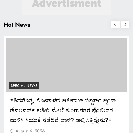
Hot News
SPECIAL NEWS
SPE
*ಶಿವಮೊಗ್ಗ; ಗೋಪಾಳದ ಆಶೀರಾಜ್ ಬಿಲ್ಡರ್ಸ್ ಅ್ಯಂಡ್
ಅದ್
ಡೆವಲಪರ್ಸ್ ಕಚೇರಿ ಮೇಲೆ ತುಂಗಾನಗರ ಪೊಲೀಸರ
A
ದಾಳಿ* *ಯಾಕೆ ನಡೆದಿದೆ ದಾಳಿ? ಅಲ್ಲಿ ಸಿಕ್ಕಿದ್ದೇನು?*
August 6, 2026