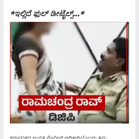
*ಇಲ್ಲಿದೆ ಫುಲ್ ಡೀಟೈಲ್ಸ್…*
ಕರ್ನಾಟಕದ ಉನ್ನತ ಪೊಲೀಸ್ ಅಧಿಕಾರಿಯೊಬ್ಬರು ತಮ್ಮ