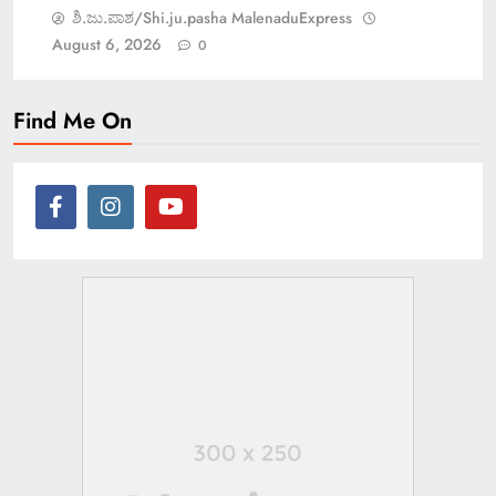
ಶಿ.ಜು.ಪಾಶ/Shi.ju.pasha MalenaduExpress
August 6, 2026
0
Find Me On