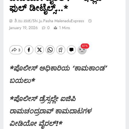
ಫುಲ್ ಡೀಟೈಲ್ಸ್…*
ಶಿ.ಜು.ಪಾಶ/Shi.ju.pasha MalenaduExpress
January 19, 2026
0
1 Mins
*ಪೊಲೀಸ್ ಅಧಿಕಾರಿಯ ‘ಕಾಮಕಾಂಡ’
ಬಯಲು*
*ಪೊಲೀಸ್ ಡ್ರೆಸ್ಸಲ್ಲೇ ಐಜಿಪಿ
ರಾಮಚಂದ್ರರಾವ್ ಕಾಮದಾಟಗಳ
ವೀಡಿಯೋ ವೈರಲ್!*