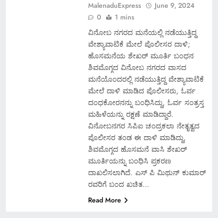
MalenaduExpress
June 9, 2024
0
1 mins
ವಿನೋಬ ನಗರದ ಮನೆಯಲ್ಲಿ ನಡೆಯುತ್ತಿದ್ದ
ವೇಶ್ಯಾವಾಟಿಕೆ ಮೇಲೆ ಪೊಲೀಸರ ದಾಳಿ;
ಹೊಸಮನೆಯ ಶೇಖರ್ ಮೂರ್ತಿ ಬಂಧನ
ಶಿವಮೊಗ್ಗದ ವಿನೋಬ ನಗರದ ವಾಸದ
ಮನೆಯೊಂದರಲ್ಲಿ ನಡೆಯುತ್ತಿದ್ದ ವೇಶ್ಯಾವಾಟಿಕೆ
ಮೇಲೆ ದಾಳಿ ಮಾಡಿದ ಪೊಲೀಸರು, ಓರ್ವ
ದಂಧಕೋರನನ್ನು ಬಂಧಿಸಿದ್ದು, ಓರ್ವ ಸಂತ್ರಸ್ತ
ಮಹಿಳೆಯನ್ನು ರಕ್ಷಣೆ ಮಾಡಿದ್ದಾರೆ.
ವಿನೋಬ‌ನಗರ ಸಿಪಿಐ ಚಂದ್ರಕಲಾ ನೇತೃತ್ವದ
ಪೊಲೀಸರ ತಂಡ ಈ ದಾಳಿ ಮಾಡಿದ್ದು,
ಶಿವಮೊಗ್ಗದ ಹೊಸಮನೆ ವಾಸಿ ಶೇಖರ್
ಮೂರ್ತಿಯನ್ನು ಬಂಧಿಸಿ ಪ್ರಕರಣ
ದಾಖಲಿಸಲಾಗಿದೆ. ಎಸ್ ಪಿ ಮಿಥುನ್ ಕುಮಾರ್
ರವರಿಗೆ ಬಂದ ಖಚಿತ…
Read More