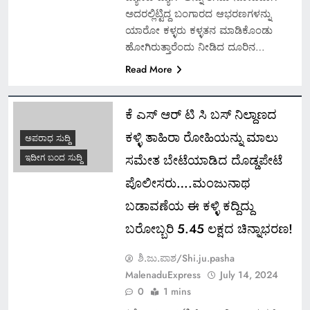
ಅದರಲ್ಲಿಟ್ಟಿದ್ದ ಬಂಗಾರದ ಆಭರಣಗಳನ್ನು
ಯಾರೋ ಕಳ್ಳರು ಕಳ್ಳತನ ಮಾಡಿಕೊಂಡು
ಹೋಗಿರುತ್ತಾರೆಂದು ನೀಡಿದ ದೂರಿನ…
Read More
ಕೆ ಎಸ್ ಆರ್ ಟಿ ಸಿ ಬಸ್ ನಿಲ್ದಾಣದ
ಕಳ್ಳಿ ತಾಹಿರಾ ರೋಹಿಯನ್ನು ಮಾಲು
ಅಪರಾಧ ಸುದ್ದಿ
ಸಮೇತ ಬೇಟೆಯಾಡಿದ ದೊಡ್ಡಪೇಟೆ
ಇದೀಗ ಬಂದ ಸುದ್ದಿ
ಪೊಲೀಸರು….ಮಂಜುನಾಥ
ಬಡಾವಣೆಯ ಈ ಕಳ್ಳಿ ಕದ್ದಿದ್ದು
ಬರೋಬ್ಬರಿ 5.45 ಲಕ್ಷದ ಚಿನ್ನಾಭರಣ!
ಶಿ.ಜು.ಪಾಶ/Shi.ju.pasha
MalenaduExpress
July 14, 2024
0
1 mins