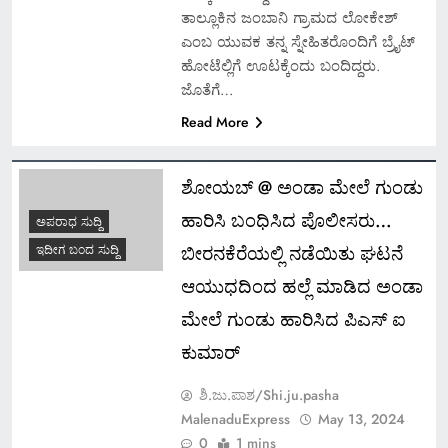
ತಾಲ್ಲೂಕಿನ ಜಂಬಾನಿ ಗ್ರಾಮದ ಲೋಕೇಶ್
ಎಂಬ ಯುವಕ ತನ್ನ ಸ್ನೇಹಿತರೊಂದಿಗೆ ಬ್ರೈಟ್
ಹೋಟೆಲ್ಲಿಗೆ ಊಟಕ್ಕೆಂದು ಬಂದಿದ್ದರು.
ಜೊತೆಗೆ…
Read More
ಶೋಯಬ್ @ ಅಂಡಾ ಮೇಲೆ ಗುಂಡು
ಹಾರಿಸಿ ಬಂಧಿಸಿದ ಪೊಲೀಸರು…
ಅಪರಾಧ ಸುದ್ದಿ
ಬೀರನಕೆರೆಯಲ್ಲಿ ನಡೆಯಿತು ಘಟನೆ
ಇದೀಗ ಬಂದ ಸುದ್ದಿ
ಆಯುಧದಿಂದ ಹಲ್ಲೆ ಮಾಡಿದ ಅಂಡಾ
ಮೇಲೆ ಗುಂಡು ಹಾರಿಸಿದ ಪಿಎಸ್ ಐ
ಕುಮಾರ್
ಶಿ.ಜು.ಪಾಶ/Shi.ju.pasha
MalenaduExpress
May 13, 2024
0
1 mins