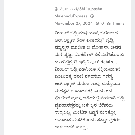
ಶಿ.ಜು.ಪಾಶ/Shi.ju.pasha
MalenaduExpress
November 27, 2024
0
1 mins
ಮೀಟರ್ ಬಡ್ಡಿ ಮಾಫಿಯಾಕ್ಕೆ ಬಲಿಯಾದ
ಆರ್.ಲಕ್ಷ್ಮಣ್ ಕೇಸ್ ಏನಾಯ್ತು? ಪೃಥ್ವಿ
ಮ್ಯಾನ್ಷನ್ ಮಾಲೀಕ ಜಿ.ಮೋಹನ್, ಅವನ
ಮಗ ಪೃಥ್ವಿ, ವೆಂಕಟೇಶ್ ತಲೆಮರೆಸಿಕೊಂಡು
ಹೋಗಿದ್ದೆಲ್ಲಿಗೆ? ಇಲ್ಲಿದೆ ಫುಲ್ details….
ಮೀಟರ್ ಬಡ್ಡಿ ಮಾಫಿಯಾ ಸಕ್ರಿಯವಾಗಿದೆ
ಎಂಬುದಕ್ಕೆ ಮಾಜಿ ನಗರಸಭಾ ಸದಸ್ಯ
ಆರ್.ಲಕ್ಷ್ಮಣ್ ದುರಂತ ಸಾವು ಮತ್ತೊಂದು
ಮಹತ್ವದ ಉದಾಹರಣೆ! ಒಂದು ಕಡೆ
ಪೊಲೀಸ್ ವ್ಯವಸ್ಥೆ ಅಡಿಯಲ್ಲಿ ನೇರವಾಗಿ ಬಡ್ಡಿ
ವ್ಯವಹಾರಸ್ಥರನ್ನು ಚಳಿ ಜ್ವರ ಬಿಡಿಸಲು
ಸಾಧ್ಯವಿಲ್ಲ. ಮೀಟರ್ ಬಡ್ಡಿಗೆ ಬೇಸತ್ತೋ,
ಅನಾಹುತ ಮಾಡಿಕೊಂಡು ಸತ್ತೋ ಪ್ರಕರಣ
ದಾಖಲಾದರೆ ಮಾತ್ರ…