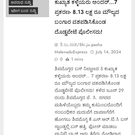
ಕುಖ್ಯಾತ ಕಳ್ಳಿಯರು ಅಂದರ್…7
ಅಪರಾಧ ಸುದ್ದಿ
ಪ್ರಕರಣ- 8.13 ಲಕ್ಷ ರೂ ಮೌಲ್ಯದ
ಇದೀಗ ಬಂದ ಸುದ್ದಿ
ಬಂಗಾರ ವಶಪಡಿಸಿಕೊಂಡ
ದೊಡ್ಡಪೇಟೆ ಪೊಲೀಸರು!
ಶಿ.ಜು.ಪಾಶ/Shi.ju.pasha
MalenaduExpress
July 14, 2024
0
1 mins
ಶಿವಮೊಗ್ಗದ ಬಸ್ ನಿಲ್ದಾಣದ 5 ಕುಖ್ಯಾತ
ಕಳ್ಳಿಯರು ಅಂದರ್… 7 ಪ್ರಕರಣ- 8.13 ಲಕ್ಷ
ರೂ ಮೌಲ್ಯದ ಬಂಗಾರ ವಶಪಡಿಸಿಕೊಂಡ
ದೊಡ್ಡಪೇಟೆ ಪೊಲೀಸರು! ಕಳೆದ ಜೂನ್ 29
ರಂದು ಶಿವಮೊಗ್ಗದ ಜೆ. ಸಿ. ನಗರದ
ಮಹಿಳೆಯೊಬ್ಬರು ತಮ್ಮ ಕುಟುಂಬದೊಂದಿಗೆ
ಸಂಬಂಧಿಕರ ಮದುವೆಗೆ ದಾವಣಗೆರೆಗೆ
ಹೋಗಲು ಶಿವಮೊಗ್ಗ ಕೆ.ಎಸ್.ಆರ್.ಟಿ.ಸಿ ಬಸ್
ಸ್ಟಾಂಡ್ನಲ್ಲಿ ಬಸ್ ಹತ್ತಿ, ಫೋನ್ ಮಾಡಲು
ವ್ಯಾನಿಟಿ ಬ್ಯಾಗ್ ಅನ್ನು ತೆಗೆದು ನೋಡಿದಾಗ