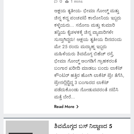
0
1 mins
ಅಕ್ಷಯ ತೃತೀಯ- ಭೀಮಾ ಗೋಲ್ಡ್ ಮತ್ತು
ಚಿನ್ನ ಕದ್ದ ಪಂಚವಟಿ ಕಾಲೋನಿಯ ಇಬ್ಬರು
ಕಳ್ಳಿಯರು… ಸರೋಜ ಮತ್ತು ಕುಮಾರಿ
ತನ್ವಿಯ ಕೈಚಳಕಕ್ಕೆ ಚಿನ್ನ ವ್ಯಾಪಾರಿಗಳೇ
ಸುಸ್ತಾಗಿದ್ದರು! ಅಕ್ಷಯ ತೃತೀಯ ದಿನದಂದು
ಮೇ 25 ರಂದು ಮದ್ಯಾಹ್ನ ಇಬ್ಬರು
ಮಹಿಳೆಯರು ಶಿವಮೊಗ್ಗ ಬಿಹೆಚ್ ರಸ್ತೆ,
ಭೀಮಾ ಗೋಲ್ಡ್ ಅಂಗಡಿಗೆ ಗ್ರಾಹಕರಂತೆ
ಬಂಗಾರ ಖರೀದಿ ಮಾಡಲು ಬಂದು ಲಾಕೆಟ್
ಕೌಂಟರ್ ಹತ್ತಿರ ಹೋಗಿ ಲಾಕೆಟ್ ಟ್ರೇ ತೆಗೆಸಿ,
ಟ್ರೇನಲ್ಲಿಟ್ಟಿದ್ದ 3 ಬಂಗಾರದ ಲಾಕೆಟ್
ಪಡೆದುಕೊಂಡು ನೋಡುವವರಂತೆ ನಟಿಸಿ
ಮತ್ತೆ ಬೇರೆ…
Read More
ಶಿವಮೊಗ್ಗದ ಬಸ್ ನಿಲ್ದಾಣದ 5