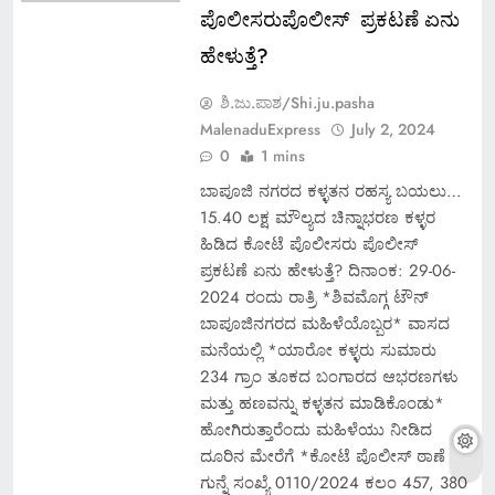
ಪೊಲೀಸರುಪೊಲೀಸ್ ಪ್ರಕಟಣೆ ಏನು
ಹೇಳುತ್ತೆ?
ಶಿ.ಜು.ಪಾಶ/Shi.ju.pasha
MalenaduExpress
July 2, 2024
0
1 mins
ಬಾಪೂಜಿ ನಗರದ ಕಳ್ಳತನ ರಹಸ್ಯ ಬಯಲು…
15.40 ಲಕ್ಷ ಮೌಲ್ಯದ ಚಿನ್ನಾಭರಣ ಕಳ್ಳರ
ಹಿಡಿದ ಕೋಟೆ ಪೊಲೀಸರು ಪೊಲೀಸ್
ಪ್ರಕಟಣೆ ಏನು ಹೇಳುತ್ತೆ? ದಿನಾಂಕ: 29-06-
2024 ರಂದು ರಾತ್ರಿ *ಶಿವಮೊಗ್ಗ ಟೌನ್
ಬಾಪೂಜಿನಗರದ ಮಹಿಳೆಯೊಬ್ಬರ* ವಾಸದ
ಮನೆಯಲ್ಲಿ *ಯಾರೋ ಕಳ್ಳರು ಸುಮಾರು
234 ಗ್ರಾಂ ತೂಕದ ಬಂಗಾರದ ಆಭರಣಗಳು
ಮತ್ತು ಹಣವನ್ನು ಕಳ್ಳತನ ಮಾಡಿಕೊಂಡು*
ಹೋಗಿರುತ್ತಾರೆಂದು ಮಹಿಳೆಯು ನೀಡಿದ
ದೂರಿನ ಮೇರೆಗೆ *ಕೋಟೆ ಪೊಲೀಸ್ ಠಾಣೆ
ಗುನ್ನೆ ಸಂಖ್ಯೆ 0110/2024 ಕಲಂ 457, 380