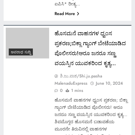
ಐಪಿಸಿ* ರೀತ್ಯ…
Read More
ಹೊಸಮನೆ ವಾಹನಗಳ ಧ್ವಂಸ
ಪ್ರಕರಣ;ಬಿಕ್ಲಾ ಗ್ಯಾಂಗ್ ಬೇಟೆಯಾಡಿದ
ಪೊಲೀಸರು!ಆರೂ ಜನರೂ ಸಣ್ಣ
ಅಪರಾಧ ಸುದ್ದಿ
ವಯಸ್ಸಿನ ಯುವಕರಿಂದ ಕೃತ್ಯ…
ಶಿ.ಜು.ಪಾಶ/Shi.ju.pasha
MalenaduExpress
June 10, 2024
0
1 mins
ಹೊಸಮನೆ ವಾಹನಗಳ ಧ್ವಂಸ ಪ್ರಕರಣ; ಬಿಕ್ಲಾ
ಗ್ಯಾಂಗ್ ಬೇಟೆಯಾಡಿದ ಪೊಲೀಸರು! ಆರೂ
ಜನರೂ ಸಣ್ಣ ವಯಸ್ಸಿನ ಯುವಕರಿಂದ ಕೃತ್ಯ…
ಶಿವಮೊಗ್ಗದ ಹೊಸಮನೆ ಬಡಾವಣೆಯ
ಮೂರನೇ ತಿರುವಿನಲ್ಲಿ ವಾಹನಗಳ