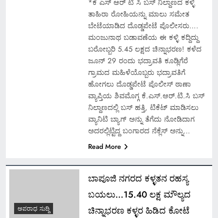
*ಕೆ ಎಸ್ ಆರ್ ಟಿ ಸಿ ಬಸ್ ನಿಲ್ದಾಣದ ಕಳ್ಳಿ
ತಾಹಿರಾ ರೋಹಿಯನ್ನು ಮಾಲು ಸಮೇತ
ಬೇಟೆಯಾಡಿದ ದೊಡ್ಡಪೇಟೆ ಪೊಲೀಸರು….
ಮಂಜುನಾಥ ಬಡಾವಣೆಯ ಈ ಕಳ್ಳಿ ಕದ್ದಿದ್ದು
ಬರೋಬ್ಬರಿ 5.45 ಲಕ್ಷದ ಚಿನ್ನಾಭರಣ! ಕಳೆದ
ಜೂನ್ 29 ರಂದು ಭದ್ರಾವತಿ ಕೂಡ್ಲಿಗೆರೆ
ಗ್ರಾಮದ ಮಹಿಳೆಯೊಬ್ಬರು ಭದ್ರಾವತಿಗೆ
ಹೋಗಲು ದೊಡ್ಡಪೇಟೆ ಪೊಲೀಸ್ ಠಾಣಾ
ವ್ಯಾಪ್ತಿಯ ಶಿವಮೊಗ್ಗ ಕೆ.ಎಸ್.ಆರ್.ಟಿ.ಸಿ ಬಸ್
ನಿಲ್ದಾಣದಲ್ಲಿ ಬಸ್ ಹತ್ತಿ, ಟಿಕೆಟ್ ಮಾಡಿಸಲು
ವ್ಯಾನಿಟಿ ಬ್ಯಾಗ್ ಅನ್ನು ತೆಗೆದು ನೋಡಿದಾಗ
ಅದರಲ್ಲಿಟ್ಟಿದ್ದ ಬಂಗಾರದ ನೆಕ್ಲೆಸ್ ಅನ್ನು…
Read More
ಬಾಪೂಜಿ ನಗರದ ಕಳ್ಳತನ ರಹಸ್ಯ
ಬಯಲು…15.40 ಲಕ್ಷ ಮೌಲ್ಯದ
ಚಿನ್ನಾಭರಣ ಕಳ್ಳರ ಹಿಡಿದ ಕೋಟೆ
ಅಪರಾಧ ಸುದ್ದಿ