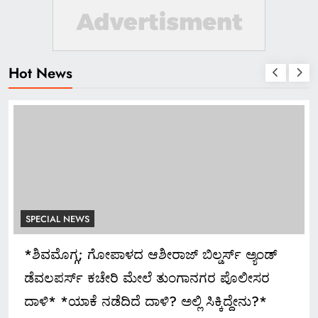
Hot News
SPECIAL NEWS
ಅದ್ಧೂರಿ ಸ್ವಾಗತ ಬೇಡ: ಸಚಿವ ಮಧು ಬಂಗಾರಪ್ಪ ಸೂಚನೆ
May 13, 2024