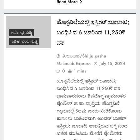
Read More
ಹೊನ್ನವಿಲೆಯಲ್ಲಿ ಇಸ್ಪೀಟ್ ಜೂಜಾಟ;
ಬಂಧಿಸಿದ 6 ಜನರಿಂದ 11,250₹
ಅಪರಾಧ ಸುದ್ದಿ
ವಶ
ಇದೀಗ ಬಂದ ಸುದ್ದಿ
ಶಿ.ಜು.ಪಾಶ/Shi.ju.pasha
MalenaduExpress
July 15, 2024
0
1 mins
ಹೊನ್ನವಿಲೆಯಲ್ಲಿ ಇಸ್ಪೀಟ್ ಜೂಜಾಟ;
ಬಂಧಿಸಿದ 6 ಜನರಿಂದ 11,250₹ ವಶ
ಭಾನುವಾರದಂದು ಶಿವಮೊಗ್ಗ ಗ್ರಾಮಾಂತರ
ಪೊಲೀಸ್ ಠಾಣಾ ವ್ಯಾಪ್ತಿಯ ಹೊನ್ನವಿಲೆ
ಗ್ರಾಮದಲ್ಲಿ ಕೆಲವು ಜನರು ಸೇರಿಕೊಂಡು
ಕಾನೂನು ಬಾಹೀರವಾಗಿ ಅಂದರ್ ಬಾಹರ್
ಇಸ್ಪೀಟು ಜೂಜಾಟ ಆಡುತ್ತಿರುವ ಬಗ್ಗೆ ಬಂದ
ಖಚಿತ ಮಾಹಿತಿಯ ಮೇರೆಗೆ ಪೊಲೀಸರು