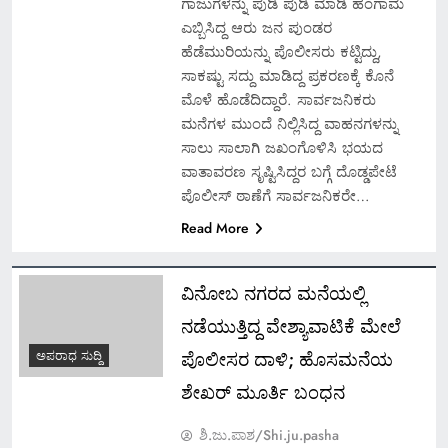
ಗಾಜುಗಳನ್ನು ಪುಡಿ ಪುಡಿ ಮಾಡಿ ಹಂಗಾಮ
ಎಬ್ಬಿಸಿದ್ದ ಆರು ಜನ ಪುಂಡರ
ಹೆಡೆಮುರಿಯನ್ನು ಪೊಲೀಸರು ಕಟ್ಟಿದ್ದು,
ಸಾಕಷ್ಟು ಸದ್ದು ಮಾಡಿದ್ದ ಪ್ರಕರಣಕ್ಕೆ ಕೊನೆ
ಮೊಳೆ ಹೊಡೆದಿದ್ದಾರೆ. ಸಾರ್ವಜನಿಕರು
ಮನೆಗಳ ಮುಂದೆ ನಿಲ್ಲಿಸಿದ್ದ ವಾಹನಗಳನ್ನು
ಸಾಲು ಸಾಲಾಗಿ ಜಖಂಗೊಳಿಸಿ ಭಯದ
ವಾತಾವರಣ ಸೃಷ್ಟಿಸಿದ್ದರ ಬಗ್ಗೆ ದೊಡ್ಡಪೇಟೆ
ಪೊಲೀಸ್ ಠಾಣೆಗೆ ಸಾರ್ವಜನಿಕರೇ…
Read More
ವಿನೋಬ ನಗರದ ಮನೆಯಲ್ಲಿ
ನಡೆಯುತ್ತಿದ್ದ ವೇಶ್ಯಾವಾಟಿಕೆ ಮೇಲೆ
ಪೊಲೀಸರ ದಾಳಿ; ಹೊಸಮನೆಯ
ಅಪರಾಧ ಸುದ್ದಿ
ಶೇಖರ್ ಮೂರ್ತಿ ಬಂಧನ
ಶಿ.ಜು.ಪಾಶ/Shi.ju.pasha