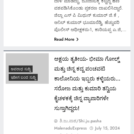
ದಾಳಿ ಮಾಡಿದ್ದು, ಜೂಜಾಟಕ್ಕೆ ಕಟ್ಟಿದ್ದ ಹಣ
ವಶಪಡಿಸಿಕೊಂಡು ಪ್ರಕರಣ ದಾಖಲಿಸಿದ್ದಾರೆ.
ಜಿಲ್ಲಾ ಎಸ್ ಪಿ ಮಿಥುನ್ ಕುಮಾರ್ ಜಿ.ಕೆ ,
ಅನಿಲ್ ಕುಮಾರ್ ಭೂಮಾರೆಡ್ಡಿ, ಹೆಚ್ಚುವರಿ
ಪೊಲೀಸ್ ಅಧೀಕ್ಷಕರು-1, ಕಾರಿಯಪ್ಪ ಎ.ಜಿ,…
Read More
ಅಕ್ಷಯ ತೃತೀಯ- ಭೀಮಾ ಗೋಲ್ಡ್
ಮತ್ತು ಚಿನ್ನ ಕದ್ದ ಪಂಚವಟಿ
ಅಪರಾಧ ಸುದ್ದಿ
ಕಾಲೋನಿಯ ಇಬ್ಬರು ಕಳ್ಳಿಯರು…
ಇದೀಗ ಬಂದ ಸುದ್ದಿ
ಸರೋಜ ಮತ್ತು ಕುಮಾರಿ ತನ್ವಿಯ
ಕೈಚಳಕಕ್ಕೆ ಚಿನ್ನ ವ್ಯಾಪಾರಿಗಳೇ
ಸುಸ್ತಾಗಿದ್ದರು!
ಶಿ.ಜು.ಪಾಶ/Shi.ju.pasha
MalenaduExpress
July 15, 2024