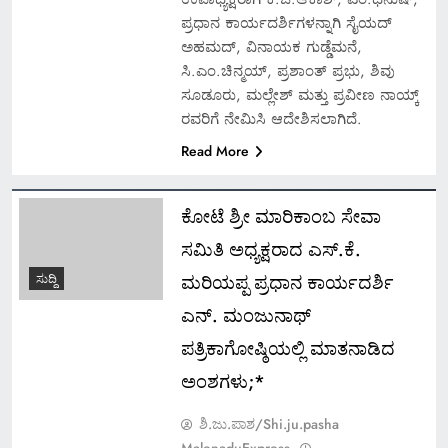
ಪ್ರಧಾನ ಕಾರ್ಯದರ್ಶಿಗಳನ್ನಾಗಿ ಸೈಯದ್
ಅಹಮದ್, ವಿನಾಯಕ ಗುಡ್ಡೆಮನೆ,
ಸಿ.ಎಂ.ಚಿನ್ಮಯ್, ಪ್ರಶಾಂತ್ ಪ್ರಭು, ಶಿವು
ಸೂಡೂರು, ಮಲ್ಲೇಶ್ ಮತ್ತು ಪ್ರವೀಣ ನಾಯ್ಕ್
ರವರಿಗೆ ನೇಮಿಸಿ ಆದೇಶಿಸಲಾಗಿದೆ.
Read More
ಕೋಟೆ ಶ್ರೀ ಮಾರಿಕಾಂಬ ಸೇವಾ
ಸಮಿತಿ ಅಧ್ಯಕ್ಷರಾದ ಎಸ್.ಕೆ.
ಮರಿಯಪ್ಪ ಪ್ರಧಾನ ಕಾರ್ಯದರ್ಶಿ
ಸುದ್ದಿ
ಎನ್. ಮಂಜುನಾಥ್
ಪತ್ರಿಕಾಗೋಷ್ಠಿಯಲ್ಲಿ ಮಾತನಾಡಿದ
ಅಂಶಗಳು;*
ಶಿ.ಜು.ಪಾಶ/Shi.ju.pasha
MalenaduExpress