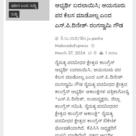
ಅಭ್ಯರ್ಥಿ ಬದಲಾಯಿಸಿ; ಆಯನೂರು
ಇದೀಗ ಬಂದ ಸುದ್ದಿ
ಪರ ಕೆಲಸ ಮಾಡೋಲ್ಲ ಎಂದ
ಸುದ್ದಿ
ಎಸ್.ಪಿ.ದಿನೇಶ್- ರಂಗಸ್ವಾಮಿ ಗೌಡ
ಶಿ.ಜು.ಪಾಶ/Shi.ju.pasha
MalenaduExpress
March 27, 2024
0
1 mins
ನೈರುತ್ಯ ಪದವೀಧರ ಕ್ಷೇತ್ರದ ಕಾಂಗ್ರೆಸ್
ಅಭ್ಯರ್ಥಿ ಬದಲಾಯಿಸಿ; ಆಯನೂರು ಪರ
ಕೆಲಸ ಮಾಡೋಲ್ಲ ಎಂದ ಎಸ್.ಪಿ.ದಿನೇಶ್-
ರಂಗಸ್ವಾಮಿ ಗೌಡ ನೈರುತ್ಯ ಪದವೀಧರ ಕ್ಷೇತ್ರದ
ಕಾಂಗ್ರೆಸ್ ಅಭ್ಯರ್ಥಿ ಆಕಾಂಕ್ಷಿಗಳ ಪತ್ರಿಕಾಗೋಷ್ಠಿ
*ಎಸ್.ಪಿ.ದಿನೇಶ್, ಉಪಾಧ್ಯಕ್ಷರು, ಜಿಲ್ಲಾ
ಕಾಂಗ್ರೆಸ್ ಸಮಿತಿ, ನೈರುತ್ಯ ಪದವೀಧರರ
ಕ್ಷೇತ್ರದ ಕಾಂಗ್ರೆಸ್ ಆಕಾಂಕ್ಷಿ* ನೈರುತ್ಯ
ಪದವೀಧರ ಕ್ಷೇತ್ರದ ಕಾಂಗ್ರೆಸ್ ಟಿಕೇಟ್
ಘೋಷಣೆಯಾಗಿದೆ. ಕೆಪಿಸಿಸಿ ಅಧ್ಯಕ್ಷರಿಗೆ
ಮನವಿ ಮಾಡಿದ್ದೇನೆ. ಪಕ್ಷದ ಅಭ್ಯರ್ಥಿ