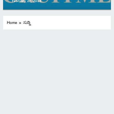
February 27, 2024
Home
ಸುದ್ದಿ