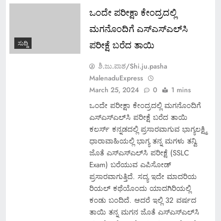
ಒಂದೇ ಪರೀಕ್ಷಾ ಕೇಂದ್ರದಲ್ಲಿ
ಮಗನೊಂದಿಗೆ ಎಸ್​ಎಸ್​ಎಲ್​ಸಿ
ಪರೀಕ್ಷೆ ಬರೆದ ತಾಯಿ
ಸುದ್ದಿ
ಶಿ.ಜು.ಪಾಶ/Shi.ju.pasha
MalenaduExpress
March 25, 2024
0
1 mins
ಒಂದೇ ಪರೀಕ್ಷಾ ಕೇಂದ್ರದಲ್ಲಿ ಮಗನೊಂದಿಗೆ
ಎಸ್​ಎಸ್​ಎಲ್​ಸಿ ಪರೀಕ್ಷೆ ಬರೆದ ತಾಯಿ
ಕಲರ್ಸ್ ಕನ್ನಡದಲ್ಲಿ ಪ್ರಸಾರವಾಗುವ ಭಾಗ್ಯಲಕ್ಷ್ಮಿ
ಧಾರಾವಾಹಿಯಲ್ಲಿ ಭಾಗ್ಯ ತನ್ನ ಮಗಳು ತನ್ವಿ
ಜೊತೆ ಎಸ್​ಎಸ್​ಎಲ್​ಸಿ ಪರೀಕ್ಷೆ (SSLC
Exam) ಬರೆಯುವ ಎಪಿಸೋಡ್‌
ಪ್ರಸಾರವಾಗುತ್ತಿದೆ. ಸದ್ಯ ಇದೇ ಮಾದರಿಯ
ರಿಯಲ್ ಕಥೆಯೊಂದು ಯಾದಗಿರಿಯಲ್ಲಿ
ಕಂಡು ಬಂದಿದೆ. ಆದರೆ ಇಲ್ಲಿ 32 ವರ್ಷದ
ತಾಯಿ ತನ್ನ ಮಗನ ಜೊತೆ ಎಸ್​ಎಸ್​ಎಲ್​ಸಿ