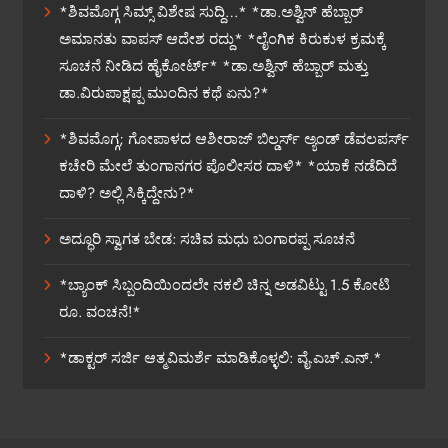
*ಶಿವಮೊಗ್ಗ ಸಿಮ್ಸ್ ವಿಶೇಷ ಸುದ್ದಿ…* *ಡಾ.ಅಶ್ವಿನ್ ಹೆಬ್ಬಾರ್
ಅಮಾನತು ವಾಪಸ್ ಆದೇಶ ರದ್ದು* *ಲೈಂಗಿಕ ಕಿರುಕುಳ ಕ್ರಮಕ್ಕೆ
ಸೂಚನೆ ನೀಡಿದ ಹೈಕೋರ್ಟ್* *ಡಾ.ಅಶ್ವಿನ್ ಹೆಬ್ಬಾರ್ ಮತ್ತು
ಡಾ.ವಿರುಪಾಕ್ಷಪ್ಪ ಮುಂದಿನ ಕಥೆ ಏನು?*
*ಶಿವಮೊಗ್ಗ; ಗೋಪಾಳದ ಆಶೀರಾಜ್ ಬಿಲ್ಡರ್ಸ್ ಅ್ಯಂಡ್ ಡೆವಲಪರ್ಸ್
ಕಚೇರಿ ಮೇಲೆ ತುಂಗಾನಗರ ಪೊಲೀಸರ ದಾಳಿ* *ಯಾಕೆ ನಡೆದಿದೆ
ದಾಳಿ? ಅಲ್ಲಿ ಸಿಕ್ಕಿದ್ದೇನು?*
ಅದ್ಧೂರಿ ಸ್ವಾಗತ ಬೇಡ: ಸಚಿವ ಮಧು ಬಂಗಾರಪ್ಪ ಸೂಚನೆ
*ಬ್ಯಾಂಕ್ ಸಿಬ್ಬಂದಿಯಿಂದಲೇ ನಕಲಿ ಚಿನ್ನ ಅಡವಿಟ್ಟು 1.5 ಕೋಟಿ
ರೂ. ವಂಚನೆ!*
*ಡಾಕ್ಟರ್ ಸರ್ಜಿ ಆತ್ಮವಿಮರ್ಶೆ ಮಾಡಿಕೊಳ್ಳಲಿ: ವೈ.ಎಚ್.ಎನ್.*