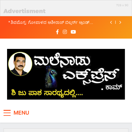
ಅಮಾನತು ವಾಪಸ್ ಆದೇಶ ರದ್ದು* *ಲೈಂಗಿಕ ಕಿರುಕುಳ ಕ್ರಮಕ್ಕೆ
Skip
ಸೂಚನೆ ನೀಡಿದ ಹೈಕೋರ್ಟ್* *ಡಾ.ಅಶ್ವಿನ್ ಹೆಬ್ಬಾರ್ ಮತ್ತು
to
*ಶಿವಮೊಗ್ಗ; ಗೋಪಾಳದ ಆಶೀರಾಜ್ ಬಿಲ್ಡರ್ಸ್ ಅ್ಯಂಡ್
ಡಾ.ವಿರುಪಾಕ್ಷಪ್ಪ ಮುಂದಿನ ಕಥೆ ಏನು?*
ಡೆವಲಪರ್ಸ್ ಕಚೇರಿ ಮೇಲೆ ತುಂಗಾನಗರ ಪೊಲೀಸರ ದಾಳಿ*
content
*ಯಾಕೆ ನಡೆದಿದೆ ದಾಳಿ? ಅಲ್ಲಿ ಸಿಕ್ಕಿದ್ದೇನು?*
ಅದ್ಧೂರಿ ಸ್ವಾಗತ ಬೇಡ: ಸಚಿವ ಮಧು ಬಂಗಾರಪ್ಪ ಸೂಚನೆ
*ಬ್ಯಾಂಕ್ ಸಿಬ್ಬಂದಿಯಿಂದಲೇ ನಕಲಿ ಚಿನ್ನ ಅಡವಿಟ್ಟು 1.5 ಕೋಟಿ
ರೂ. ವಂಚನೆ!*
*ಶಿವಮೊಗ್ಗ ಸಿಮ್ಸ್ ವಿಶೇಷ ಸುದ್ದಿ…* *ಡಾ.ಅಶ್ವಿನ್ ಹೆಬ್ಬಾರ್
ಅಮಾನತು ವಾಪಸ್ ಆದೇಶ ರದ್ದು* *ಲೈಂಗಿಕ ಕಿರುಕುಳ ಕ್ರಮಕ್ಕೆ
ಸೂಚನೆ ನೀಡಿದ ಹೈಕೋರ್ಟ್* *ಡಾ.ಅಶ್ವಿನ್ ಹೆಬ್ಬಾರ್ ಮತ್ತು
*ಶಿವಮೊಗ್ಗ; ಗೋಪಾಳದ ಆಶೀರಾಜ್ ಬಿಲ್ಡರ್ಸ್ ಅ್ಯಂಡ್
ಡಾ.ವಿರುಪಾಕ್ಷಪ್ಪ ಮುಂದಿನ ಕಥೆ ಏನು?*
ಡೆವಲಪರ್ಸ್ ಕಚೇರಿ ಮೇಲೆ ತುಂಗಾನಗರ ಪೊಲೀಸರ ದಾಳಿ*
*ಯಾಕೆ ನಡೆದಿದೆ ದಾಳಿ? ಅಲ್ಲಿ ಸಿಕ್ಕಿದ್ದೇನು?*
ಅದ್ಧೂರಿ ಸ್ವಾಗತ ಬೇಡ: ಸಚಿವ ಮಧು ಬಂಗಾರಪ್ಪ ಸೂಚನೆ
*ಬ್ಯಾಂಕ್ ಸಿಬ್ಬಂದಿಯಿಂದಲೇ ನಕಲಿ ಚಿನ್ನ ಅಡವಿಟ್ಟು 1.5 ಕೋಟಿ
ರೂ. ವಂಚನೆ!*
Malenadu Express
ಶರವೇಗಕ್ಕೂ ಬೇಗ ನಮ್ ಸುದ್ದಿ!
MENU