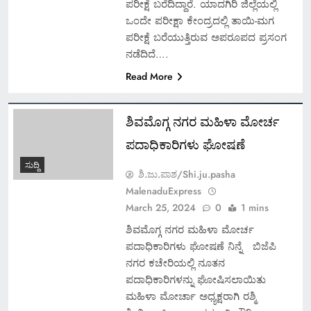
ಪರೀಕ್ಷೆ ಬರೆದಿದ್ದಾರೆ. ಯಾದಗಿರಿ ಜಿಲ್ಲೆಯಲ್ಲಿ
ಒಂದೇ ಪರೀಕ್ಷಾ ಕೇಂದ್ರದಲ್ಲಿ ತಾಯಿ-ಮಗ
ಪರೀಕ್ಷೆ ಬರೆಯುತ್ತಿರುವ ಅಪರೂಪದ ಪ್ರಸಂಗ
ನಡೆದಿದೆ….
Read More
ಶಿವಮೊಗ್ಗ ನಗರ ಮಹಿಳಾ ಮೋರ್ಚ
ಪದಾಧಿಕಾರಿಗಳು ಘೋಷಣೆ
ಸುದ್ದಿ
ಶಿ.ಜು.ಪಾಶ/Shi.ju.pasha
MalenaduExpress
March 25, 2024
0
1 mins
ಶಿವಮೊಗ್ಗ ನಗರ ಮಹಿಳಾ ಮೋರ್ಚ
ಪದಾಧಿಕಾರಿಗಳು ಘೋಷಣೆ ನಿನ್ನೆ ಬಿಜೆಪಿ
ನಗರ ಕಚೇರಿಯಲ್ಲಿ ನೂತನ
ಪದಾಧಿಕಾರಿಗಳನ್ನು ಘೋಷಿಸಲಾಯಿತು
ಮಹಿಳಾ ಮೋರ್ಚಾ ಅಧ್ಯಕ್ಷರಾಗಿ ರಶ್ಮಿ