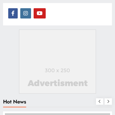
Hot News