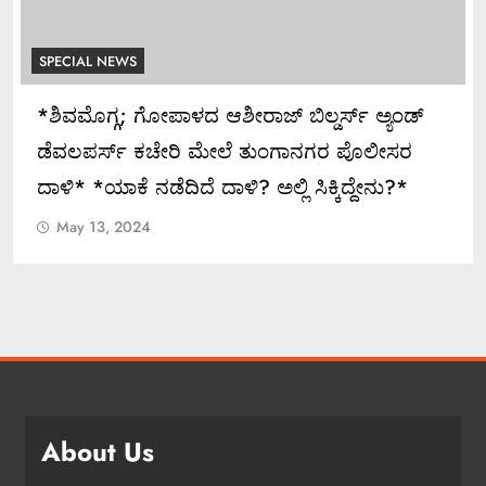
SPECIAL NEWS
ಅದ್ಧೂರಿ ಸ್ವಾಗತ ಬೇಡ: ಸಚಿವ ಮಧು ಬಂಗಾರಪ್ಪ ಸೂಚನೆ
May 13, 2024
About Us