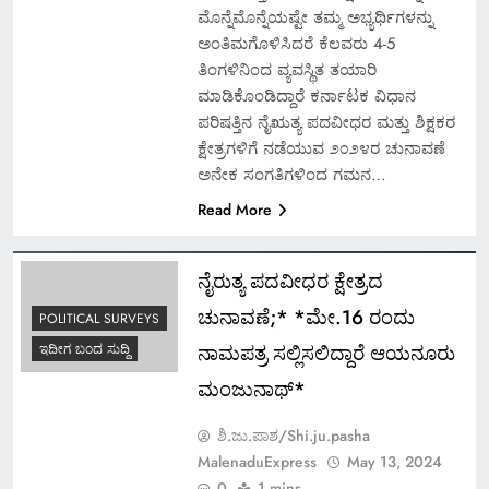
ಮೊನ್ನೆಮೊನ್ನೆಯಷ್ಟೇ ತಮ್ಮ ಅಭ್ಯರ್ಥಿಗಳನ್ನು
ಅಂತಿಮಗೊಳಿಸಿದರೆ ಕೆಲವರು 4-5
ತಿಂಗಳಿನಿಂದ ವ್ಯವಸ್ಥಿತ ತಯಾರಿ
ಮಾಡಿಕೊಂಡಿದ್ದಾರೆ ಕರ್ನಾಟಕ ವಿಧಾನ
ಪರಿಷತ್ತಿನ ನೈಋತ್ಯ ಪದವೀಧರ ಮತ್ತು ಶಿಕ್ಷಕರ
ಕ್ಷೇತ್ರಗಳಿಗೆ ನಡೆಯುವ ೨೦೨೪ರ ಚುನಾವಣೆ
ಅನೇಕ ಸಂಗತಿಗಳಿಂದ ಗಮನ…
Read More
ನೈರುತ್ಯ ಪದವೀಧರ ಕ್ಷೇತ್ರದ
ಚುನಾವಣೆ;* *ಮೇ.16 ರಂದು
POLITICAL SURVEYS
ನಾಮಪತ್ರ ಸಲ್ಲಿಸಲಿದ್ದಾರೆ ಆಯನೂರು
ಇದೀಗ ಬಂದ ಸುದ್ದಿ
ಮಂಜುನಾಥ್*
ಶಿ.ಜು.ಪಾಶ/Shi.ju.pasha
MalenaduExpress
May 13, 2024
0
1 mins