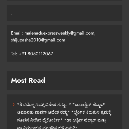
.
Email:
malenaduexpressweekly@gmail.com
,
shijupasha2010@gmail.com
Tel: +91 8050112067.
Most Read
*ಶಿವಮೊಗ್ಗ ಸಿಮ್ಸ್ ವಿಶೇಷ ಸುದ್ದಿ…* *ಡಾ.ಅಶ್ವಿನ್ ಹೆಬ್ಬಾರ್
ಅಮಾನತು ವಾಪಸ್ ಆದೇಶ ರದ್ದು* *ಲೈಂಗಿಕ ಕಿರುಕುಳ ಕ್ರಮಕ್ಕೆ
ಸೂಚನೆ ನೀಡಿದ ಹೈಕೋರ್ಟ್* *ಡಾ.ಅಶ್ವಿನ್ ಹೆಬ್ಬಾರ್ ಮತ್ತು
ಡಾ.ವಿರುಪಾಕ್ಷಪ್ಪ ಮುಂದಿನ ಕಥೆ ಏನು?*