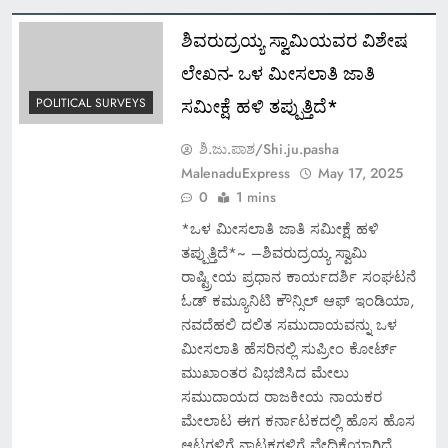
ಶಿವರುದ್ರಯ್ಯ ಸ್ವಾಮಿಯವರ ವಿಶೇಷ
ಲೇಖನ- ಒಳ ಮೀಸಲಾತಿ ಜಾತಿ
ಸಮೀಕ್ಷೆ ಹಳಿ ತಪ್ಪುತ್ತಿದೆ*
POLITICAL SURVEYS
ಶಿ.ಜು.ಪಾಶ/Shi.ju.pasha
MalenaduExpress
May 17, 2025
0
1 mins
*ಒಳ ಮೀಸಲಾತಿ ಜಾತಿ ಸಮೀಕ್ಷೆ ಹಳಿ
ತಪ್ಪುತ್ತಿದೆ*~ –ಶಿವರುದ್ರಯ್ಯ ಸ್ವಾಮಿ
ರಾಷ್ಟ್ರೀಯ ಪ್ರಧಾನ ಕಾರ್ಯದರ್ಶಿ ಸಂಘಟನೆ
ಓಡ್ ಕಮ್ಯೂನಿಟಿ ಕೌನ್ಸಿಲ್ ಆಫ್ ಇಂಡಿಯಾ,
ನವದೆಹಲಿ ದಲಿತ ಸಮುದಾಯವನ್ನು ಒಳ
ಮೀಸಲಾತಿ ಹೆಸರಿನಲ್ಲಿ ಸುಪ್ರೀಂ ಕೋರ್ಟ್
ಮುಖಾಂತರ ವಿಭಜಿಸಿದ ಮೇಲು
ಸಮುದಾಯದ ರಾಜಕೀಯ ನಾಯಕರ
ಮೇಲಾಟ ಈಗ ಕರ್ನಾಟಕದಲ್ಲಿ ಹೊಸ ಹೊಸ
ಆಟಗಳಿಗೆ ನಾಟಕಗಳಿಗೆ ವೇದಿಕೆಯಾಗಿದೆ.