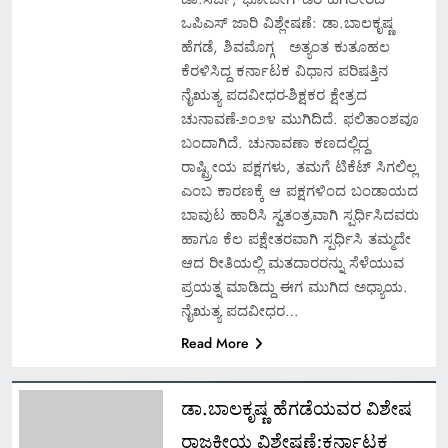
ಒಪಿಎಸ್ ಜಾರಿ ವಿಶ್ಲೇಷಣೆ: ಡಾ.ಬಾಲಕೃಷ್ಣ
ಹೆಗಡೆ, ಶಿವಮೊಗ್ಗ ಅತ್ಯಂತ ಕುತೂಹಲ
ಕೆರಳಿಸಿದ್ದ ಕರ್ನಾಟಕ ವಿಧಾನ ಪರಿಷತ್ತಿನ
ನೈಋತ್ಯ ಪದವೀಧರ-ಶಿಕ್ಷಕರ ಕ್ಷೇತ್ರದ
ಚುನಾವಣೆ-೨೦೨೪ ಮುಗಿದಿದೆ. ಫಲಿತಾಂಶವೂ
ಬಂದಾಗಿದೆ. ಚುನಾವಣಾ ಕಣದಲ್ಲಿದ್ದ
ರಾಷ್ಟ್ರೀಯ ಪಕ್ಷಗಳು, ತಮಗೆ ಟಿಕೆಟ್ ಸಿಗಲಿಲ್ಲ
ಎಂಬ ಕಾರಣಕ್ಕೆ ಆ ಪಕ್ಷಗಳಿಂದ ಬಂಡಾಯದ
ಬಾವುಟ ಹಾರಿಸಿ ಸ್ವತಂತ್ರವಾಗಿ ಸ್ಪರ್ಧಿಸಿದವರು
ಹಾಗೂ ಕೆಲ ಪಕ್ಷೇತರವಾಗಿ ಸ್ಪರ್ಧಿಸಿ ತಮ್ಮದೇ
ಆದ ರೀತಿಯಲ್ಲಿ ಮತದಾರರನ್ನು ಸೆಳೆಯುವ
ಪ್ರಯತ್ನ ಮಾಡಿದ್ದು ಈಗ ಮುಗಿದ ಅಧ್ಯಾಯ.
ನೈಋತ್ಯ ಪದವೀಧರ…
Read More
ಡಾ.ಬಾಲಕೃಷ್ಣ ಹೆಗಡೆಯವರ ವಿಶೇಷ
ರಾಜಕೀಯ ವಿಶ್ಲೇಷಣೆ;ಕರ್ನಾಟಕ