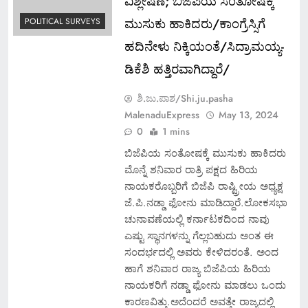
ವಿಶ್ಲೇಷಣೆ; ಬಿಜೆಪಿಯ ಸಂತೋಷಕ್ಕೆ
ಮುಸುಕು ಹಾಕಿದರು/ಕಾಂಗ್ರೆಸ್ಸಿಗೆ
POLITICAL SURVEYS
ಹದಿನೇಳು ನಿಕ್ಕಿಯಂತೆ/ಸಿದ್ರಾಮಯ್ಯ-
ಡಿಕೆಶಿ ಹತ್ತಿರವಾಗಿದ್ದಾರೆ/
ಶಿ.ಜು.ಪಾಶ/Shi.ju.pasha
MalenaduExpress
May 13, 2024
0
1 mins
ಬಿಜೆಪಿಯ ಸಂತೋಷಕ್ಕೆ ಮುಸುಕು ಹಾಕಿದರು
ಮೊನ್ನೆ ಶನಿವಾರ ರಾತ್ರಿ ಪಕ್ಷದ ಹಿರಿಯ
ನಾಯಕರೊಬ್ಬರಿಗೆ ಬಿಜೆಪಿ ರಾಷ್ಟ್ರೀಯ ಅಧ್ಯಕ್ಷ
ಜೆ.ಪಿ.ನಡ್ಡಾ ಫೋನು ಮಾಡಿದ್ದಾರೆ.ಲೋಕಸಭಾ
ಚುನಾವಣೆಯಲ್ಲಿ ಕರ್ನಾಟಕದಿಂದ ನಾವು
ಎಷ್ಟು ಸ್ಥಾನಗಳನ್ನು ಗೆಲ್ಲಬಹುದು ಅಂತ ಈ
ಸಂದರ್ಭದಲ್ಲಿ ಅವರು ಕೇಳಿದರಂತೆ. ಅಂದ
ಹಾಗೆ ಶನಿವಾರ ರಾಜ್ಯ ಬಿಜೆಪಿಯ ಹಿರಿಯ
ನಾಯಕರಿಗೆ ನಡ್ಡಾ ಫೋನು ಮಾಡಲು ಒಂದು
ಕಾರಣವಿತ್ತು.ಅದೆಂದರೆ ಅವತ್ತೇ ರಾಜ್ಯದಲ್ಲಿ