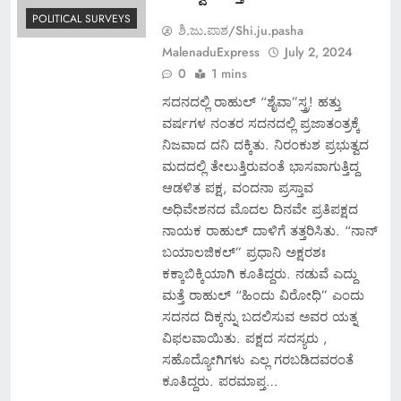
POLITICAL SURVEYS
ಶಿ.ಜು.ಪಾಶ/Shi.ju.pasha
MalenaduExpress
July 2, 2024
0
1 mins
ಸದನದಲ್ಲಿ ರಾಹುಲ್ “ಶೈವಾ”ಸ್ತ್ರ! ಹತ್ತು
ವರ್ಷಗಳ ನಂತರ ಸದನದಲ್ಲಿ ಪ್ರಜಾತಂತ್ರಕ್ಕೆ
ನಿಜವಾದ ದನಿ ದಕ್ಕಿತು. ನಿರಂಕುಶ ಪ್ರಭುತ್ವದ
ಮದದಲ್ಲಿ ತೇಲುತ್ತಿರುವಂತೆ ಭಾಸವಾಗುತ್ತಿದ್ದ
ಆಡಳಿತ ಪಕ್ಷ, ವಂದನಾ ಪ್ರಸ್ತಾವ
ಅಧಿವೇಶನದ ಮೊದಲ ದಿನವೇ ಪ್ರತಿಪಕ್ಷದ
ನಾಯಕ ರಾಹುಲ್ ದಾಳಿಗೆ ತತ್ತರಿಸಿತು. “ನಾನ್
ಬಯಾಲಜಿಕಲ್” ಪ್ರಧಾನಿ ಅಕ್ಷರಶಃ
ಕಕ್ಕಾಬಿಕ್ಕಿಯಾಗಿ ಕೂತಿದ್ದರು. ನಡುವೆ ಎದ್ದು
ಮತ್ತೆ ರಾಹುಲ್ “ಹಿಂದು ವಿರೋಧಿ” ಎಂದು
ಸದನದ ದಿಕ್ಕನ್ನು ಬದಲಿಸುವ ಅವರ ಯತ್ನ
ವಿಫಲವಾಯಿತು. ಪಕ್ಷದ ಸದಸ್ಯರು ,
ಸಹೊದ್ಯೋಗಿಗಳು ಎಲ್ಲ ಗರಬಡಿದವರಂತೆ
ಕೂತಿದ್ದರು. ಪರಮಾಪ್ತ…