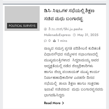
ಡಿಸಿ- ಸಿಇಒಗಳ ಸಭೆಯಲ್ಲಿ ಶಿಕ್ಷಣ
ಸಚಿವ ಮಧು ಬಂಗಾರಪ್ಪ
POLITICAL SURVEYS
ಶಿ.ಜು.ಪಾಶ/Shi.ju.pasha
MalenaduExpress
May 31, 2025
0
1 mins
ರಾಜ್ಯದ ಸಮಗ್ರ ಪ್ರಗತಿ ಪರಿಶೀಲನೆ ಕುರಿತಂತೆ
ವಿಧಾನಸೌಧದ ಸಮ್ಮೇಳನ ಸಭಾಂಗಣದಲ್ಲಿ
ಮುಖ್ಯಮಂತ್ರಿಗಳಾದ ಸಿದ್ದರಾಮಯ್ಯ ಅವರ
ಅಧ್ಯಕ್ಷತೆಯಲ್ಲಿ ನಡೆದ ಜಿಲ್ಲಾಧಿಕಾರಿಗಳು
ಹಾಗೂ ಜಿಲ್ಲಾ ಪಂಚಾಯತ್ ಮುಖ್ಯ ಕಾರ್ಯ
ನಿರ್ವಾಹಣಾಧಿಕಾರಿಗಳ ಎರಡನೇ ದಿನದ
ಸಭೆಯಲ್ಲಿ ಶಾಲಾ ಶಿಕ್ಷಣ ಹಾಗೂ ಸಾಕ್ಷರತಾ
ಇಲಾಖೆ ಸಚಿವರಾದ ಮಧು ಬಂಗಾರಪ್ಪನವರು
ಭಾಗವಹಿಸಿದ್ದರು
Read More