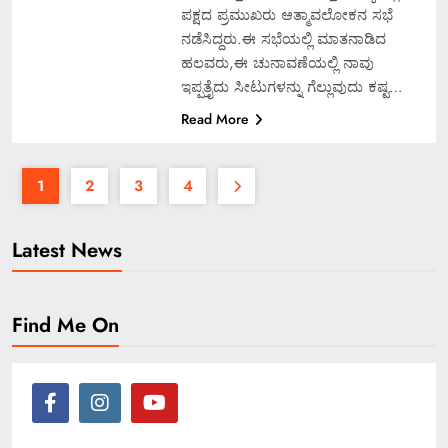
ಪಕ್ಷದ ಪ್ರಮುಖರು ಆತ್ಮಾವಲೋಕನ ಸಭೆ
ನಡೆಸಿದ್ದರು.ಈ ಸಭೆಯಲ್ಲಿ ಮಾತನಾಡಿದ
ಹಲವರು,ಈ ಚುನಾವಣೆಯಲ್ಲಿ ನಾವು
ಇಪ್ಪತ್ತೈದು ಸೀಟುಗಳನ್ನು ಗೆಲ್ಲುವುದು ಕಷ್ಟ…
Read More
1
2
3
4
Latest News
Find Me On