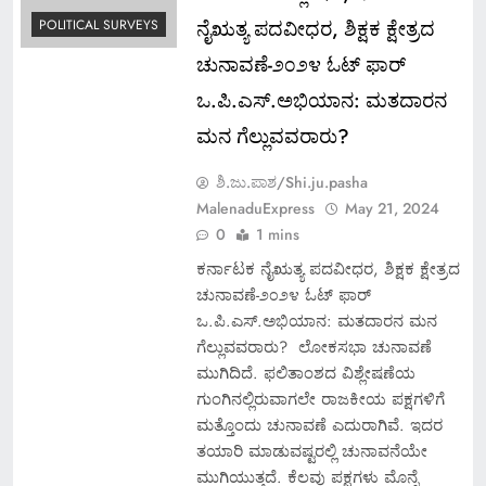
ನೈಋತ್ಯ ಪದವೀಧರ, ಶಿಕ್ಷಕ ಕ್ಷೇತ್ರದ
POLITICAL SURVEYS
ಚುನಾವಣೆ-೨೦೨೪ ಓಟ್ ಫಾರ್
ಒ.ಪಿ.ಎಸ್.ಅಭಿಯಾನ: ಮತದಾರನ
ಮನ ಗೆಲ್ಲುವವರಾರು?
ಶಿ.ಜು.ಪಾಶ/Shi.ju.pasha
MalenaduExpress
May 21, 2024
0
1 mins
ಕರ್ನಾಟಕ ನೈಋತ್ಯ ಪದವೀಧರ, ಶಿಕ್ಷಕ ಕ್ಷೇತ್ರದ
ಚುನಾವಣೆ-೨೦೨೪ ಓಟ್ ಫಾರ್
ಒ.ಪಿ.ಎಸ್.ಅಭಿಯಾನ: ಮತದಾರನ ಮನ
ಗೆಲ್ಲುವವರಾರು? ಲೋಕಸಭಾ ಚುನಾವಣೆ
ಮುಗಿದಿದೆ. ಫಲಿತಾಂಶದ ವಿಶ್ಲೇಷಣೆಯ
ಗುಂಗಿನಲ್ಲಿರುವಾಗಲೇ ರಾಜಕೀಯ ಪಕ್ಷಗಳಿಗೆ
ಮತ್ತೊಂದು ಚುನಾವಣೆ ಎದುರಾಗಿವೆ. ಇದರ
ತಯಾರಿ ಮಾಡುವಷ್ಟರಲ್ಲಿ ಚುನಾವನೆಯೇ
ಮುಗಿಯುತ್ತದೆ. ಕೆಲವು ಪಕ್ಷಗಳು ಮೊನ್ನೆ