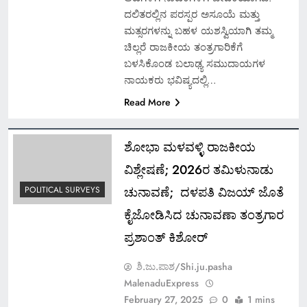
ದಲಿತರಲ್ಲಿನ ಪರಸ್ಪರ ಅಸೂಯೆ ಮತ್ತು
ಮತ್ಸರಗಳನ್ನು ಬಹಳ ಯಶಸ್ವಿಯಾಗಿ ತಮ್ಮ
ಚಿಲ್ಲರೆ ರಾಜಕೀಯ ತಂತ್ರಗಾರಿಕೆಗೆ
ಬಳಸಿಕೊಂಡ ಬಲಾಢ್ಯ ಸಮುದಾಯಗಳ
ನಾಯಕರು ಭವಿಷ್ಯದಲ್ಲಿ…
Read More
ಶೋಭಾ ಮಳವಳ್ಳಿ ರಾಜಕೀಯ
ವಿಶ್ಲೇಷಣೆ; 2026ರ ತಮಿಳು‌ನಾಡು
ಚುನಾವಣೆ; ದಳಪತಿ ವಿಜಯ್ ಜೊತೆ
POLITICAL SURVEYS
ಕೈಜೋಡಿಸಿದ ಚುನಾವಣಾ ತಂತ್ರಗಾರ
ಪ್ರಶಾಂತ್ ಕಿಶೋರ್
ಶಿ.ಜು.ಪಾಶ/Shi.ju.pasha
MalenaduExpress
February 27, 2025
0
1 mins