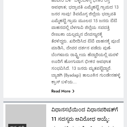
ಹಾವೇರಿ ಬಳಿ ಬೆಳ್ಳಂಬೆಳಗ್ಗೆ ಭೀಕರ ರಸ್ತೆ
ಅಪಘಾತ; ಭದ್ರಾವತಿ ಎಮ್ಮೆಹಟ್ಟಿ ಗ್ರಾಮದ 13
ಜನರ ಸಾವು! ಶಿವಮೊಗ್ಗ ಜಿಲ್ಲೆಯ ಭದ್ರಾವತಿ
ಎಮ್ಮೆಹಟ್ಟಿ ಗ್ರಾಮ ಮೂಲದ 15 ಜನರು ಟಿಟಿ
ವಾಹನದಲ್ಲಿ ಬೆಳಗಾವಿ ಜಿಲ್ಲೆಯ ಸವದತ್ತಿ
ರೇಣುಕಾ ಯಲ್ಲಮ್ಮನ ದೇವಸ್ಥಾನಕ್ಕೆ
ತೆರಳಿದ್ದರು. ಖರೀದಿಸಿದ ಟಿಟಿ ವಾಹನಕ್ಕೆ ಪೂಜೆ
ಮಾಡಿಸಿ, ದೇವರ ದರ್ಶನ ಪಡೆದು ಪುಣೆ-
ಬೆಂಗಳೂರು ರಾಷ್ಟ್ರೀಯ ಹೆದ್ದಾರಿಯಲ್ಲಿ ಮರಳಿ
ಊರಿಗೆ ಹೋಗುವಾಗ ಭೀಕರ ಅಪಘಾತ
ಸಂಭವಿಸಿದೆ. 13 ಜನರು ಮೃತಪಟ್ಟಿದ್ದಾರೆ.
ಬ್ಯಾಡಗಿ (Byadagi) ತಾಲೂಕಿನ ಗುಂಡೇನಹಳ್ಳಿ
ಕ್ರಾಸ್ ಬಳಿಯ…
Read More
ವಿಧಾನಸಭೆಯಿಂದ ವಿಧಾನಪರಿಷತ್‌ಗೆ
11 ಸದಸ್ಯರು ಅವಿರೋಧ ಆಯ್ಕೆ: