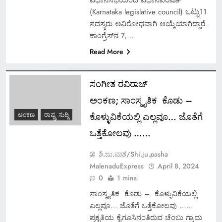
(Karnataka legislative council) ಒಟ್ಟು11
ಸದಸ್ಯರು ಅವಿರೋಧವಾಗಿ ಆಯ್ಕೆಯಾಗಿದ್ದಾರೆ.
ಕಾಂಗ್ರೆಸ್‌ನ 7,…
Read More
ಸಂಗೀತ ರವಿರಾಜ್
ಅಂಕಣ; ಸಾಂಸ್ಕೃತಿಕ ಕೊಡು –
ಕೊಳ್ಳುವಿಕೆಯಲ್ಲಿ ಎಲ್ಲವೂ… ಜೊತೆಗೆ
ಅಂಕಣ
ರಾಷ್ಟ್ರ ಸುದ್ದಿ
ಒತ್ತೆಕೋಲವು ……
ಶಿ.ಜು.ಪಾಶ/Shi.ju.pasha
MalenaduExpress
April 8, 2024
0
1 mins
ಸಾಂಸ್ಕೃತಿಕ ಕೊಡು – ಕೊಳ್ಳುವಿಕೆಯಲ್ಲಿ
ಎಲ್ಲವೂ… ಜೊತೆಗೆ ಒತ್ತೆಕೋಲವು ……
ಪ್ರಕೃತಿಯ ಕೈಗೂಸಿನಂತಿರುವ ಚೆಂಬು ಗ್ರಾಮ