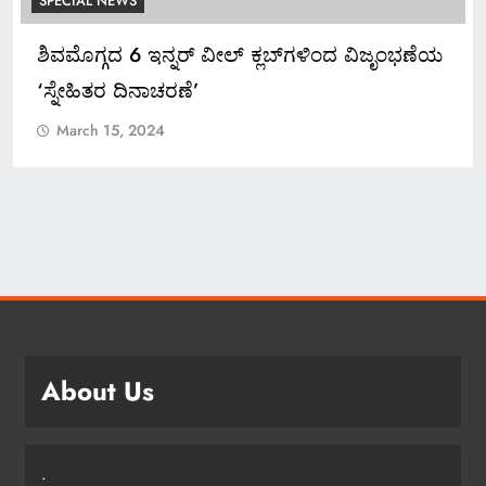
SPECIAL NEWS
*ಶಿವಮೊಗ್ಗ ಸಿಮ್ಸ್ ವಿಶೇಷ ಸುದ್ದಿ…* *ಡಾ.ಅಶ್ವಿನ್
ಹೆಬ್ಬಾರ್ ಅಮಾನತು ವಾಪಸ್ ಆದೇಶ ರದ್ದು* *ಲೈಂಗಿಕ
ಕಿರುಕುಳ ಕ್ರಮಕ್ಕೆ ಸೂಚನೆ ನೀಡಿದ ಹೈಕೋರ್ಟ್*
*ಡಾ.ಅಶ್ವಿನ್ ಹೆಬ್ಬಾರ್ ಮತ್ತು ಡಾ.ವಿರುಪಾಕ್ಷಪ್ಪ ಮುಂದಿನ
ಕಥೆ ಏನು?*
March 15, 2024
About Us
.