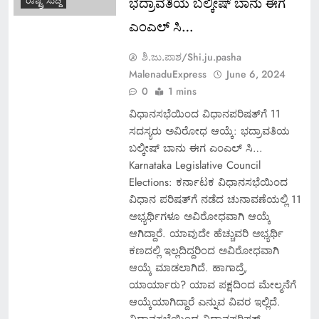
ಭದ್ರಾವತಿಯ ಬಲ್ಕೀಷ್ ಬಾನು ಈಗ
ರಾಷ್ಟ್ರ ಸುದ್ದಿ
ಎಂಎಲ್ ಸಿ…
ಶಿ.ಜು.ಪಾಶ/Shi.ju.pasha
MalenaduExpress
June 6, 2024
0
1 mins
ವಿಧಾನಸಭೆಯಿಂದ ವಿಧಾನಪರಿಷತ್‌ಗೆ 11
ಸದಸ್ಯರು ಅವಿರೋಧ ಆಯ್ಕೆ: ಭದ್ರಾವತಿಯ
ಬಲ್ಕೀಷ್ ಬಾನು ಈಗ ಎಂಎಲ್ ಸಿ…
Karnataka Legislative Council
Elections: ಕರ್ನಾಟಕ ವಿಧಾನಸಭೆಯಿಂದ
ವಿಧಾನ ಪರಿಷತ್‌ಗೆ ನಡೆದ ಚುನಾವಣೆಯಲ್ಲಿ 11
ಅಭ್ಯರ್ಥಿಗಳೂ ಅವಿರೋಧವಾಗಿ ಆಯ್ಕೆ
ಆಗಿದ್ದಾರೆ. ಯಾವುದೇ ಹೆಚ್ಚುವರಿ ಅಭ್ಯರ್ಥಿ
ಕಣದಲ್ಲಿ ಇಲ್ಲದಿದ್ದರಿಂದ ಅವಿರೋಧವಾಗಿ
ಆಯ್ಕೆ ಮಾಡಲಾಗಿದೆ. ಹಾಗಾದ್ರೆ,
ಯಾರ್ಯಾರು? ಯಾವ ಪಕ್ಷದಿಂದ ಮೇಲ್ಮನೆಗೆ
ಆಯ್ಕೆಯಾಗಿದ್ದಾರೆ ಎನ್ನುವ ವಿವರ ಇಲ್ಲಿದೆ.
ವಿಧಾನಸಭೆಯಿಂದ ವಿಧಾನಪರಿಷತ್‌