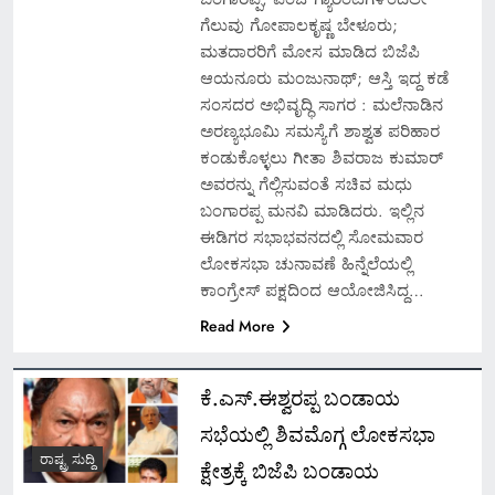
ಗೆಲುವು ಗೋಪಾಲಕೃಷ್ಣ ಬೇಳೂರು;
ಮತದಾರರಿಗೆ ಮೋಸ ಮಾಡಿದ ಬಿಜೆಪಿ
ಆಯನೂರು ಮಂಜುನಾಥ್; ಆಸ್ತಿ ಇದ್ದ ಕಡೆ
ಸಂಸದರ ಅಭಿವೃದ್ಧಿ ಸಾಗರ : ಮಲೆನಾಡಿನ
ಅರಣ್ಯಭೂಮಿ ಸಮಸ್ಯೆಗೆ ಶಾಶ್ವತ ಪರಿಹಾರ
ಕಂಡುಕೊಳ್ಳಲು ಗೀತಾ ಶಿವರಾಜ ಕುಮಾರ್
ಅವರನ್ನು ಗೆಲ್ಲಿಸುವಂತೆ ಸಚಿವ ಮಧು
ಬಂಗಾರಪ್ಪ ಮನವಿ ಮಾಡಿದರು. ಇಲ್ಲಿನ
ಈಡಿಗರ ಸಭಾಭವನದಲ್ಲಿ ಸೋಮವಾರ
ಲೋಕಸಭಾ ಚುನಾವಣೆ ಹಿನ್ನೆಲೆಯಲ್ಲಿ
ಕಾಂಗ್ರೇಸ್ ಪಕ್ಷದಿಂದ ಆಯೋಜಿಸಿದ್ದ…
Read More
ಕೆ.ಎಸ್.ಈಶ್ವರಪ್ಪ ಬಂಡಾಯ
ಸಭೆಯಲ್ಲಿ ಶಿವಮೊಗ್ಗ ಲೋಕಸಭಾ
ರಾಷ್ಟ್ರ ಸುದ್ದಿ
ಕ್ಷೇತ್ರಕ್ಕೆ ಬಿಜೆಪಿ ಬಂಡಾಯ