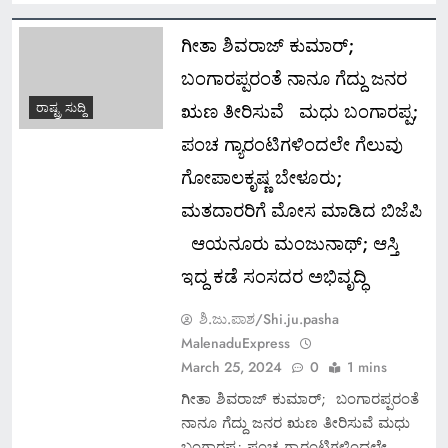
ಗೀತಾ ಶಿವರಾಜ್ ಕುಮಾರ್;
ಬಂಗಾರಪ್ಪರಂತೆ ನಾನೂ ಗೆದ್ದು ಜನರ
ಋಣ ತೀರಿಸುವೆ ಮಧು ಬಂಗಾರಪ್ಪ;
ರಾಷ್ಟ್ರ ಸುದ್ದಿ
ಪಂಚ ಗ್ಯಾರಂಟಿಗಳಿಂದಲೇ ಗೆಲುವು
ಗೋಪಾಲಕೃಷ್ಣ ಬೇಳೂರು;
ಮತದಾರರಿಗೆ ಮೋಸ ಮಾಡಿದ ಬಿಜೆಪಿ
ಆಯನೂರು ಮಂಜುನಾಥ್; ಆಸ್ತಿ
ಇದ್ದ ಕಡೆ ಸಂಸದರ ಅಭಿವೃದ್ಧಿ
ಶಿ.ಜು.ಪಾಶ/Shi.ju.pasha
MalenaduExpress
March 25, 2024
0
1 mins
ಗೀತಾ ಶಿವರಾಜ್ ಕುಮಾರ್; ಬಂಗಾರಪ್ಪರಂತೆ
ನಾನೂ ಗೆದ್ದು ಜನರ ಋಣ ತೀರಿಸುವೆ ಮಧು
ಬಂಗಾರಪ್ಪ; ಪಂಚ ಗ್ಯಾರಂಟಿಗಳಿಂದಲೇ