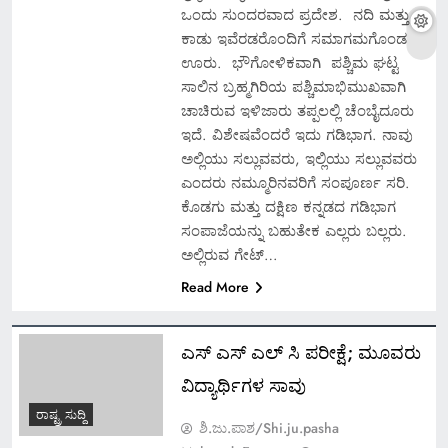
ಒಂದು ಸುಂದರವಾದ ಪ್ರದೇಶ. ನದಿ ಮತ್ತು
ಕಾಡು ಇವೆರಡರೊಂದಿಗೆ ಸಮಾಗಮಗೊಂಡ
ಊರು. ಭೌಗೋಳಿಕವಾಗಿ ಪಶ್ಚಿಮ ಘಟ್ಟ
ಸಾಲಿನ ಬ್ರಹ್ಮಗಿರಿಯ ಪಶ್ಚಿಮಾಭಿಮುಖವಾಗಿ
ಚಾಚಿರುವ ಇಳಿಜಾರು ತಪ್ಪಲಲ್ಲಿ ಚೆಂಬೈದೂರು
ಇದೆ. ವಿಶೇಷವೆಂದರೆ ಇದು ಗಡಿಭಾಗ. ನಾವು
ಅಲ್ಲಿಯು ಸಲ್ಲುವವರು, ಇಲ್ಲಿಯು ಸಲ್ಲುವವರು
ಎಂದರು ನಮ್ಮೂರಿನವರಿಗೆ ಸಂಪೂರ್ಣ ಸರಿ.
ಕೊಡಗು ಮತ್ತು ದಕ್ಷಿಣ ಕನ್ನಡದ ಗಡಿಭಾಗ
ಸಂಪಾಜೆಯನ್ನು ಬಹುತೇಕ ಎಲ್ಲರು ಬಲ್ಲರು.
ಅಲ್ಲಿರುವ ಗೇಟ್…
Read More
ಎಸ್ ಎಸ್ ಎಲ್ ಸಿ ಪರೀಕ್ಷೆ; ಮೂವರು
ವಿದ್ಯಾರ್ಥಿಗಳ ಸಾವು
ರಾಷ್ಟ್ರ ಸುದ್ದಿ
ಶಿ.ಜು.ಪಾಶ/Shi.ju.pasha