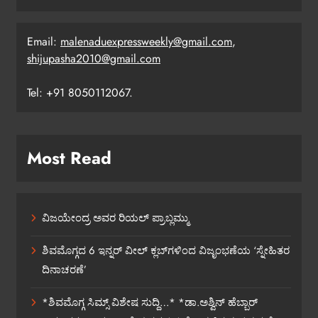
Email:
malenaduexpressweekly@gmail.com
,
shijupasha2010@gmail.com
Tel: +91 8050112067.
Most Read
ವಿಜಯೇಂದ್ರ ಅವರ ರಿಯಲ್ ಪ್ರಾಬ್ಲಮ್ಮು
ಶಿವಮೊಗ್ಗದ 6 ಇನ್ನರ್ ವೀಲ್ ಕ್ಲಬ್‌ಗಳಿಂದ ವಿಜೃಂಭಣೆಯ ‘ಸ್ನೇಹಿತರ
ದಿನಾಚರಣೆ’
*ಶಿವಮೊಗ್ಗ ಸಿಮ್ಸ್ ವಿಶೇಷ ಸುದ್ದಿ…* *ಡಾ.ಅಶ್ವಿನ್ ಹೆಬ್ಬಾರ್