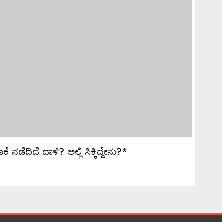
SPEC
ದಿದೆ ದಾಳಿ? ಅಲ್ಲಿ ಸಿಕ್ಕಿದ್ದೇನು?*
ಅದ್
Au