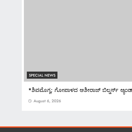
SPECIAL NEWS
್ಬಾರ್
*ಶಿವಮೊಗ್ಗ; ಗೋಪಾಳದ ಆಶೀರಾಜ್ ಬಿಲ್ಡರ್ಸ್ ಅ್ಯಂಡ
August 6, 2026