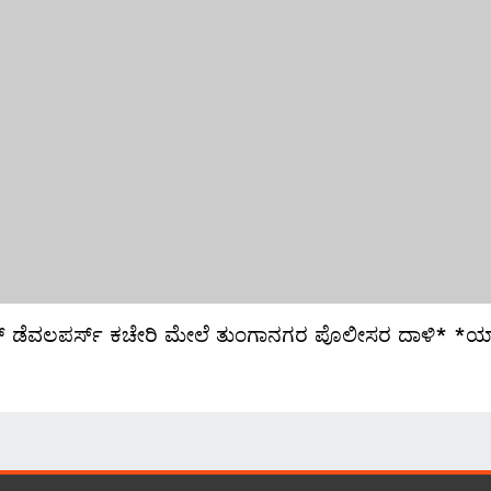
್ ಡೆವಲಪರ್ಸ್ ಕಚೇರಿ ಮೇಲೆ ತುಂಗಾನಗರ ಪೊಲೀಸರ ದಾಳಿ* *ಯಾಕೆ ನಡೆ