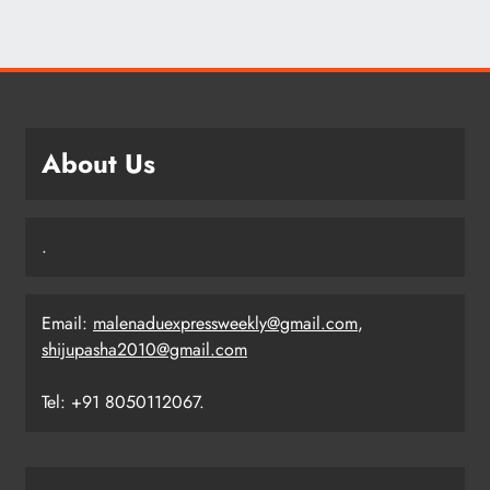
About Us
.
Email:
malenaduexpressweekly@gmail.com
,
shijupasha2010@gmail.com
Tel: +91 8050112067.