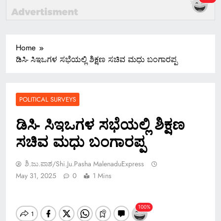
Home
ಡಿಸಿ- ಸಿಇಒಗಳ ಸಭೆಯಲ್ಲಿ ಶಿಕ್ಷಣ ಸಚಿವ ಮಧು ಬಂಗಾರಪ್ಪ
POLITICAL SURVEYS
ಡಿಸಿ- ಸಿಇಒಗಳ ಸಭೆಯಲ್ಲಿ ಶಿಕ್ಷಣ
ಸಚಿವ ಮಧು ಬಂಗಾರಪ್ಪ
ಶಿ.ಜು.ಪಾಶ/Shi.ju.pasha MalenaduExpress
May 31, 2025
0
1 Mins