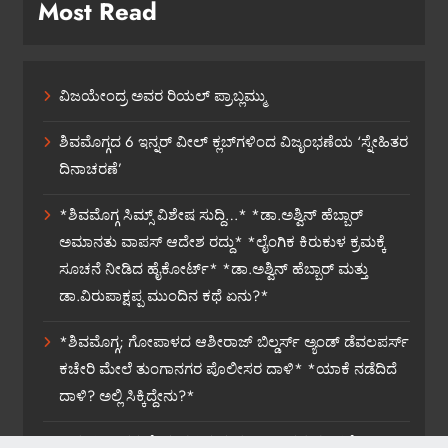
Most Read
ವಿಜಯೇಂದ್ರ ಅವರ ರಿಯಲ್ ಪ್ರಾಬ್ಲಮ್ಮು
ಶಿವಮೊಗ್ಗದ 6 ಇನ್ನರ್ ವೀಲ್ ಕ್ಲಬ್‌ಗಳಿಂದ ವಿಜೃಂಭಣೆಯ ‘ಸ್ನೇಹಿತರ
ದಿನಾಚರಣೆ’
*ಶಿವಮೊಗ್ಗ ಸಿಮ್ಸ್ ವಿಶೇಷ ಸುದ್ದಿ…* *ಡಾ.ಅಶ್ವಿನ್ ಹೆಬ್ಬಾರ್
ಅಮಾನತು ವಾಪಸ್ ಆದೇಶ ರದ್ದು* *ಲೈಂಗಿಕ ಕಿರುಕುಳ ಕ್ರಮಕ್ಕೆ
ಸೂಚನೆ ನೀಡಿದ ಹೈಕೋರ್ಟ್* *ಡಾ.ಅಶ್ವಿನ್ ಹೆಬ್ಬಾರ್ ಮತ್ತು
ಡಾ.ವಿರುಪಾಕ್ಷಪ್ಪ ಮುಂದಿನ ಕಥೆ ಏನು?*
*ಶಿವಮೊಗ್ಗ; ಗೋಪಾಳದ ಆಶೀರಾಜ್ ಬಿಲ್ಡರ್ಸ್ ಅ್ಯಂಡ್ ಡೆವಲಪರ್ಸ್
ಕಚೇರಿ ಮೇಲೆ ತುಂಗಾನಗರ ಪೊಲೀಸರ ದಾಳಿ* *ಯಾಕೆ ನಡೆದಿದೆ
ದಾಳಿ? ಅಲ್ಲಿ ಸಿಕ್ಕಿದ್ದೇನು?*
ಅದ್ಧೂರಿ ಸ್ವಾಗತ ಬೇಡ: ಸಚಿವ ಮಧು ಬಂಗಾರಪ್ಪ ಸೂಚನೆ