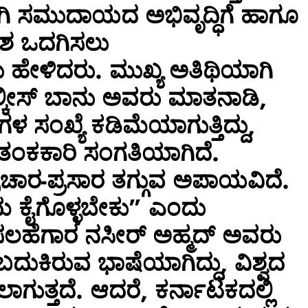
ಗಿ ಸಮುದಾಯದ ಅಭಿವೃದ್ಧಿಗೆ ಹಾಗೂ
ಶ ಒದಗಿಸಲು
ದು ಹೇಳಿದರು. ಮುಖ್ಯ ಅತಿಥಿಯಾಗಿ
ಲ್ಕೀಸ್ ಬಾನು ಅವರು ಮಾತನಾಡಿ,
ಗಳ ಸಂಖ್ಯೆ ಕಡಿಮೆಯಾಗುತ್ತಿದ್ದು,
ಆತಂಕಕಾರಿ ಸಂಗತಿಯಾಗಿದೆ.
ಾರ-ಪ್ರಸಾರ ತಗ್ಗುವ ಅಪಾಯವಿದೆ.
 ಕ್ರಮ ಕೈಗೊಳ್ಳಬೇಕು” ಎಂದು
ಿ ಸಲಹೆಗಾರ ನಸೀರ್ ಅಹ್ಮದ್ ಅವರು
ುಕಿರುವ ಭಾಷೆಯಾಗಿದ್ದು, ವಿಶ್ವದ
ುತ್ತದೆ. ಆದರೆ, ಕರ್ನಾಟಕದಲ್ಲಿ