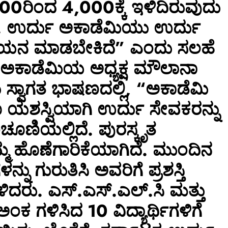
00ರಿಂದ 4,000ಕ್ಕೆ ಇಳಿದಿರುವುದು
. ಉರ್ದು ಅಕಾಡೆಮಿಯು ಉರ್ದು
್ಯಯನ ಮಾಡಬೇಕಿದೆ” ಎಂದು ಸಲಹೆ
 ಅಕಾಡೆಮಿಯ ಅಧ್ಯಕ್ಷ ಮೌಲಾನಾ
ಸ್ವಾಗತ ಭಾಷಣದಲ್ಲಿ, “ಅಕಾಡೆಮಿ
ೂ ಯಶಸ್ವಿಯಾಗಿ ಉರ್ದು ಸೇವಕರನ್ನು
ೂಣಿಯಲ್ಲಿದೆ. ಪುರಸ್ಕೃತ
ನಮ್ಮ ಹೊಣೆಗಾರಿಕೆಯಾಗಿದೆ. ಮುಂದಿನ
ಗಳನ್ನು ಗುರುತಿಸಿ ಅವರಿಗೆ ಪ್ರಶಸ್ತಿ
ದರು. ಎಸ್.ಎಸ್.ಎಲ್.ಸಿ ಮತ್ತು
ಠ ಅಂಕ ಗಳಿಸಿದ 10 ವಿದ್ಯಾರ್ಥಿಗಳಿಗೆ