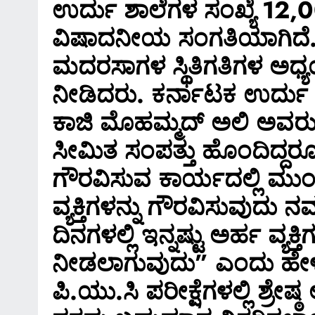
ಉರ್ದು ಶಾಲೆಗಳ ಸಂಖ್ಯೆ 12,0
ವಿಷಾದನೀಯ ಸಂಗತಿಯಾಗಿದೆ
ಮದರಸಾಗಳ ಸ್ಥಿತಿಗತಿಗಳ ಅಧ
ನೀಡಿದರು. ಕರ್ನಾಟಕ ಉರ್ದು
ಕಾಜಿ ಮೊಹಮ್ಮದ್ ಅಲಿ ಅವರು 
ಸೀಮಿತ ಸಂಪತ್ತು ಹೊಂದಿದ್ದರ
ಗೌರವಿಸುವ ಕಾರ್ಯದಲ್ಲಿ ಮುಂಚ
ವ್ಯಕ್ತಿಗಳನ್ನು ಗೌರವಿಸುವುದು 
ದಿನಗಳಲ್ಲಿ ಇನ್ನಷ್ಟು ಅರ್ಹ ವ್ಯಕ್ತಿ
ನೀಡಲಾಗುವುದು” ಎಂದು ಹೇಳಿ
ಪಿ.ಯು.ಸಿ ಪರೀಕ್ಷೆಗಳಲ್ಲಿ ಶ್ರೇಷ್