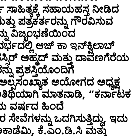
ು ಸಾಹಿತ್ಯಕ್ಕೆ ಸಹಾಯಹಸ್ತ ನೀಡಿದ
ಲೆ ತುಂಗಾನಗರ
ಸೂಚನೆ
್ತು ಪತ್ರಕರ್ತರನ್ನು ಗೌರವಿಸುವ
ೆ ದಾಳಿ?
August 6, 2026
್ನು ವಿಜೃಂಭಣೆಯಿಂದ
ಲ್ಲಿ ಆಜ್ ಕಾ ಇನ್‌ಕ್ವಿಲಾಬ್
್ಸಿರ್ ಅಹ್ಮದ್ ಮತ್ತು ದಾವಣಗೆರೆಯ
್ನು ಪ್ರಶಸ್ತಿಯೊಂದಿಗೆ
ಅಲ್ಪಸಂಖ್ಯಾತ ಆಯೋಗದ ಅಧ್ಯಕ್ಷ
ಅತಿಥಿಯಾಗಿ ಮಾತನಾಡಿ, “ಕರ್ನಾಟಕ
ು ವರ್ಷದ ಹಿಂದೆ
 ಸೇವೆಗಳನ್ನು ಒದಗಿಸುತ್ತಿದ್ದು, ಇದು
ಾಡೆಮಿ, ಕೆ.ಎಂ.ಡಿ.ಸಿ ಮತ್ತು