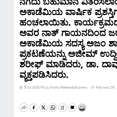
ನಗದು ಬಹುಮಾನ ವಿತರಿಸಲಾಯಿ
ಅಕಾಡೆಮಿಯ ವಾರ್ಷಿಕ ಪ್ರಶಸ್ತಿ
ಹಂಚಲಾಯಿತು. ಕಾರ್ಯಕ್ರಮ
ಅವರ ನಾತ್ ಗಾಯನದಿಂದ ಜರು
ಅಕಾಡೆಮಿಯ ಸದಸ್ಯ ಅಜಂ ಶಾಹಿದ
ಪ್ರಕಟಣೆಯನ್ನು ಅಜೀಮ್ ಉದ್ದೀ
ಶರೀಫ್ ಮಾಡಿದರು, ಡಾ. ದಾವೂ
ವ್ಯಕ್ತಪಡಿಸಿದರು.
ಶಿ.ಜು.ಪಾಶ/Shi.ju.pasha MalenaduExpress
February 28,