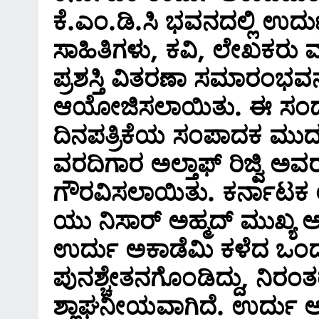
ಕೆ.ಎಂ.ಡಿ.ಸಿ ಭವನದಲ್ಲಿ ಉರ್ದ
ಅ್ಯಂಡ್ ಡೆವಲಪರ್ಸ್ ಕಚೇರಿ ಮೇ
ಸಾಹಿತಿಗಳು, ಕವಿ, ಲೇಖಕರು ಮತ
ಪೊಲೀಸರ ದಾಳಿ* *ಯಾಕೆ ನಡೆದಿದ
ಅಲ್ಲಿ ಸಿಕ್ಕಿದ್ದೇನು?*
ಪ್ರಶಸ್ತಿ ವಿತರಣಾ ಸಮಾರಂಭವನ
ಆಯೋಜಿಸಲಾಯಿತು. ಈ ಸಂದರ್ಭದ
August 6, 2026
ದಿನಪತ್ರಿಕೆಯ ಸಂಪಾದಕ ಮುದಸ
ವರದಿಗಾರ ಅಲ್ತಾಫ್ ರಿಜ್ವಿ ಅವರನ
ಗೌರವಿಸಲಾಯಿತು. ಕರ್ನಾಟಕ 
ಯು ನಿಸಾರ್ ಅಹ್ಮದ್ ಮುಖ್ಯ 
ಉರ್ದು ಅಕಾಡೆಮಿ ಕಳೆದ ಒಂದ
ಪುನಶ್ಚೇತನಗೊಂಡಿದ್ದು, ನಿರಂತರ
ಶ್ಲಾಘನೀಯವಾಗಿದೆ. ಉರ್ದು ಅಕ