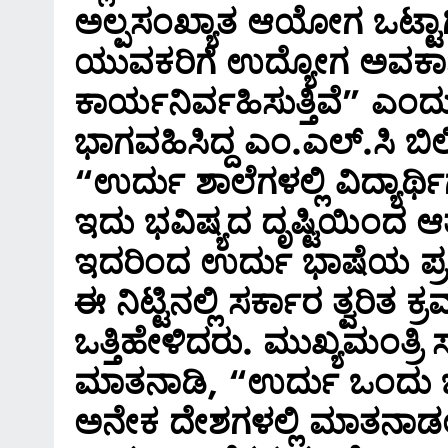
ಅಲ್ಪಸಂಖ್ಯಾತ ಆಯೋಗ ಒಟ್ಟಾ
ಯುವಕರಿಗೆ ಉದ್ಯೋಗ ಅವಕಾ
ಕಾರ್ಯನಿರ್ವಹಿಸುತ್ತಿವೆ” ಎಂ
ಭಾಗವಹಿಸಿದ್ದ ಎಂ.ಎಲ್.ಸಿ ಬಿ
“ಉರ್ದು ಶಾಲೆಗಳಲ್ಲಿ ವಿದ್ಯಾರ್ಥಿ
ಇದು ಭವಿಷ್ಯದ ದೃಷ್ಟಿಯಿಂದ 
ಇದರಿಂದ ಉರ್ದು ಭಾಷೆಯ ಪ್ರಚ
ಈ ನಿಟ್ಟಿನಲ್ಲಿ ಸರ್ಕಾರ ತ್ವರಿತ
ಒತ್ತಿಹೇಳಿದರು. ಮುಖ್ಯಮಂತ್ರ
ಮಾತನಾಡಿ, “ಉರ್ದು ಒಂದು ಬದ
ಅನೇಕ ದೇಶಗಳಲ್ಲಿ ಮಾತನಾಡಲಾಗ