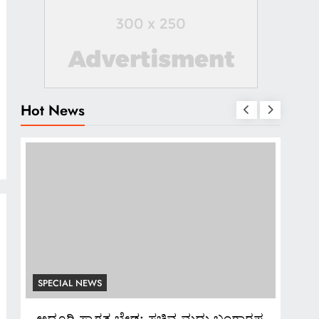
Hot News
SPECIAL NEWS
SPE
ಪ
*ಬ್ಯಾಂಕ್ ಸಿಬ್ಬಂದಿಯಿಂದಲೇ ನಕಲಿ ಚಿನ್ನ
*ಡಾಕ