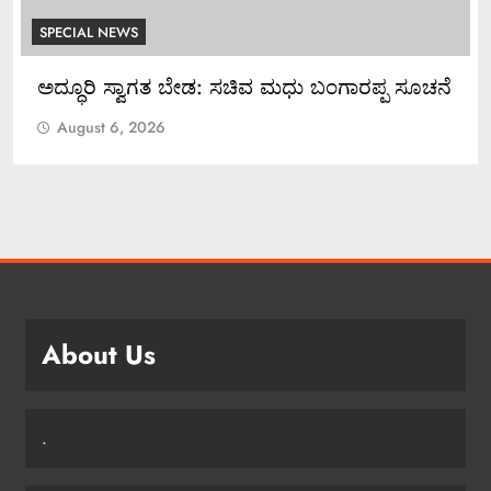
SPECIAL NEWS
ವ ಮಧು ಬಂಗಾರಪ್ಪ ಸೂಚನೆ
*ಬ್ಯಾಂಕ್ ಸಿಬ್ಬಂದಿಯಿಂದಲೇ ನಕಲಿ 
ಕೋಟಿ ರೂ. ವಂಚನೆ!*
August 6, 2026
About Us
.