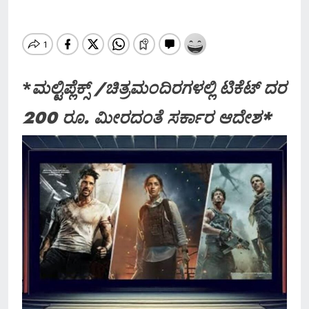
*
ಮಲ್ಟಿಪ್ಲೆಕ್ಸ್ /ಚಿತ್ರಮಂದಿರಗಳಲ್ಲಿ ಟಿಕೆಟ್ ದರ
200 ರೂ. ಮೀರದಂತೆ ಸರ್ಕಾರ ಆದೇಶ*