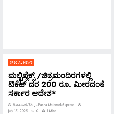
SPECIAL NEWS
ಮಲ್ಟಿಪ್ಲೆಕ್ಸ್ /ಚಿತ್ರಮಂದಿರಗಳಲ್ಲಿ
ಟಿಕೆಟ್ ದರ 200 ರೂ. ಮೀರದಂತೆ
ಸರ್ಕಾರ ಆದೇಶ*
ಶಿ.ಜು.ಪಾಶ/Shi.ju.pasha MalenaduExpress
July 15, 2025
0
1 Mins