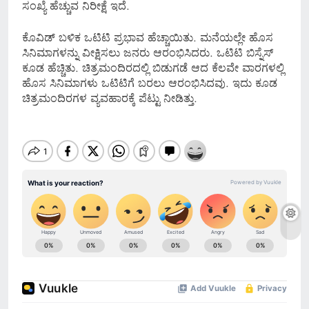
ಸಂಖ್ಯೆ ಹೆಚ್ಚುವ ನಿರೀಕ್ಷೆ ಇದೆ.
ಕೊವಿಡ್ ಬಳಿಕ ಒಟಿಟಿ ಪ್ರಭಾವ ಹೆಚ್ಚಾಯಿತು. ಮನೆಯಲ್ಲೇ ಹೊಸ
ಸಿನಿಮಾಗಳನ್ನು ವೀಕ್ಷಿಸಲು ಜನರು ಆರಂಭಿಸಿದರು. ಒಟಿಟಿ ಬಿಸ್ನೆಸ್
ಕೂಡ ಹೆಚ್ಚಿತು. ಚಿತ್ರಮಂದಿರದಲ್ಲಿ ಬಿಡುಗಡೆ ಆದ ಕೆಲವೇ ವಾರಗಳಲ್ಲಿ
ಹೊಸ ಸಿನಿಮಾಗಳು ಒಟಿಟಿಗೆ ಬರಲು ಆರಂಭಿಸಿದವು. ಇದು ಕೂಡ
ಚಿತ್ರಮಂದಿರಗಳ ವ್ಯವಹಾರಕ್ಕೆ ಪೆಟ್ಟು ನೀಡಿತ್ತು.