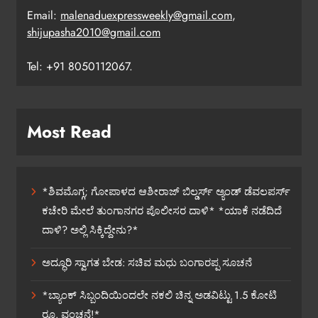
Email:
malenaduexpressweekly@gmail.com
,
shijupasha2010@gmail.com
Tel: +91 8050112067.
Most Read
*ಶಿವಮೊಗ್ಗ; ಗೋಪಾಳದ ಆಶೀರಾಜ್ ಬಿಲ್ಡರ್ಸ್ ಅ್ಯಂಡ್ ಡೆವಲಪರ್ಸ್
ಕಚೇರಿ ಮೇಲೆ ತುಂಗಾನಗರ ಪೊಲೀಸರ ದಾಳಿ* *ಯಾಕೆ ನಡೆದಿದೆ
ದಾಳಿ? ಅಲ್ಲಿ ಸಿಕ್ಕಿದ್ದೇನು?*
ಅದ್ಧೂರಿ ಸ್ವಾಗತ ಬೇಡ: ಸಚಿವ ಮಧು ಬಂಗಾರಪ್ಪ ಸೂಚನೆ
*ಬ್ಯಾಂಕ್ ಸಿಬ್ಬಂದಿಯಿಂದಲೇ ನಕಲಿ ಚಿನ್ನ ಅಡವಿಟ್ಟು 1.5 ಕೋಟಿ
ರೂ. ವಂಚನೆ!*