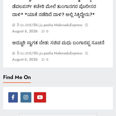
ಡೆವಲಪರ್ಸ್ ಕಚೇರಿ ಮೇಲೆ ತುಂಗಾನಗರ ಪೊಲೀಸರ
ದಾಳಿ* *ಯಾಕೆ ನಡೆದಿದೆ ದಾಳಿ? ಅಲ್ಲಿ ಸಿಕ್ಕಿದ್ದೇನು?*
ಶಿ.ಜು.ಪಾಶ/Shi.ju.pasha MalenaduExpress
August 6, 2026
0
ಅದ್ಧೂರಿ ಸ್ವಾಗತ ಬೇಡ: ಸಚಿವ ಮಧು ಬಂಗಾರಪ್ಪ ಸೂಚನೆ
ಶಿ.ಜು.ಪಾಶ/Shi.ju.pasha MalenaduExpress
August 6, 2026
0
Find Me On