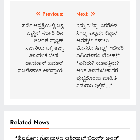
Post
Previous:
Next:
navigation
ಸರ್ಜಿ ಆಸ್ಪತ್ರೆಯಲ್ಲಿ ವಿಶ್ವ
ಇನ್ನು ಗುಟ್ಕಾ, ಸಿಗರೇಟ್
ಪ್ಲಾಸ್ಟಿಕ್ ಸರ್ಜರಿ ದಿನ
ಸಿಗಲ್ಲ: ಎಲ್ಲವೂ ಕ್ಲೋಸ್
ಆಚರಣೆ ಪ್ಲಾಸ್ಟಿಕ್
ಅವತ್ತು!* *ಹಾಲು-
ಸರ್ಜರಿಯ ಬಗ್ಗೆ ತಪ್ಪು
ಮೊಸರೂ ಸಿಗಲ್ಲ* *ಬೇಕರಿ
ತಿಳುವಳಿಕೆ ಬೇಡ –
ಐಟಂಗಳಿಗೂ ಖೋಕ್!*
ಡಾ.ಚೇತನ್ ಕುಮಾರ್
*ಏನಿದು? ಯಾವತ್ತಿದು?
ನವಿಲೇಹಾಳ್ ಅಭಿಪ್ರಾಯ
ಅಂತ ತಿಳಿಯಬೇಕಾದರೆ
ಪುಟ್ಟದೊಂದು ಮಾಹಿತಿ
ನಿಮಗಾಗಿ ಇಲ್ಲಿದೆ…*
Related News
*ಶಿವಮೊಗ್ಗ; ಗೋಪಾಳದ ಆಶೀರಾಜ್ ಬಿಲ್ಡರ್ಸ್ ಅ್ಯಂಡ್