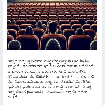
ರಾಜ್ಯದ ಎಲ್ಲ ಚಿತ್ರಮಂದಿರ ಮತ್ತು ಮಲ್ಟಿಪ್ಲೆಕ್ಸ್​ಗಳಲ್ಲಿ (Multiplex)
ಇನ್ಮುಂದೆ ಏಕರೂಪದ ದರ ಇರಬೇಕು ಎಂದು ಸರ್ಕಾರ ಆದೇಶಿಸಿದೆ.
ಆ ಮೂಲಕ ರಾಜ್ಯಾದ್ಯಂತ ಒಂದೇ ದರ ನಿಗದಿ ಮಾಡಲಾಗಿದೆ.
ಸಿನಿಮಾ ಪ್ರದರ್ಶನದ ಟಿಕೆಟ್ (Cinema Ticket Price) ಬೆಲೆ 200
ರೂ. ಮೀರಬಾರದು ಎಂದು ರಾಜ್ಯ ಸರ್ಕಾರ ಆದೇಶ ಹೊರಡಿಸಿದೆ.
ಇದು ಎಲ್ಲ ಭಾಷೆಯ ಸಿನಿಮಾಗಳಿಗೂ ಅನ್ಚಯ ಆಗಲಿದೆ. ಈ ಬಗ್ಗೆ
ರಾಜ್ಯ ಸರ್ಕಾರ (Karnataka Government) ಅಧಿಕೃತ ಆದೇಶ
ನೀಡಿದೆ.