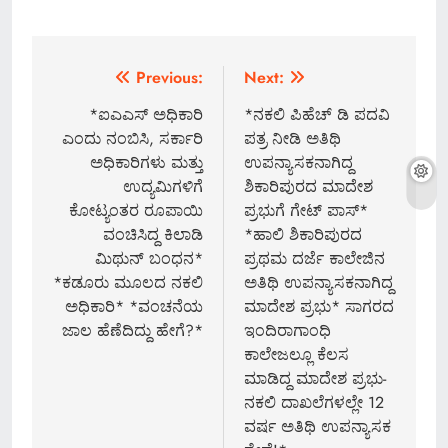
Post
Previous:
Next:
navigation
*ಐಎಎಸ್ ಅಧಿಕಾರಿ
*ನಕಲಿ ಪಿಹೆಚ್ ಡಿ ಪದವಿ
ಎಂದು ನಂಬಿಸಿ, ಸರ್ಕಾರಿ
ಪತ್ರ ನೀಡಿ ಅತಿಥಿ
ಅಧಿಕಾರಿಗಳು ಮತ್ತು
ಉಪನ್ಯಾಸಕನಾಗಿದ್ದ
ಉದ್ಯಮಿಗಳಿಗೆ
ಶಿಕಾರಿಪುರದ ಮಾದೇಶ
ಕೋಟ್ಯಂತರ ರೂಪಾಯಿ
ಪ್ರಭುಗೆ ಗೇಟ್ ಪಾಸ್*
ವಂಚಿಸಿದ್ದ ಕಿಲಾಡಿ
*ಹಾಲಿ ಶಿಕಾರಿಪುರದ
ಮಿಥುನ್ ಬಂಧನ*
ಪ್ರಥಮ ದರ್ಜೆ ಕಾಲೇಜಿನ
*ಕಡೂರು ಮೂಲದ ನಕಲಿ
ಅತಿಥಿ ಉಪನ್ಯಾಸಕನಾಗಿದ್ದ
ಅಧಿಕಾರಿ* *ವಂಚನೆಯ
ಮಾದೇಶ ಪ್ರಭು* ಸಾಗರದ
ಜಾಲ ಹೆಣೆದಿದ್ದು ಹೇಗೆ?*
ಇಂದಿರಾಗಾಂಧಿ
ಕಾಲೇಜಲ್ಲೂ ಕೆಲಸ
ಮಾಡಿದ್ದ ಮಾದೇಶ ಪ್ರಭು-
ನಕಲಿ ದಾಖಲೆಗಳಲ್ಲೇ 12
ವರ್ಷ ಅತಿಥಿ ಉಪನ್ಯಾಸಕ