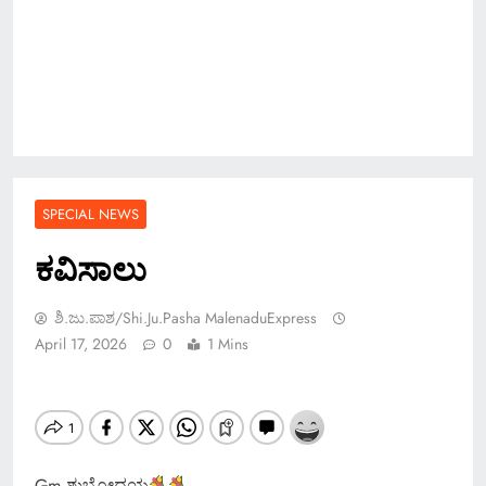
SPECIAL NEWS
ಕವಿಸಾಲು
ಶಿ.ಜು.ಪಾಶ/Shi.ju.pasha MalenaduExpress
April 17, 2026
0
1 Mins
Gm ಶುಭೋದಯ