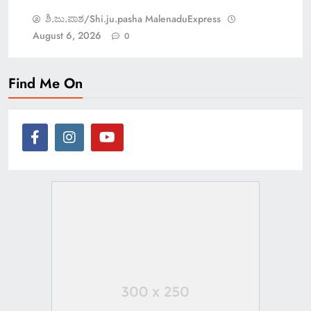
ಶಿ.ಜು.ಪಾಶ/Shi.ju.pasha MalenaduExpress
August 6, 2026
0
Find Me On