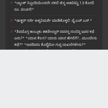
*ಬ್ಯಾಂಕ್ ಸಿಬ್ಬಂದಿಯಿಂದಲೇ ನಕಲಿ ಚಿನ್ನ ಅಡವಿಟ್ಟು 1.5 ಕೋಟಿ
ರೂ. ವಂಚನೆ!*
*ಡಾಕ್ಟರ್ ಸರ್ಜಿ ಆತ್ಮವಿಮರ್ಶೆ ಮಾಡಿಕೊಳ್ಳಲಿ: ವೈ.ಎಚ್.ಎನ್.*
*ಶಿವಮೊಗ್ಗ ತಾಲ್ಲೂಕು ತಹಶೀಲ್ದಾರ್ ರವರನ್ನ ನಂಬಿದ್ದ ಇವರ ಕಥೆ
ಏನು?* *ಯಾವ ಕೆಲಸ? ಯಾರು ಯಾರ ಹೆಗಲಿಗೆ?…ಮುಂದೇನು
ಕಥೆ?* *ಅವರಿವರು ಕೊಟ್ಟಿರೋ ಗುಪ್ತ ದಾಖಲೆಗಳೇನು?*
*ಸುಮ್ಮನೆ ಬಿಡುವರೇ ತಹಶೀಲ್ದಾರರ ವರ್ಗಾವಣೆಗೆ?*
News Website Developed By WebOnline Technologies
2026. Powered By
.
BlazeThemes