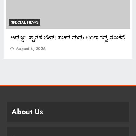
SPECIAL NEWS
ಪ್ಪ ಸೂಚನೆ
*ಬ್ಯಾಂಕ್ ಸಿಬ್ಬಂದಿಯಿಂದಲೇ ನಕಲಿ ಚಿನ್ನ ಅಡವಿಟ್ಟ
ಕೋಟಿ ರೂ. ವಂಚನೆ!*
August 6, 2026
About Us
.