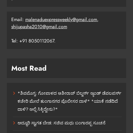
Email:
malenaduexpressweekly@gmail.com
,
shijupasha2010@gmail.com
Tel: +91 8050112067.
Most Read
*ಶಿವಮೊಗ್ಗ; ಗೋಪಾಳದ ಆಶೀರಾಜ್ ಬಿಲ್ಡರ್ಸ್ ಅ್ಯಂಡ್ ಡೆವಲಪರ್ಸ್
ಕಚೇರಿ ಮೇಲೆ ತುಂಗಾನಗರ ಪೊಲೀಸರ ದಾಳಿ* *ಯಾಕೆ ನಡೆದಿದೆ
ದಾಳಿ? ಅಲ್ಲಿ ಸಿಕ್ಕಿದ್ದೇನು?*
ಅದ್ಧೂರಿ ಸ್ವಾಗತ ಬೇಡ: ಸಚಿವ ಮಧು ಬಂಗಾರಪ್ಪ ಸೂಚನೆ