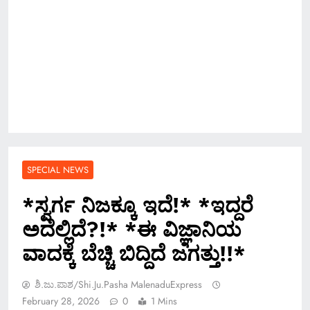
SPECIAL NEWS
*ಸ್ವರ್ಗ ನಿಜಕ್ಕೂ ಇದೆ!* *ಇದ್ದರೆ
ಅದೆಲ್ಲಿದೆ?!* *ಈ ವಿಜ್ಞಾನಿಯ
ವಾದಕ್ಕೆ ಬೆಚ್ಚಿ ಬಿದ್ದಿದೆ ಜಗತ್ತು!!*
ಶಿ.ಜು.ಪಾಶ/Shi.ju.pasha MalenaduExpress
February 28, 2026
0
1 Mins