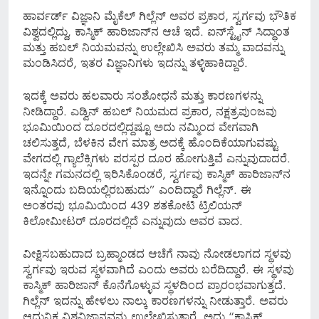
ಹಾರ್ವರ್ಡ್ ವಿಜ್ಞಾನಿ ಮೈಕೆಲ್ ಗಿಲ್ಲೆನ್ ಅವರ ಪ್ರಕಾರ, ಸ್ವರ್ಗವು ಭೌತಿಕ
ವಿಶ್ವದಲ್ಲಿದ್ದು, ಕಾಸ್ಮಿಕ್ ಹಾರಿಜಾನ್‌ನ ಆಚೆ ಇದೆ. ಐನ್‌ಸ್ಟೈನ್‌ ಸಿದ್ಧಾಂತ
ಮತ್ತು ಹಬಲ್ ನಿಯಮವನ್ನು ಉಲ್ಲೇಖಿಸಿ ಅವರು ತಮ್ಮ ವಾದವನ್ನು
ಮಂಡಿಸಿದರೆ, ಇತರ ವಿಜ್ಞಾನಿಗಳು ಇದನ್ನು ತಳ್ಳಿಹಾಕಿದ್ದಾರೆ.
ಇದಕ್ಕೆ ಅವರು ಹಲವಾರು ಸಂಶೋಧನೆ ಮತ್ತು ಕಾರಣಗಳನ್ನು
ನೀಡಿದ್ದಾರೆ. ಎಡ್ವಿನ್ ಹಬಲ್ ನಿಯಮದ ಪ್ರಕಾರ, ನಕ್ಷತ್ರಪುಂಜವು
ಭೂಮಿಯಿಂದ ದೂರದಲ್ಲಿದ್ದಷ್ಟೂ ಅದು ನಮ್ಮಿಂದ ವೇಗವಾಗಿ
ಚಲಿಸುತ್ತದೆ, ಬೆಳಕಿನ ವೇಗ ಮಾತ್ರ ಅದಕ್ಕೆ ಹೊಂದಿಕೆಯಾಗುವಷ್ಟು
ವೇಗದಲ್ಲಿ ಗ್ಯಾಲೆಕ್ಸಿಗಳು ಪರಸ್ಪರ ದೂರ ಹೋಗುತ್ತಿವೆ ಎನ್ನುವುದಾದರೆ.
ಇದನ್ನೇ ಗಮನದಲ್ಲಿ ಇರಿಸಿಕೊಂಡರೆ, ಸ್ವರ್ಗವು ಕಾಸ್ಮಿಕ್ ಹಾರಿಜಾನ್‌ನ
ಇನ್ನೊಂದು ಬದಿಯಲ್ಲಿರಬಹುದು” ಎಂದಿದ್ದಾರೆ ಗಿಲ್ಲೆನ್. ಈ
ಅಂತರವು ಭೂಮಿಯಿಂದ 439 ಶತಕೋಟಿ ಟ್ರಿಲಿಯನ್
ಕಿಲೋಮೀಟರ್ ದೂರದಲ್ಲಿದೆ ಎನ್ನುವುದು ಅವರ ವಾದ.
ವೀಕ್ಷಿಸಬಹುದಾದ ಬ್ರಹ್ಮಾಂಡದ ಆಚೆಗೆ ನಾವು ನೋಡಲಾಗದ ಸ್ಥಳವು
ಸ್ವರ್ಗವು ಇರುವ ಸ್ಥಳವಾಗಿದೆ ಎಂದು ಅವರು ಬರೆದಿದ್ದಾರೆ. ಈ ಸ್ಥಳವು
ಕಾಸ್ಮಿಕ್ ಹಾರಿಜಾನ್ ಕೊನೆಗೊಳ್ಳುವ ಸ್ಥಳದಿಂದ ಪ್ರಾರಂಭವಾಗುತ್ತದೆ.
ಗಿಲ್ಲೆನ್ ಇದನ್ನು ಹೇಳಲು ನಾಲ್ಕು ಕಾರಣಗಳನ್ನು ನೀಡುತ್ತಾರೆ. ಅವರು
ಆಧುನಿಕ ವಿಶ್ವವಿಜ್ಞಾನವನ್ನು ಉಲ್ಲೇಖಿಸುತ್ತಾರೆ, ಅದು “ಕಾಸ್ಮಿಕ್