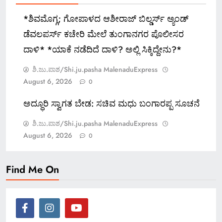
*ಶಿವಮೊಗ್ಗ; ಗೋಪಾಳದ ಆಶೀರಾಜ್ ಬಿಲ್ಡರ್ಸ್ ಅ್ಯಂಡ್
ಡೆವಲಪರ್ಸ್ ಕಚೇರಿ ಮೇಲೆ ತುಂಗಾನಗರ ಪೊಲೀಸರ
ದಾಳಿ* *ಯಾಕೆ ನಡೆದಿದೆ ದಾಳಿ? ಅಲ್ಲಿ ಸಿಕ್ಕಿದ್ದೇನು?*
ಶಿ.ಜು.ಪಾಶ/Shi.ju.pasha MalenaduExpress
August 6, 2026
0
ಅದ್ಧೂರಿ ಸ್ವಾಗತ ಬೇಡ: ಸಚಿವ ಮಧು ಬಂಗಾರಪ್ಪ ಸೂಚನೆ
ಶಿ.ಜು.ಪಾಶ/Shi.ju.pasha MalenaduExpress
August 6, 2026
0
Find Me On