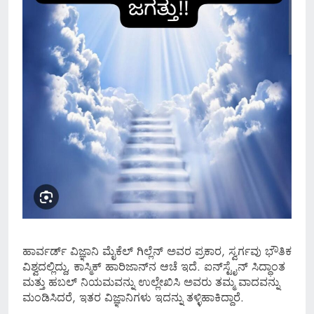
ಹಾರ್ವರ್ಡ್ ವಿಜ್ಞಾನಿ ಮೈಕೆಲ್ ಗಿಲ್ಲೆನ್ ಅವರ ಪ್ರಕಾರ, ಸ್ವರ್ಗವು ಭೌತಿಕ
ವಿಶ್ವದಲ್ಲಿದ್ದು, ಕಾಸ್ಮಿಕ್ ಹಾರಿಜಾನ್‌ನ ಆಚೆ ಇದೆ. ಐನ್‌ಸ್ಟೈನ್‌ ಸಿದ್ಧಾಂತ
ಮತ್ತು ಹಬಲ್ ನಿಯಮವನ್ನು ಉಲ್ಲೇಖಿಸಿ ಅವರು ತಮ್ಮ ವಾದವನ್ನು
ಮಂಡಿಸಿದರೆ, ಇತರ ವಿಜ್ಞಾನಿಗಳು ಇದನ್ನು ತಳ್ಳಿಹಾಕಿದ್ದಾರೆ.