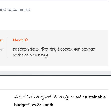
s:
Next:
67
ಭೀಕರವಾಗಿ ಶೇಬು- ಗೌಸ್ ನನ್ನು ಕೊಂದರು! ಈಗ ಯಾಸೀನ್
ಖುರೇಷಿಯೂ ಜೀವಬಿಟ್ಟ!
ಸರ್ವರ ಹಿತ ಕಾಯ್ದ ಬಜೆಟ್- ಎಂ.ಶ್ರೀಕಾಂತ್ *sustainable
budget*- M.Srikanth