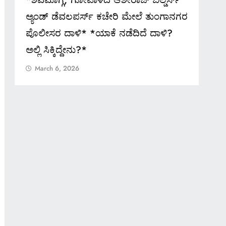
ರ
ಸೂಚನೆ
ಅಡವ
March 6, 2026
Ma