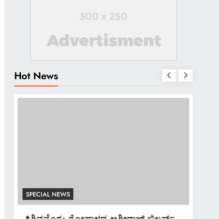
Hot News
SPECIAL NEWS
SPE
ಅದ್ಧೂರಿ ಸ್ವಾಗತ ಬೇಡ: ಸಚಿವ ಮಧು ಬಂಗಾರಪ್ಪ
*ಬ್ಯ