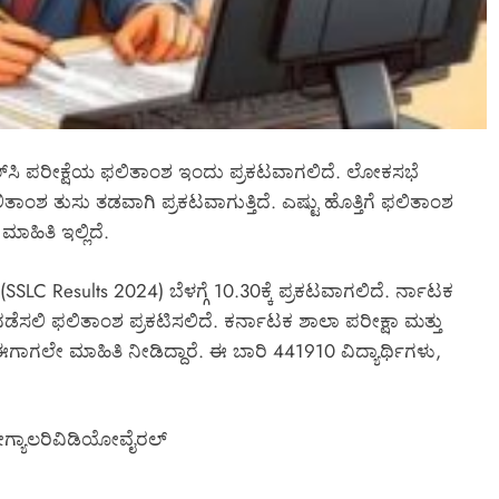
 ವಾಪಸ್
ಅ್ಯಂಡ್ ಡೆವಲಪರ್ಸ್ ಕಚೇರಿ ಮೇಲೆ ತುಂಗಾನಗ
ರಮಕ್ಕೆ
ಪೊಲೀಸರ ದಾಳಿ* *ಯಾಕೆ ನಡೆದಿದೆ ದಾಳಿ?
ಅಶ್ವಿನ್
ಅಲ್ಲಿ ಸಿಕ್ಕಿದ್ದೇನು?*
 ಮುಂದಿನ ಕಥೆ
March 6, 2026
್‌ಎಲ್‌ಸಿ ಪರೀಕ್ಷೆಯ ಫಲಿತಾಂಶ ಇಂದು ಪ್ರಕಟವಾಗಲಿದೆ. ಲೋಕಸಭೆ
ಂಶ ತುಸು ತಡವಾಗಿ ಪ್ರಕಟವಾಗುತ್ತಿದೆ. ಎಷ್ಟು ಹೊತ್ತಿಗೆ ಫಲಿತಾಂಶ
ಮಾಹಿತಿ ಇಲ್ಲಿದೆ.
SLC Results 2024) ಬೆಳಗ್ಗೆ 10.30ಕ್ಕೆ ಪ್ರಕಟವಾಗಲಿದೆ. ರ್ನಾಟಕ
 ನಡೆಸಲಿ ಫಲಿತಾಂಶ ಪ್ರಕಟಿಸಲಿದೆ. ಕರ್ನಾಟಕ ಶಾಲಾ ಪರೀಕ್ಷಾ ಮತ್ತು
ಈಗಾಗಲೇ ಮಾಹಿತಿ ನೀಡಿದ್ದಾರೆ. ಈ ಬಾರಿ 441910 ವಿದ್ಯಾರ್ಥಿಗಳು,
ೋಗ್ಯಾಲರಿವಿಡಿಯೋವೈರಲ್​