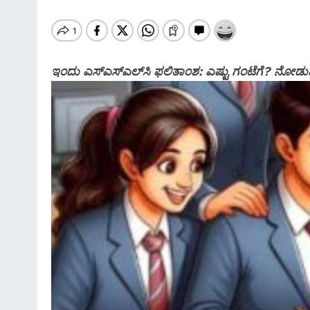
ಇಂದು ಎಸ್​ಎಸ್​ಎಲ್​​ಸಿ ಫಲಿತಾಂಶ: ಎಷ್ಟು ಗಂಟೆಗೆ? ನೋಡುವ
SPECIAL NEWS
*ಶಿವಮೊಗ್ಗ ಸಿಮ್ಸ್ ವಿಶೇಷ ಸುದ್ದಿ…