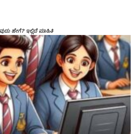
ುದು ಹೇಗೆ? ಇಲ್ಲಿದೆ ಮಾಹಿತಿ
SPECIAL NEWS
*
*ಶಿವಮೊಗ್ಗ; ಗೋಪಾಳದ ಆಶೀರಾಜ್ ಬಿಲ್ಡರ್ಸ್