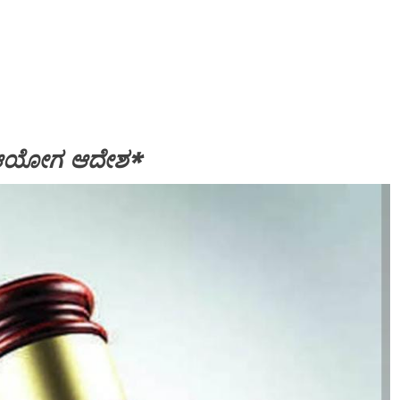
ಕರ ಆಯೋಗ ಆದೇಶ*
SPECIAL NEWS
್ ರವರನ್ನ
ಮುಖ್ಯಮಂತ್ರಿ ಡಿ.ಕೆ.ಶಿವಕುಮಾರ್ ಭೇಟಿ ಮಾಡಿ