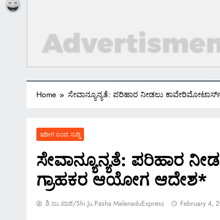
Home
ಸೇವಾನ್ಯೂನ್ಯತೆ: ಪರಿಹಾರ ನೀಡಲು ಕಾವೇರಿಮೋಟಾರ್
ಇದೀಗ ಬಂದ ಸುದ್ದಿ
ಸೇವಾನ್ಯೂನ್ಯತೆ: ಪರಿಹಾರ ನೀ
ಗ್ರಾಹಕರ ಆಯೋಗ ಆದೇಶ*
ಶಿ.ಜು.ಪಾಶ/Shi.ju.pasha MalenaduExpress
February 4, 