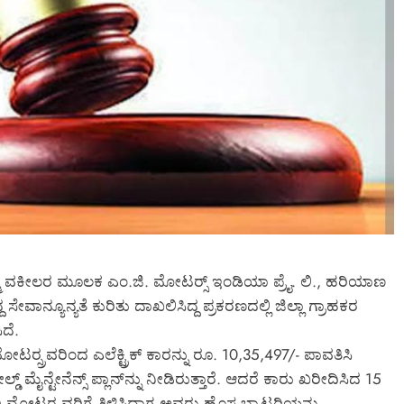
ಾವ ಕೆಲಸ?
ನೂತನ ಸಚಿವ ಮಧು ಬಂಗಾರಪ್ಪ ನೀಡುವ ಖಾತ
ೇನು ಕಥೆ?*
ಸಮರ್ಪಕವಾಗಿ ನಿರ್ವಹಿಸಿ ಎಂದು ಸಲಹೆ
ಾಖಲೆಗಳೇನು?
ನೀಡಿದ ಸಿಎಂ
ಾರರ
March 6, 2026
ಮ್ಮ ವಕೀಲರ ಮೂಲಕ ಎಂ.ಜಿ. ಮೋಟರ‍್ಸ್ ಇಂಡಿಯಾ ಪ್ರೈ. ಲಿ., ಹರಿಯಾಣ
ೇವಾನ್ಯೂನ್ಯತೆ ಕುರಿತು ದಾಖಲಿಸಿದ್ದ ಪ್ರಕರಣದಲ್ಲಿ ಜಿಲ್ಲಾ ಗ್ರಾಹಕರ
ದೆ.
ಟರ‍್ಸ್ರವರಿಂದ ಎಲೆಕ್ಟ್ರಿಕ್ ಕಾರನ್ನು ರೂ. 10,35,497/- ಪಾವತಿಸಿ
್ ಮೈನ್ಟೇನೆನ್ಸ್ ಪ್ಲಾನ್‌ನ್ನು ನೀಡಿರುತ್ತಾರೆ. ಆದರೆ ಕಾರು ಖರೀದಿಸಿದ 15
ಿ ಮೋಟರ‍್ಸ್ರವರಿಗೆ ತಿಳಿಸಿದಾಗ ಅವರು ಹೊಸ ಬ್ಯಾಟರಿಯನ್ನು