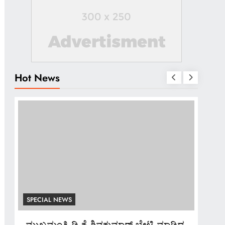
Hot News
SPECIAL NEWS
SPE
ದ
*ಸಚಿವ ಆಕಾಂಕ್ಷಿಗಳ ಅತೃಪ್ತಿ; ರಾಜೀನಾಮೆ
*ಅಪ