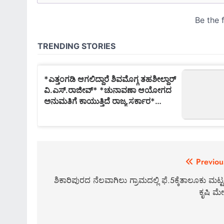
Post
Previou
navigation
ಶಿಕಾರಿಪುರದ ನೆಲವಾಗಿಲು ಗ್ರಾಮದಲ್ಲಿ ಫೆ.5ಕ್ಕೆತಾಲೂಕು ಮಟ್
ಕೃಷಿ ಮ