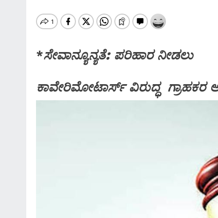
*
ಸೇವಾನ್ಯೂನ್ಯತೆ: ಪರಿಹಾರ ನೀಡಲು
ಕಾವೇರಿಮೋಟಾರ್ಸ್ ವಿರುದ್ಧ ಗ್ರಾಹ
SPECIAL NEWS
*ಶಿವಮೊಗ್ಗ ತಾಲ್ಲೂಕು ತಹಶೀಲ್ದಾರ