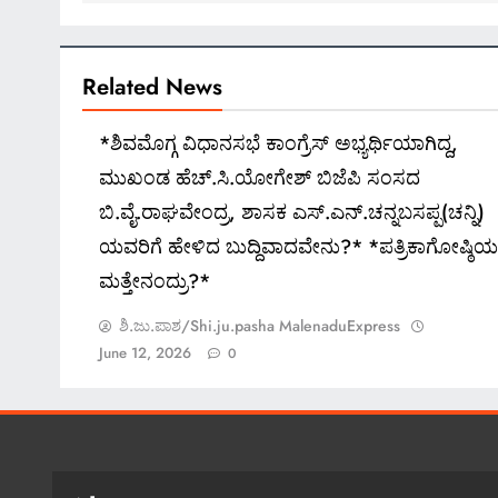
Related News
*ಶಿವಮೊಗ್ಗ ವಿಧಾನಸಭೆ ಕಾಂಗ್ರೆಸ್ ಅಭ್ಯರ್ಥಿಯಾಗಿದ್ದ,
ಮುಖಂಡ ಹೆಚ್.ಸಿ.ಯೋಗೇಶ್ ಬಿಜೆಪಿ ಸಂಸದ
ಬಿ.ವೈ.ರಾಘವೇಂದ್ರ, ಶಾಸಕ ಎಸ್.ಎನ್.ಚನ್ನಬಸಪ್ಪ(ಚನ್ನಿ)
ಯವರಿಗೆ ಹೇಳಿದ ಬುದ್ದಿವಾದವೇನು?* *ಪತ್ರಿಕಾಗೋಷ್ಠಿಯಲ್
ಮತ್ತೇನಂದ್ರು?*
ಶಿ.ಜು.ಪಾಶ/Shi.ju.pasha MalenaduExpress
June 12, 2026
0