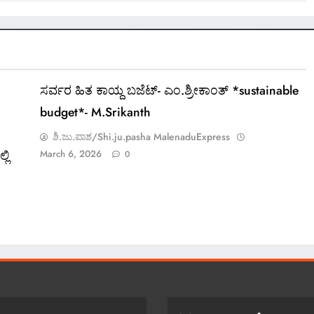
ಸರ್ವರ ಹಿತ ಕಾಯ್ದ ಬಜೆಟ್- ಎಂ.ಶ್ರೀಕಾಂತ್ *sustainable
budget*- M.Srikanth
ಶಿ.ಜು.ಪಾಶ/Shi.ju.pasha MalenaduExpress
ಲಿ
March 6, 2026
0