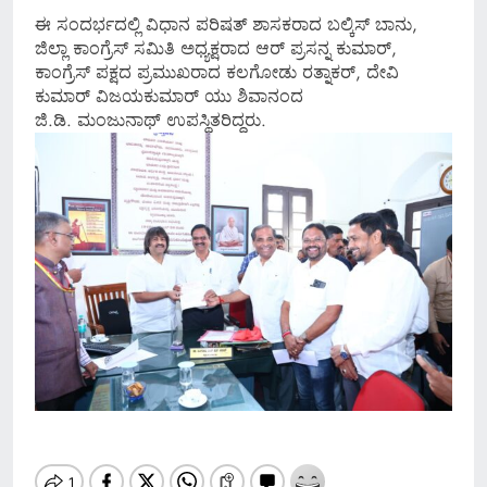
ಈ ಸಂದರ್ಭದಲ್ಲಿ ವಿಧಾನ ಪರಿಷತ್ ಶಾಸಕರಾದ ಬಲ್ಕಿಸ್ ಬಾನು,
ಜಿಲ್ಲಾ ಕಾಂಗ್ರೆಸ್ ಸಮಿತಿ ಅಧ್ಯಕ್ಷರಾದ ಆರ್ ಪ್ರಸನ್ನ ಕುಮಾರ್,
ಕಾಂಗ್ರೆಸ್ ಪಕ್ಷದ ಪ್ರಮುಖರಾದ ಕಲಗೋಡು ರತ್ನಾಕರ್, ದೇವಿ
ಕುಮಾರ್ ವಿಜಯಕುಮಾರ್ ಯು ಶಿವಾನಂದ
ಜಿ.ಡಿ. ಮಂಜುನಾಥ್ ಉಪಸ್ಥಿತರಿದ್ದರು.