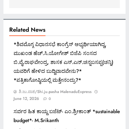
Related News
*ಶಿವಮೊಗ್ಗ ವಿಧಾನಸಭೆ ಕಾಂಗ್ರೆಸ್ ಅಭ್ಯರ್ಥಿಯಾಗಿದ್ದ,
ಮುಖಂಡ ಹೆಚ್.ಸಿ.ಯೋಗೇಶ್ ಬಿಜೆಪಿ ಸಂಸದ
ಬಿ.ವೈ.ರಾಘವೇಂದ್ರ, ಶಾಸಕ ಎಸ್.ಎನ್.ಚನ್ನಬಸಪ್ಪ(ಚನ್ನಿ)
ಯವರಿಗೆ ಹೇಳಿದ ಬುದ್ದಿವಾದವೇನು?*
*ಪತ್ರಿಕಾಗೋಷ್ಠಿಯಲ್ಲಿ ಮತ್ತೇನಂದ್ರು?*
ಶಿ.ಜು.ಪಾಶ/Shi.ju.pasha MalenaduExpress
June 12, 2026
0
ಸರ್ವರ ಹಿತ ಕಾಯ್ದ ಬಜೆಟ್- ಎಂ.ಶ್ರೀಕಾಂತ್ *sustainable
budget*- M.Srikanth