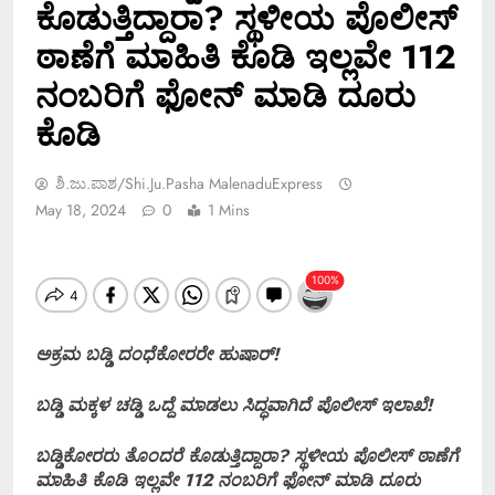
ಕೊಡುತ್ತಿದ್ದಾರಾ? ಸ್ಥಳೀಯ ಪೊಲೀಸ್
ಠಾಣೆಗೆ ಮಾಹಿತಿ ಕೊಡಿ ಇಲ್ಲವೇ 112
ನಂಬರಿಗೆ ಫೋನ್ ಮಾಡಿ ದೂರು
ಕೊಡಿ
ಶಿ.ಜು.ಪಾಶ/Shi.ju.pasha MalenaduExpress
May 18, 2024
0
1 Mins
ಅಕ್ರಮ ಬಡ್ಡಿ ದಂಧೆಕೋರರೇ ಹುಷಾರ್!
ಬಡ್ಡಿ ಮಕ್ಕಳ ಚಡ್ಡಿ ಒದ್ದೆ ಮಾಡಲು ಸಿದ್ಧವಾಗಿದೆ ಪೊಲೀಸ್ ಇಲಾಖೆ!
ಬಡ್ಡಿಕೋರರು ತೊಂದರೆ ಕೊಡುತ್ತಿದ್ದಾರಾ? ಸ್ಥಳೀಯ ಪೊಲೀಸ್ ಠಾಣೆಗೆ
ಮಾಹಿತಿ ಕೊಡಿ ಇಲ್ಲವೇ 112 ನಂಬರಿಗೆ ಫೋನ್ ಮಾಡಿ ದೂರು