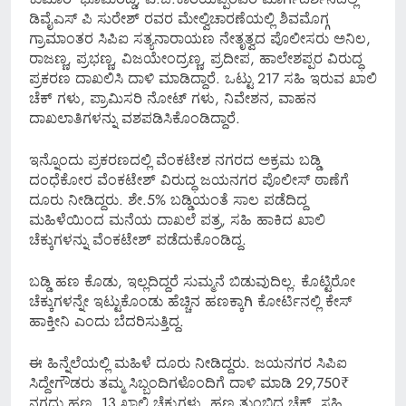
ಡಿವೈಎಸ್ ಪಿ ಸುರೇಶ್ ರವರ ಮೇಲ್ವಿಚಾರಣೆಯಲ್ಲಿ ಶಿವಮೊಗ್ಗ
ಗ್ರಾಮಾಂತರ ಸಿಪಿಐ ಸತ್ಯನಾರಾಯಣ ನೇತೃತ್ವದ ಪೊಲೀಸರು ಅನಿಲ,
ರಾಜಣ್ಣ, ಪ್ರಭಣ್ಣ, ವಿಜಯೇಂದ್ರಣ್ಣ, ಪ್ರದೀಪ, ಹಾಲೇಶಪ್ಪರ ವಿರುದ್ಧ
ಪ್ರಕರಣ ದಾಖಲಿಸಿ ದಾಳಿ ಮಾಡಿದ್ದಾರೆ. ಒಟ್ಟು 217 ಸಹಿ ಇರುವ ಖಾಲಿ
ಚೆಕ್ ಗಳು, ಪ್ರಾಮಿಸರಿ ನೋಟ್ ಗಳು, ನಿವೇಶನ, ವಾಹನ
ದಾಖಲಾತಿಗಳನ್ನು ವಶಪಡಿಸಿಕೊಂಡಿದ್ದಾರೆ.
ಇನ್ನೊಂದು ಪ್ರಕರಣದಲ್ಲಿ ವೆಂಕಟೇಶ ನಗರದ ಅಕ್ರಮ ಬಡ್ಡಿ
ದಂಧೆಕೋರ ವೆಂಕಟೇಶ್ ವಿರುದ್ಧ ಜಯನಗರ ಪೊಲೀಸ್ ಠಾಣೆಗೆ
ದೂರು ನೀಡಿದ್ದರು. ಶೇ.5% ಬಡ್ಡಿಯಂತೆ ಸಾಲ ಪಡೆದಿದ್ದ
ಮಹಿಳೆಯಿಂದ ಮನೆಯ ದಾಖಲೆ ಪತ್ರ, ಸಹಿ ಹಾಕಿದ ಖಾಲಿ
ಚೆಕ್ಕುಗಳನ್ನು ವೆಂಕಟೇಶ್ ಪಡೆದುಕೊಂಡಿದ್ದ.
ಬಡ್ಡಿ ಹಣ ಕೊಡು, ಇಲ್ಲದಿದ್ದರೆ ಸುಮ್ಮನೆ ಬಿಡುವುದಿಲ್ಲ. ಕೊಟ್ಟಿರೋ
ಚೆಕ್ಕುಗಳನ್ನೇ ಇಟ್ಟುಕೊಂಡು ಹೆಚ್ಚಿನ ಹಣಕ್ಕಾಗಿ ಕೋರ್ಟಿನಲ್ಲಿ ಕೇಸ್
ಹಾಕ್ತೀನಿ ಎಂದು ಬೆದರಿಸುತ್ತಿದ್ದ.
ಈ ಹಿನ್ನೆಲೆಯಲ್ಲಿ ಮಹಿಳೆ ದೂರು ನೀಡಿದ್ದರು. ಜಯನಗರ ಸಿಪಿಐ
ಸಿದ್ದೇಗೌಡರು ತಮ್ಮ ಸಿಬ್ಬಂದಿಗಳೊಂದಿಗೆ ದಾಳಿ ಮಾಡಿ 29,750₹
ನಗದು ಹಣ, 13 ಖಾಲಿ ಚೆಕ್ಕುಗಳು, ಹಣ ತುಂಬಿದ ಚೆಕ್, ಸಹಿ