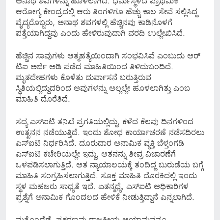
ಅನಾಥ ಶವಗಳನ್ನು ಹೂಳಲಾಗಿದೆ. ಧರ್ಮಸ್ಥಳದ ಪ್ರಾಥಮಿಕ
ಆರೋಗ್ಯ ಕೇಂದ್ರದಲ್ಲಿ ಆರು ತಿಂಗಳಿಗೂ ಹೆಚ್ಚು ಕಾಲ ಸೇವೆ ಸಲ್ಲಿಸಿದ್ದ
ವೈದ್ಯರೊಬ್ಬರು, ಅನಾಥ ಶವಗಳಲ್ಲಿ ಹೆಚ್ಚಿನವು ಕಾಡಿನೊಳಗೆ
ಪತ್ತೆಯಾಗಿದ್ದವು ಎಂದು ಹೇಳಿರುವುದಾಗಿ ವರದಿ ಉಲ್ಲೇಖಿಸಿದೆ.
ಹೆಚ್ಚಿನ ಸಾವುಗಳು ಆತ್ಮಹತ್ಯೆಯಿಂದಾಗಿ ಸಂಭವಿಸಿವೆ ಎಂಬುದು ಆರ್​
ಟಿಐ ಅರ್ಜಿ ಅಡಿ ಪಡೆದ ಮಾಹಿತಿಯಿಂದ ತಿಳಿದುಬಂದಿದೆ.
ಮೃತದೇಹಗಳು ಕೊಳೆತು ದುರ್ವಾಸನೆ ಬರುತ್ತಿರುವ
ಸ್ಥಿತಿಯಲ್ಲಿದ್ದುದರಿಂದ ಅವುಗಳನ್ನು ಅಲ್ಲಲ್ಲೇ ಹೂಳಲಾಗಿತ್ತು ಎಂಬ
ಮಾಹಿತಿ ದೊರೆತಿದೆ.
ಸದ್ಯ ಎಸ್​ಐಟಿ ತನಿಖೆ ಪ್ರಗತಿಯಲ್ಲಿದ್ದು, ಕಳೆದ ಕೆಲವು ದಿನಗಳಿಂದ
ಉತ್ಖನನ ನಡೆಯುತ್ತಿದೆ. ಇಂದು ಶೋಧ ಕಾರ್ಯಾಚರಣೆ ನಡೆಸದಿರಲು
ಎಸ್ಐಟಿ ನಿರ್ಧರಿಸಿದೆ. ದೂರುದಾರ ಅನಾಮಿಕ ವ್ಯಕ್ತಿ ಬೆಳ್ತಂಗಡಿ
ಎಸ್ಐಟಿ ಕಚೇರಿಯಲ್ಲೇ ಇದ್ದು, ಆತನನ್ನು ತೀವ್ರ ವಿಚಾರಣೆಗೆ
ಒಳಪಡಿಸಲಾಗುತ್ತಿದೆ. ಆತ ನ್ಯಾಯಾಲಯಕ್ಕೆ ತಂದಿದ್ದ ಬುರುಡೆಯ ಬಗ್ಗೆ
ಮಾಹಿತಿ ಸಂಗ್ರಹಿಸಲಾಗುತ್ತಿದೆ. ಸೂಕ್ತ ಮಾಹಿತಿ ದೊರಕಿದಲ್ಲಿ ಇಂದು
ಸ್ಥಳ ಮಹಜರು ಸಾಧ್ಯತೆ ಇದೆ. ಏತನ್ಮಧ್ಯೆ, ಎಸ್​​ಐಟಿ ಅಧಿಕಾರಿಗಳ
ಪ್ರಶ್ನೆಗೆ ಅನಾಮಿಕ ಗೊಂದಲದ ಹೇಳಿಕೆ ನೀಡುತ್ತಿದ್ದಾನೆ ಎನ್ನಲಾಗಿದೆ.
ಮತ್ತೊಂದೆಡೆ, ಪ್ರಕರಣವು ರಾಜಕೀಯ ಆಯಾಮವನ್ನೂ