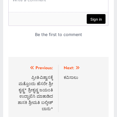
Post
Previous:
Next:
navigation
ಪ್ರೀತಿ-ವಿಶ್ವಾಸಕ್ಕೆ
ಕವಿಸಾಲು
ಮತ್ತೊಂದು ಹೆಸರೇ ಶ್ರೀ
ಕೃಷ್ಣ* ಶ್ರೀಕೃಷ್ಣ ಜಯಂತಿ
ಉದ್ಘಾಟಿಸಿ ಮಾತಾಡಿದ
ಶಾಸಕಿ ಶ್ರೀಮತಿ ಬಲ್ಕೀಶ್
ಬಾನು*