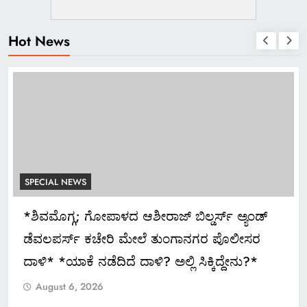
Hot News
S
SPECIAL NEWS
 ಗೋಪಾಳದ ಆಶೀರಾಜ್ ಬಿಲ್ಡರ್ಸ್ ಅ್ಯಂಡ್
ಅದ್ಧೂರಿ ಸ್ವಾಗ
 ಕಚೇರಿ ಮೇಲೆ ತುಂಗಾನಗರ ಪೊಲೀಸರ
August 6, 202
ನಡೆದಿದೆ ದಾಳಿ? ಅಲ್ಲಿ ಸಿಕ್ಕಿದ್ದೇನು?*
2026