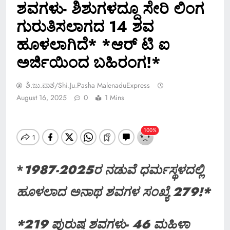
ಶವಗಳು- ಶಿಶುಗಳದ್ದೂ ಸೇರಿ ಲಿಂಗ
ಗುರುತಿಸಲಾಗದ 14 ಶವ
ಹೂಳಲಾಗಿದೆ* *ಆರ್ ಟಿ ಐ
ಅರ್ಜಿಯಿಂದ ಬಹಿರಂಗ!*
ಶಿ.ಜು.ಪಾಶ/Shi.ju.pasha MalenaduExpress
August 16, 2025
0
1 Mins
*
1987-2025ರ ನಡುವೆ ಧರ್ಮಸ್ಥಳದಲ್ಲಿ
ಹೂಳಲಾದ ಅನಾಥ ಶವಗಳ ಸಂಖ್ಯೆ 279!*
*219 ಪುರುಷ ಶವಗಳು- 46 ಮಹಿಳಾ