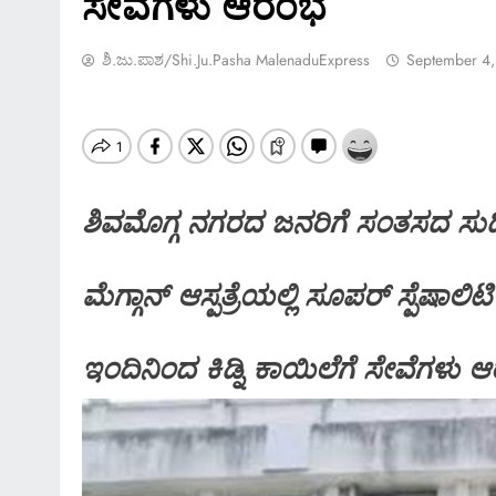
ಸೇವೆಗಳು ಆರಂಭ
ಶಿ.ಜು.ಪಾಶ/Shi.ju.pasha MalenaduExpress
September 4
ಶಿವಮೊಗ್ಗ ನಗರದ ಜನರಿಗೆ ಸಂತಸದ ಸುದ್ದ
ಮೆಗ್ಗಾನ್ ಆಸ್ಪತ್ರೆಯಲ್ಲಿ ಸೂಪರ್ ಸ್ಪೆಷಾಲಿ
ಇಂದಿನಿಂದ ಕಿಡ್ನಿ ಕಾಯಿಲೆಗೆ ಸೇವೆಗಳು 
SPECIAL NEWS
*ಶಿವಮೊಗ್ಗ ಸಿಮ್ಸ್ ವಿಶೇಷ ಸುದ್ದಿ…