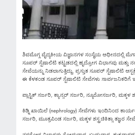
ಶಿವಮೊಗ್ಗ ವೈದ್ಯಕೀಯ ವಿಜ್ಞಾನಗಳ ಸಂಸ್ಥೆಯ ಅಧೀನದಲ್ಲಿ ಮೆಗ್ಗಾನ
ಸೂಪರ್ ಸ್ಪೆಷಾಲಿಟಿ ಕಟ್ಟಡದಲ್ಲಿ ಹೃದ್ರೋಗ ವಿಭಾಗವು ಮತ್ತು ನ
ಸೇವೆಯನ್ನು ನಿಡಲಾಗುತ್ತಿದ್ದು. ಪ್ರಸ್ತುತ ಸೂಪರ್ ಸ್ಪೆಷಾಲಿಟಿ ಆಸ್
ಈ ಕೆಳಕಂಡ ಸೂಪರ್ ಸ್ಪೆಷಾಲಿಟಿ ಸೇವೆಗಳು ಸಾರ್ವಜನಿಕರಿಗೆ ಇನ್
ಪ್ಲಾಸ್ಟಿಕ್ ಸರ್ಜರಿ, ಕ್ಯಾನ್ಸರ್ ಸರ್ಜರಿ, ನ್ಯೂರೋಸರ್ಜರಿ, ಮಕ್ಕಳ ಶಸ್ತ
ಕಿಡ್ನಿ ಖಾಯಿಲೆ (nephrology) ಸೇವೆಗಳು ಇಂದಿನಿಂದ ಕಾರ್ಯರಂಭಗೊಳ್
ಸರ್ಜರಿ, ಮೂತ್ರಪಿಂಡ ಸರ್ಜರಿ, ಮಕ್ಕಳ ಶಸ್ತ್ರಚಿಕಿತ್ಸಾ ತಜ್
ನರರೋಗ ವಿಭಾಗವು ಸೋಮವಾರ, ಬುದುವಾರ, ಶುಕ್ರವಾರದ