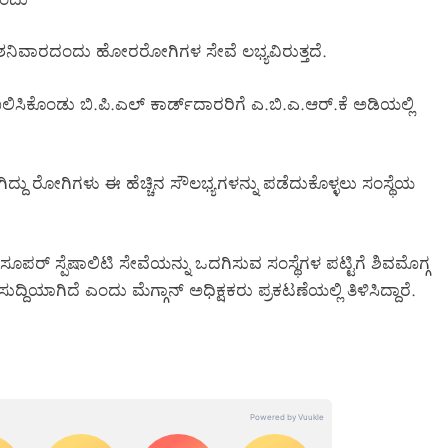
 ಶನಿವಾರದಂದು ಹೋರರೋಗಿಗಳ ಸೇವೆ ಲಭ್ಯವಿರುತ್ತದೆ.
 ದಾಖಲಿಸಿಕೊಂಡು ಬಿ.ಪಿ.ಎಲ್ ಕಾರ್ಡ್‌ದಾರರಿಗೆ ಎ.ಬಿ.ಎ.ಆರ್.ಕೆ ಅಡಿಯಲ್ಲಿ
ಾಗಿದ್ದು ರೋಗಿಗಳು ಈ ಹೆಚ್ಚಿನ ಸೌಲಭ್ಯಗಳನ್ನು ಪಡೆದುಕೊಳ್ಳಲು ಸಂಸ್ಥೆಯ
ೂಪರ್ ಸ್ಪೆಷಾಲಿಟಿ ಸೇವೆಯನ್ನು ಒದಗಿಸುವ ಸಂಸ್ಥೆಗಳ ಪಟ್ಟಿಗೆ ಶಿವಮೊಗ್ಗ
್ದಿಯಾಗಿದೆ ಎಂದು ಮೆಗ್ಗಾನ್ ಅಧಿಕ್ಷಕರು ಪ್ರಕಟಣೆಯಲ್ಲಿ ತಿಳಿಸಿದ್ದಾರೆ.