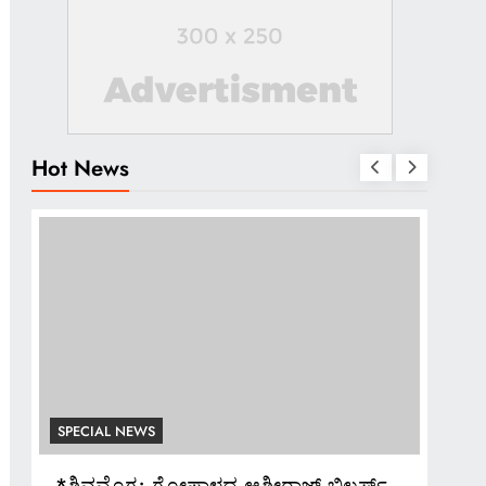
Hot News
SPECIAL NEWS
SPE
ಅದ್ಧೂರಿ ಸ್ವಾಗತ ಬೇಡ: ಸಚಿವ ಮಧು ಬಂಗಾರಪ್ಪ
*ಬ್ಯ