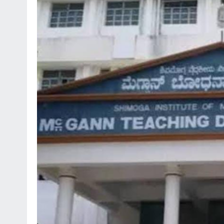
*ಡಾ.ಅಶ್ವಿನ್ ಹೆಬ್ಬಾರ್ ಅಮಾನತು
ಆದೇಶ ರದ್ದು* *ಲೈಂಗಿಕ ಕಿರುಕುಳ ಕ್
ಸೂಚನೆ ನೀಡಿದ ಹೈಕೋರ್ಟ್* *ಡಾ.
ಹೆಬ್ಬಾರ್ ಮತ್ತು ಡಾ.ವಿರುಪಾಕ್ಷಪ್ಪ
ಏನು?*
August 6, 2026