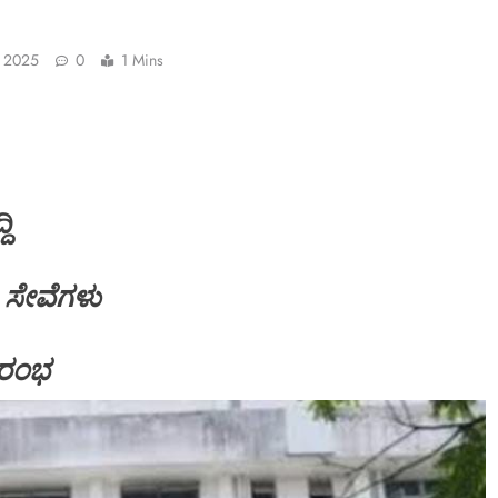
, 2025
0
1 Mins
ಿ
ಟಿ ಸೇವೆಗಳು
ಆರಂಭ
SPECIAL NEWS
*
*ಶಿವಮೊಗ್ಗ; ಗೋಪಾಳದ ಆಶೀರಾಜ್ ಬಿಲ್ಡರ್ಸ್