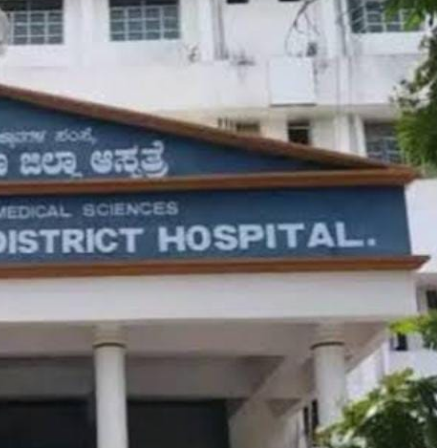
 ವಾಪಸ್
ಅ್ಯಂಡ್ ಡೆವಲಪರ್ಸ್ ಕಚೇರಿ ಮೇಲೆ ತುಂಗಾನಗ
ರಮಕ್ಕೆ
ಪೊಲೀಸರ ದಾಳಿ* *ಯಾಕೆ ನಡೆದಿದೆ ದಾಳಿ?
ಅಶ್ವಿನ್
ಅಲ್ಲಿ ಸಿಕ್ಕಿದ್ದೇನು?*
 ಮುಂದಿನ ಕಥೆ
August 6, 2026