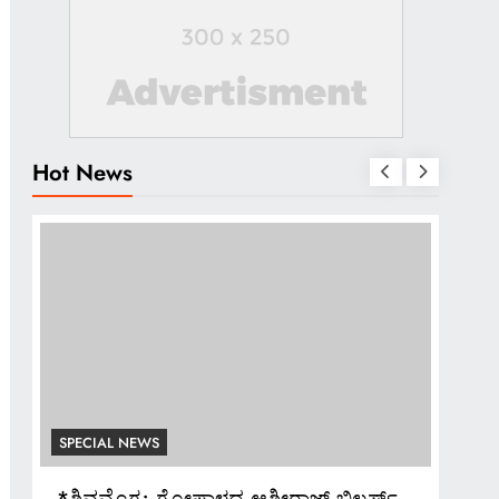
Hot News
SPECIAL NEWS
SPE
ಅದ್ಧೂರಿ ಸ್ವಾಗತ ಬೇಡ: ಸಚಿವ ಮಧು ಬಂಗಾರಪ್ಪ
*ಬ್ಯ