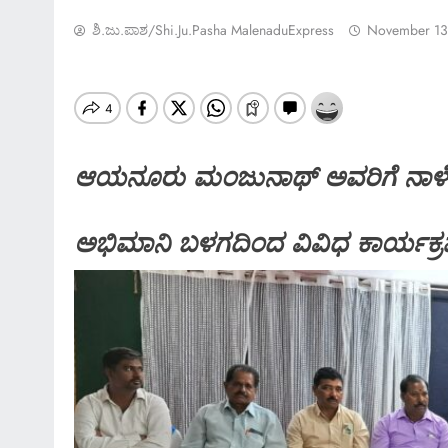
ಶಿ.ಜು.ಪಾಶ/Shi.ju.pasha MalenaduExpress
November 13
ಆಯನೂರು ಮಂಜುನಾಥ್‌ ಅವರಿಗೆ ನಾಳೆ ಹ
ಅಭಿಮಾನಿ ಬಳಗದಿಂದ ವಿವಿಧ ಕಾರ್ಯಕ್
SPECIAL NEWS
*ಶಿವಮೊಗ್ಗ ಸಿಮ್ಸ್ ವಿಶೇಷ ಸುದ್ದಿ…