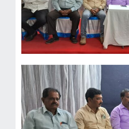
*ಡಾ.ಅಶ್ವಿನ್ ಹೆಬ್ಬಾರ್ ಅಮಾನತು
ಆದೇಶ ರದ್ದು* *ಲೈಂಗಿಕ ಕಿರುಕುಳ ಕ್
ಸೂಚನೆ ನೀಡಿದ ಹೈಕೋರ್ಟ್* *ಡಾ.
ಹೆಬ್ಬಾರ್ ಮತ್ತು ಡಾ.ವಿರುಪಾಕ್ಷಪ್ಪ
ಏನು?*
August 6, 2026