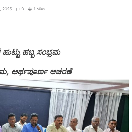
, 2025
0
1 Mins
ುಟ್ಟು ಹಬ್ಬ ಸಂಭ್ರಮ
ರಮ, ಅರ್ಥಪೂರ್ಣ ಆಚರಣೆ
SPECIAL NEWS
*
*ಶಿವಮೊಗ್ಗ; ಗೋಪಾಳದ ಆಶೀರಾಜ್ ಬಿಲ್ಡರ್ಸ್