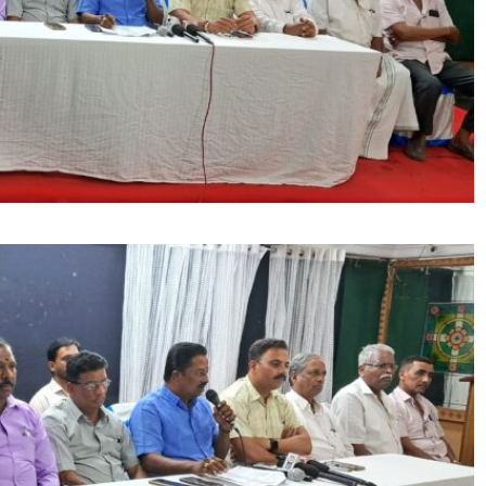
 ವಾಪಸ್
ಅ್ಯಂಡ್ ಡೆವಲಪರ್ಸ್ ಕಚೇರಿ ಮೇಲೆ ತುಂಗಾನಗ
ರಮಕ್ಕೆ
ಪೊಲೀಸರ ದಾಳಿ* *ಯಾಕೆ ನಡೆದಿದೆ ದಾಳಿ?
ಅಶ್ವಿನ್
ಅಲ್ಲಿ ಸಿಕ್ಕಿದ್ದೇನು?*
 ಮುಂದಿನ ಕಥೆ
August 6, 2026