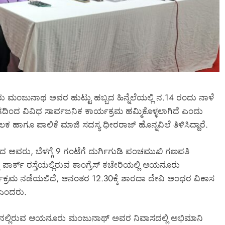
ು ಮಂಜುನಾಥ ಅವರ ಹುಟ್ಟು ಹಬ್ಬದ ಹಿನ್ನೆಲೆಯಲ್ಲಿ ನ.14 ರಂದು ನಾಳೆ
ದ ವಿವಿಧ ಸಾರ್ವಜನಿಕ ಕಾರ್ಯಕ್ರಮ ಹಮ್ಮಿಕೊಳ್ಳಲಾಗಿದೆ ಎಂದು
 ಪಾಲಿಕೆ ಮಾಜಿ ಸದಸ್ಯ ಧೀರರಾಜ್‌ ಹೊನ್ನವಿಲೆ ತಿಳಿಸಿದ್ದಾರೆ.
ಡಿದ ಅವರು, ಬೆಳಗ್ಗೆ 9 ಗಂಟೆಗೆ ದುರ್ಗಿಗುಡಿ ಪಂಚಮುಖಿ ಗಣಪತಿ
ಪಾರ್ಕ್‌ ರಸ್ತೆಯಲ್ಲಿರುವ ಕಾಂಗ್ರೆಸ್‌ ಕಚೇರಿಯಲ್ಲಿ ಆಯನೂರು
್ರಮ ನಡೆಯಲಿದೆ, ಆನಂತರ 12.30ಕ್ಕೆ ಶಾರದಾ ದೇವಿ ಅಂಧರ ವಿಕಾಸ
 ಎಂದರು.
್‌ ನಲ್ಲಿರುವ ಆಯನೂರು ಮಂಜುನಾಥ್‌ ಅವರ ನಿವಾಸದಲ್ಲಿ ಅಭಿಮಾನಿ