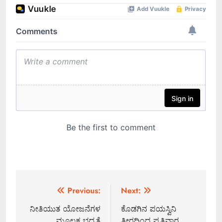
Post
Previous:
Next:
navigation
ನೀತಿಯುತ ಯೋಜನೆಗಳ
ಕೊಡಗಿನ ಪಯಸ್ವಿನಿ
ಮೂಲಕ ಭದ್ರತೆ
ತೀರದಿಂದ ಪ್ರತಿವಾರ