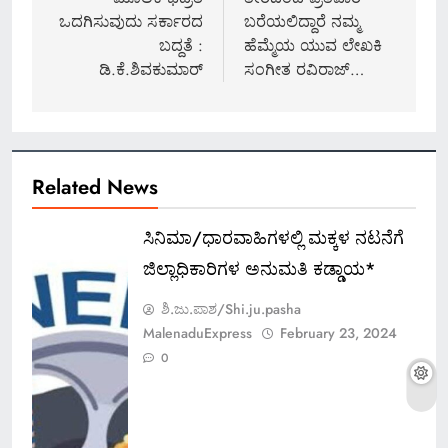
ಒದಗಿಸುವುದು ಸರ್ಕಾರದ
ಬರೆಯಲಿದ್ದಾರೆ ನಮ್ಮ
ಬದ್ದತೆ :
ಹೆಮ್ಮೆಯ ಯುವ ಲೇಖಕಿ
ಡಿ.ಕೆ.ಶಿವಕುಮಾರ್
ಸಂಗೀತ ರವಿರಾಜ್…
Related News
ಸಿನಿಮಾ/ಧಾರವಾಹಿಗಳಲ್ಲಿ ಮಕ್ಕಳ ನಟನೆಗೆ
ಜಿಲ್ಲಾಧಿಕಾರಿಗಳ ಅನುಮತಿ ಕಡ್ಡಾಯ*
ಶಿ.ಜು.ಪಾಶ/Shi.ju.pasha
MalenaduExpress
February 23, 2024
0