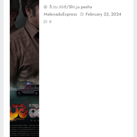
ಶಿ.ಜು.ಪಾಶ/Shi.ju.pasha
MalenaduExpress
February 23, 2024
0