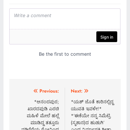
Post
Previous:
Next:
navigation
*ಆನಂದಪುರ;
*ಯಶ್ ಜೊತೆ ಕಾರಿನಲ್ಲಿದ್ದ
ಖಾರದಪುಡಿ ಎರಚಿ
ಯುವತಿ ಇವಳೇ!*
ಮಹಿಳೆ ಮೇಲೆ ಹಲ್ಲೆ
*‘ಈಕೆಯೇ ನನ್ನ ಸಿಮೆಟ್ರಿ
ಮಾಡಿದ್ದ ತತ್ತೂರು
(ಸ್ಮಶಾನ)ದ ಹುಡುಗಿ’
ವಡ್ಡಿಗೆರೆಯ ಗೋವಿಂದ
ಎಂದ ನಿರ್ಮಾಪಕಿ ಗೀತಾ