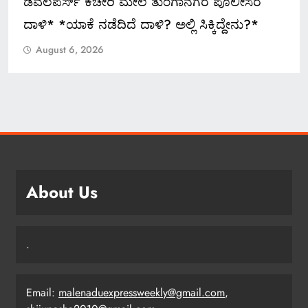
ಡೆವಲಪರ್ಸ್ ಕಚೇರಿ ಮೇಲೆ ತುಂಗಾನಗರ ಪೊಲೀಸರ
ದಾಳಿ* *ಯಾಕೆ ನಡೆದಿದೆ ದಾಳಿ? ಅಲ್ಲಿ ಸಿಕ್ಕಿದ್ದೇನು?*
August 6, 2026
About Us
.
Email:
malenaduexpressweekly@gmail.com
,