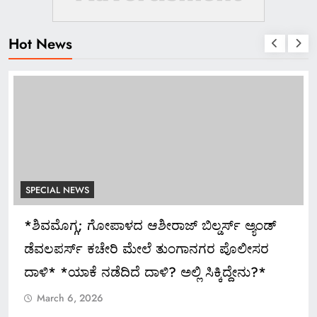
Hot News
SPECIAL NEWS
*ಶಿವಮೊಗ್ಗ; ಗೋಪಾಳದ ಆಶೀರಾಜ್ ಬಿಲ್ಡರ್ಸ್ ಅ್ಯಂಡ್
ಡೆವಲಪರ್ಸ್ ಕಚೇರಿ ಮೇಲೆ ತುಂಗಾನಗರ ಪೊಲೀಸರ
ದಾಳಿ* *ಯಾಕೆ ನಡೆದಿದೆ ದಾಳಿ? ಅಲ್ಲಿ ಸಿಕ್ಕಿದ್ದೇನು?*
March 6, 2026