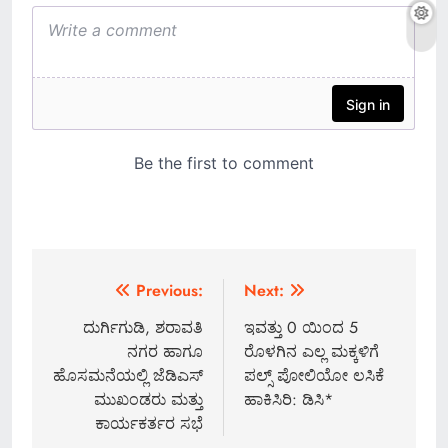
Post
Previous:
Next:
navigation
ದುರ್ಗಿಗುಡಿ, ಶರಾವತಿ
ಇವತ್ತು 0 ಯಿಂದ 5
ನಗರ ಹಾಗೂ
ರೊಳಗಿನ ಎಲ್ಲ ಮಕ್ಕಳಿಗೆ
ಹೊಸಮನೆಯಲ್ಲಿ ಜೆಡಿಎಸ್
ಪಲ್ಸ್ ಪೋಲಿಯೋ ಲಸಿಕೆ
ಮುಖಂಡರು ಮತ್ತು
ಹಾಕಿಸಿರಿ: ಡಿಸಿ*
ಕಾರ್ಯಕರ್ತರ ಸಭೆ