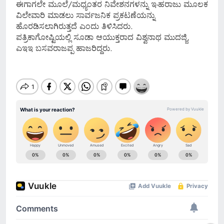
ಈಗಾಗಲೇ ಮೂಲೆ/ಮಧ್ಯಂತರ ನಿವೇಶನಗಳನ್ನು ಇ-ಹರಾಜು ಮೂಲಕ
ವಿಲೇವಾರಿ ಮಾಡಲು ಸಾರ್ವಜನಿಕ ಪ್ರಕಟಣೆಯನ್ನು
ಹೊರಡಿಸಲಾಗಿರುತ್ತದೆ ಎಂದು ತಿಳಿಸಿದರು.
ಪತ್ರಿಕಾಗೋಷ್ಟಿಯಲ್ಲಿ ಸೂಡಾ ಆಯುಕ್ತರಾದ ವಿಶ್ವನಾಥ ಮುದಜ್ಜಿ,
ಎಇಇ ಬಸವರಾಜಪ್ಪ ಹಾಜರಿದ್ದರು.