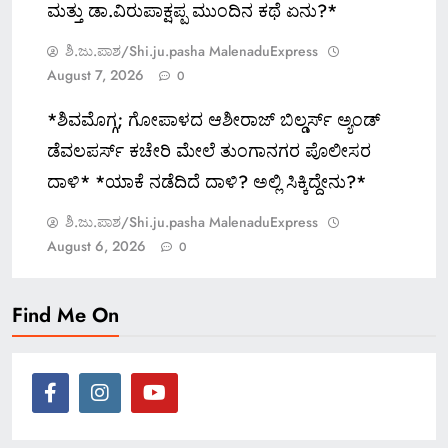
ಮತ್ತು ಡಾ.ವಿರುಪಾಕ್ಷಪ್ಪ ಮುಂದಿನ ಕಥೆ ಏನು?*
ಶಿ.ಜು.ಪಾಶ/Shi.ju.pasha MalenaduExpress
August 7, 2026
0
*ಶಿವಮೊಗ್ಗ; ಗೋಪಾಳದ ಆಶೀರಾಜ್ ಬಿಲ್ಡರ್ಸ್ ಅ್ಯಂಡ್
ಡೆವಲಪರ್ಸ್ ಕಚೇರಿ ಮೇಲೆ ತುಂಗಾನಗರ ಪೊಲೀಸರ
ದಾಳಿ* *ಯಾಕೆ ನಡೆದಿದೆ ದಾಳಿ? ಅಲ್ಲಿ ಸಿಕ್ಕಿದ್ದೇನು?*
ಶಿ.ಜು.ಪಾಶ/Shi.ju.pasha MalenaduExpress
August 6, 2026
0
Find Me On