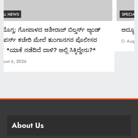
SPECIAL NEWS
ಅದ್ಧೂರಿ ಸ್ವಾಗತ ಬೇಡ: ಸಚಿವ ಮಧು ಬಂಗಾರಪ್ಪ ಸೂಚನೆ
August 6, 2026
About Us