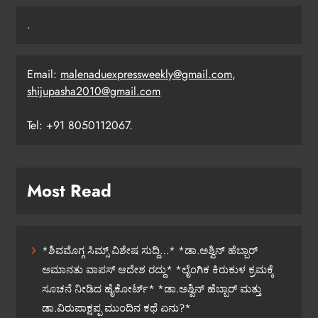
.
Email:
malenaduexpressweekly@gmail.com
,
shijupasha2010@gmail.com
Tel: +91 8050112067.
Most Read
*ಶಿವಮೊಗ್ಗ ಸಿಮ್ಸ್ ವಿಶೇಷ ಸುದ್ದಿ…* *ಡಾ.ಅಶ್ವಿನ್ ಹೆಬ್ಬಾರ್
ಅಮಾನತು ವಾಪಸ್ ಆದೇಶ ರದ್ದು* *ಲೈಂಗಿಕ ಕಿರುಕುಳ ಕ್ರಮಕ್ಕೆ
ಸೂಚನೆ ನೀಡಿದ ಹೈಕೋರ್ಟ್* *ಡಾ.ಅಶ್ವಿನ್ ಹೆಬ್ಬಾರ್ ಮತ್ತು
ಡಾ.ವಿರುಪಾಕ್ಷಪ್ಪ ಮುಂದಿನ ಕಥೆ ಏನು?*