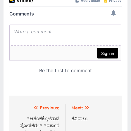
Post
Previous:
Next:
navigation
*ಆತಂಕಕ್ಕೊಳಗಾದ
ಕವಿಸಾಲು
ಪೋಷಕರು!* *ಸರ್ಕಾರ