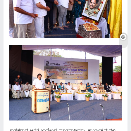
ಶಾಸಕರಾದ ಆರಗ ಜ್ಞಾನೇಂದ್ರ ಮಾತನಾಡಿದರು. ಕಾರ್ಯಕ್ರಮದಲ್ಲಿ