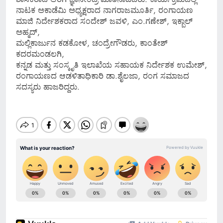
ನಾಟಕ ಅಕಾಡೆಮಿ ಅಧ್ಯಕ್ಷರಾದ ನಾಗರಾಜಮೂರ್ತಿ, ರಂಗಾಯಣ
ಮಾಜಿ ನಿರ್ದೇಶಕರಾದ ಸಂದೇಶ್ ಜವಳಿ, ಎಂ.ಗಣೇಶ್, ಇಕ್ಬಾಲ್
ಅಹ್ಮದ್,
ಮಲ್ಲಿಕಾರ್ಜುನ ಕಡಕೋಳ, ಚಂದ್ರೇಗೌಡರು, ಕಾಂತೇಶ್
ಕದರಮಂಡಲಗಿ,
ಕನ್ನಡ ಮತ್ತು ಸಂಸ್ಕೃತಿ ಇಲಾಖೆಯ ಸಹಾಯಕ ನಿರ್ದೇಶಕ ಉಮೇಶ್,
ರಂಗಾಯಣದ ಆಡಳಿತಾಧಿಕಾರಿ ಡಾ.ಶೈಲಜಾ, ರಂಗ ಸಮಾಜದ
ಸದಸ್ಯರು ಹಾಜರಿದ್ದರು.