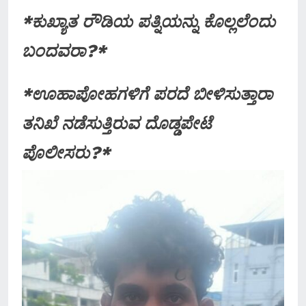
*ಕುಖ್ಯಾತ ರೌಡಿಯ ಪತ್ನಿಯನ್ನು ಕೊಲ್ಲಲೆಂದು
ಬಂದವರಾ?*
*ಊಹಾಪೋಹಗಳಿಗೆ ಪರದೆ ಬೀಳಿಸುತ್ತಾರಾ
ತನಿಖೆ ನಡೆಸುತ್ತಿರುವ ದೊಡ್ಡಪೇಟೆ
ಪೊಲೀಸರು?*