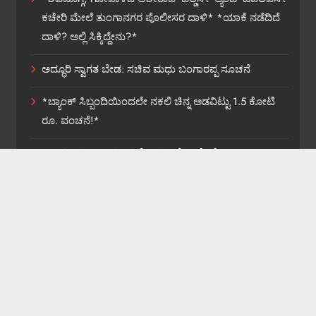
ಕಚೇರಿ ಮೇಲೆ ತುಂಗಾನಗರ ಪೊಲೀಸರ ದಾಳಿ* *ಯಾಕೆ ನಡೆದಿದೆ
ದಾಳಿ? ಅಲ್ಲಿ ಸಿಕ್ಕಿದ್ದೇನು?*
ಅದ್ಧೂರಿ ಸ್ವಾಗತ ಬೇಡ: ಸಚಿವ ಮಧು ಬಂಗಾರಪ್ಪ ಸೂಚನೆ
*ಬ್ಯಾಂಕ್ ಸಿಬ್ಬಂದಿಯಿಂದಲೇ ನಕಲಿ ಚಿನ್ನ ಅಡವಿಟ್ಟು 1.5 ಕೋಟಿ
ರೂ. ವಂಚನೆ!*
*ಡಾಕ್ಟರ್ ಸರ್ಜಿ ಆತ್ಮವಿಮರ್ಶೆ ಮಾಡಿಕೊಳ್ಳಲಿ: ವೈ.ಎಚ್.ಎನ್.*
News Website Developed By WebOnline Technologies
2026. Powered By
.
BlazeThemes