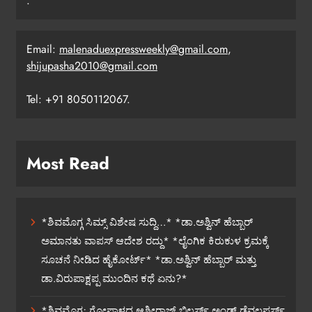
.
Email:
malenaduexpressweekly@gmail.com
,
shijupasha2010@gmail.com
Tel: +91 8050112067.
Most Read
*ಶಿವಮೊಗ್ಗ ಸಿಮ್ಸ್ ವಿಶೇಷ ಸುದ್ದಿ…* *ಡಾ.ಅಶ್ವಿನ್ ಹೆಬ್ಬಾರ್
ಅಮಾನತು ವಾಪಸ್ ಆದೇಶ ರದ್ದು* *ಲೈಂಗಿಕ ಕಿರುಕುಳ ಕ್ರಮಕ್ಕೆ
ಸೂಚನೆ ನೀಡಿದ ಹೈಕೋರ್ಟ್* *ಡಾ.ಅಶ್ವಿನ್ ಹೆಬ್ಬಾರ್ ಮತ್ತು
ಡಾ.ವಿರುಪಾಕ್ಷಪ್ಪ ಮುಂದಿನ ಕಥೆ ಏನು?*
*ಶಿವಮೊಗ್ಗ; ಗೋಪಾಳದ ಆಶೀರಾಜ್ ಬಿಲ್ಡರ್ಸ್ ಅ್ಯಂಡ್ ಡೆವಲಪರ್ಸ್