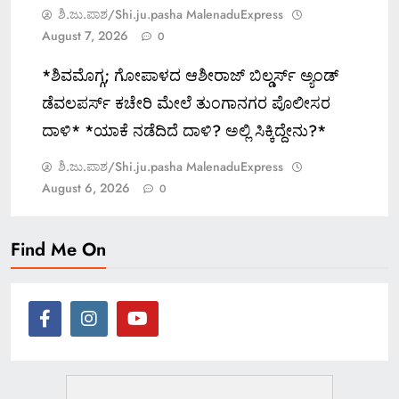
ಶಿ.ಜು.ಪಾಶ/Shi.ju.pasha MalenaduExpress
August 7, 2026
0
*ಶಿವಮೊಗ್ಗ; ಗೋಪಾಳದ ಆಶೀರಾಜ್ ಬಿಲ್ಡರ್ಸ್ ಅ್ಯಂಡ್
ಡೆವಲಪರ್ಸ್ ಕಚೇರಿ ಮೇಲೆ ತುಂಗಾನಗರ ಪೊಲೀಸರ
ದಾಳಿ* *ಯಾಕೆ ನಡೆದಿದೆ ದಾಳಿ? ಅಲ್ಲಿ ಸಿಕ್ಕಿದ್ದೇನು?*
ಶಿ.ಜು.ಪಾಶ/Shi.ju.pasha MalenaduExpress
August 6, 2026
0
Find Me On