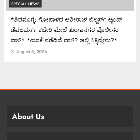
SPECIAL NEWS
ಅದ್ಧೂರಿ ಸ್ವಾಗತ ಬೇಡ: ಸಚಿವ ಮಧು ಬಂಗಾರಪ್ಪ ಸೂಚನೆ
August 6, 2026
About Us