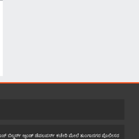
್ ಬಿಲ್ಡರ್ಸ್ ಅ್ಯಂಡ್ ಡೆವಲಪರ್ಸ್ ಕಚೇರಿ ಮೇಲೆ ತುಂಗಾನಗರ ಪೊಲೀಸರ