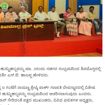
ಮೇಲೆ ತುಂಗಾನಗರ
ಸೂಚನೆ
ಿದೆ ದಾಳಿ?
August 6, 2026
 ಹುಟ್ಟುಹಬ್ಬವನ್ನು ಮಾ. ೨ರಂದು ಸಡಗರ ಸಂಭ್ರಮದಿಂದ ಶಿವಮೊಗ್ಗದಲ್ಲಿ
ರ್ಶಿ ಎಸ್.ಟಿ. ಹಾಲಪ್ಪ ಹೇಳಿದರು.
೮ ಗಂಟೆಗೆ ರಾಮಣ್ಣ ಶ್ರೇಷ್ಠಿ ಪಾರ್ಕ್ ಗಣಪತಿ ದೇವಸ್ಥಾನದಲ್ಲಿ ವಿಶೇಷ
ಅವರ ಹುಟ್ಟುಹಬ್ಬವನ್ನು ಸಂಭ್ರಮದಿಂದ ಆಚರಿಸಲಾಗುವುದು ಎಂದರು.
ನ್ನಕುಮಾರ್ ಸೇರಿದಂತೆ ಪಕ್ಷದ ಮುಖಂಡರು, ವಿವಿಧ ಘಟಕಗಳ ಅಧ್ಯಕ್ಷರು,