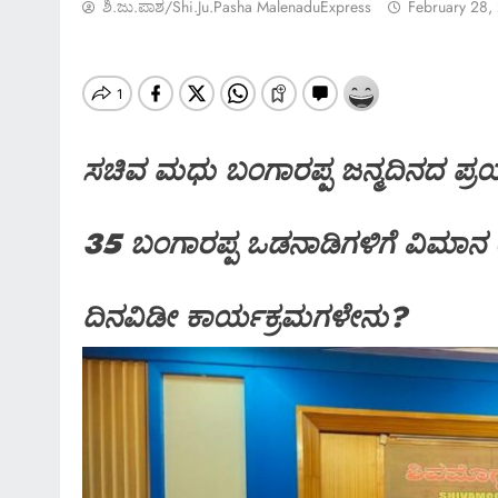
ಶಿ.ಜು.ಪಾಶ/Shi.ju.pasha MalenaduExpress
February 28,
ಸಚಿವ ಮಧು ಬಂಗಾರಪ್ಪ ಜನ್ಮದಿನದ ಪ್ರಯ
35 ಬಂಗಾರಪ್ಪ ಒಡನಾಡಿಗಳಿಗೆ ವಿಮಾನ ಯಾ
ದಿನವಿಡೀ ಕಾರ್ಯಕ್ರಮಗಳೇನು?
SPECIAL NEWS
*ಶಿವಮೊಗ್ಗ; ಗೋಪಾಳದ ಆಶೀರಾ