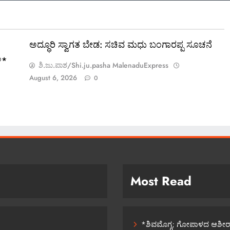
ಅದ್ಧೂರಿ ಸ್ವಾಗತ ಬೇಡ: ಸಚಿವ ಮಧು ಬಂಗಾರಪ್ಪ ಸೂಚನೆ
ಿ*
ಶಿ.ಜು.ಪಾಶ/Shi.ju.pasha MalenaduExpress
August 6, 2026
0
Most Read
*ಶಿವಮೊಗ್ಗ; ಗೋಪಾಳದ ಆಶೀರಾಜ