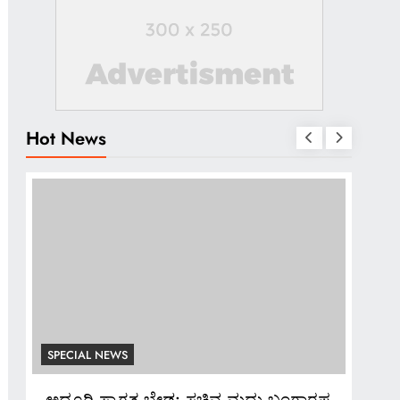
Hot News
SPECIAL NEWS
S
ರಪ್ಪ
*ಬ್ಯಾಂಕ್ ಸಿಬ್ಬಂದಿಯಿಂದಲೇ ನಕಲಿ ಚಿನ್ನ
*