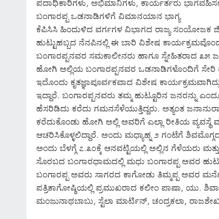
ಪದಾಧಿಕಾರಿಗಳು, ಅಭಿಮಾನಿಗಳು, ಕಾರ್ಯರ್ತರು ಭಾಗವಹಿಸಲಿ
ಬಂಗಾರಪ್ಪ ಒಡನಾಡಿಗಳಿಗೆ ವಿಮಾನಯಾನ ಭಾಗ್ಯ
ಕೆಪಿಸಿಸಿ ಹಿಂದುಳಿದ ವರ್ಗಗಳ ವಿಭಾಗದ ರಾಜ್ಯ ಸಂಯೋಜಕ
ಹುಟ್ಟುಹಬ್ಬದ ನೆನಪಿನಲ್ಲಿ ಈ ಬಾರಿ ವಿಶೇಷ ಕಾರ್ಯಕ್ರಮವೊಂದನ್ನ
ಬಂಗಾರಪ್ಪನವರ ಸಮಕಾಲೀನರು ಹಾಗೂ ಸ್ನೇಹಿತರಾದ ೩೫ ಜನರನ
ಹೋಗಿ ಅಲ್ಲಿಯ ಬಂಗಾರಪ್ಪನವರ ಒಡನಾಡಿಗಳೊಂದಿಗೆ ಸೇರಿ ಹು
ಇದೊಂದು ಕೃತಜ್ಞಾಪೂರ್ವಕವಾದ ವಿಶೇಷ ಕಾರ್ಯಕ್ರಮವಾಗಿದ್
ಇದ್ದಾರೆ. ಬಂಗಾರಪ್ಪನವರು ತಮ್ಮ ಹುಟ್ಟೂರಿನ ಜನರನ್ನು ಎಂದೂ
ಹೆಸರಿಡಿದು ಕರೆದು ಗಮನಸೆಳೆಯುತ್ತಿದ್ದರು. ಅತ್ಯಂತ ಜನಾ
ಕರೆದುಕೊಂಡು ಹೋಗಿ ಅಲ್ಲಿ ಅವರಿಗೆ ಎಲ್ಲಾ ರೀತಿಯ ವ್ಯವಸ್ಥ
ಆಚರಿಸಿಕೊಳ್ಳಲಿದ್ದಾರೆ. ಅಂದು ಮಧ್ಯಾಹ್ನ ೨ ಗಂಟೆಗೆ ಶಿವಮೊಗ್
ಅಂದು ಬೆಳಗ್ಗೆ ೭.೩೦ಕ್ಕೆ ಆನವಟ್ಟಿಯಲ್ಲಿ ಅಲ್ಲಿನ ಗೆಳೆಯರು ಮ
ಸೊರಬದ ಬಂಗಾರಧಾಮದಲ್ಲಿ ಮಧು ಬಂಗಾರಪ್ಪ ಅವರ ಹುಟ್ಟುಹಬ್
ಬಂಗಾರಪ್ಪ ಅವರು ಸಾಗರದ ಕಾಗೋಡು ತಿಮ್ಮಪ್ಪ ಅವರ ಮನೆಗ
ಪತ್ರಿಕಾಗೋಷ್ಠಿಯಲ್ಲಿ ಪ್ರಮುಖರಾದ ಕಲೀಂ ಪಾಷಾ, ಯು. ಶಿವ
ಮಂಜುನಾಥಬಾಬು, ಸ್ಟೆಲಾ ಮಾರ್ಟಿನ್, ಚಂದ್ರಕಲಾ, ರಾಜಶೇಖರ್