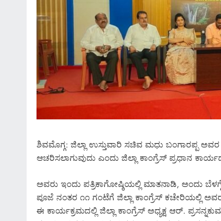
ಅ್ಯಂಡ್ ಡೆವಲಪರ್ಸ್ ಕಚೇರಿ 
ಪೊಲೀಸರ ದಾಳಿ* *ಯಾಕೆ ನಡೆದ
ಅಲ್ಲಿ ಸಿಕ್ಕಿದ್ದೇನು?*
August 6, 2026
ಶಿವಮೊಗ್ಗ: ಜಿಲ್ಲಾ ಉಸ್ತುವಾರಿ ಸಚಿವ ಮಧು ಬಂಗಾರಪ್ಪ ಅವರ
ಆಚರಿಸಲಾಗುವುದು ಎಂದು ಜಿಲ್ಲಾ ಕಾಂಗ್ರೆಸ್ ಪ್ರಧಾನ ಕಾರ್ಯದ
ಅವರು ಇಂದು ಪತ್ರಿಕಾಗೋಷ್ಠಿಯಲ್ಲಿ ಮಾತನಾಡಿ, ಅಂದು ಬೆಳಗ್ಗೆ 
ಪೂಜೆ ನಂತರ ೧೧ ಗಂಟೆಗೆ ಜಿಲ್ಲಾ ಕಾಂಗ್ರೆಸ್ ಕಚೇರಿಯಲ್ಲಿ 
ಈ ಕಾರ್ಯಕ್ರಮದಲ್ಲಿ ಜಿಲ್ಲಾ ಕಾಂಗ್ರೆಸ್ ಅಧ್ಯಕ್ಷ ಆರ್. ಪ್ರಸ