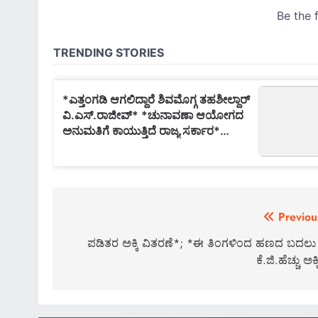
Post
Previou
navigation
ಪಡಿತರ ಅಕ್ಕಿ ವಿತರಣೆ*; *ಈ ತಿಂಗಳಿಂದ ಹಣದ ಬದಲು
ಕೆ.ಜಿ.ಹೆಚ್ಚು ಅಕ್