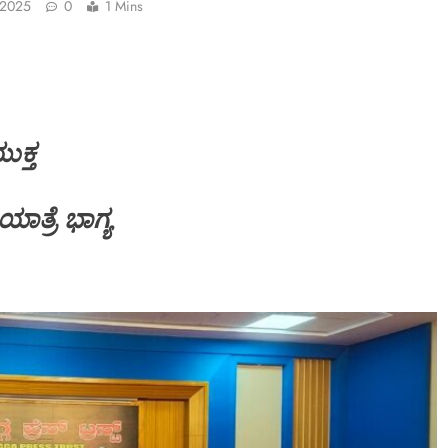
 2025
0
1 Mins
ುಕ್ತ
ತ್ರೆ ಭಾಗ್ಯ
SPECIAL NEWS
ಜ್ ಬಿಲ್ಡರ್ಸ್
ಅದ್ಧೂರಿ ಸ್ವಾಗತ ಬೇಡ: ಸಚಿವ ಮಧು ಬಂಗಾ