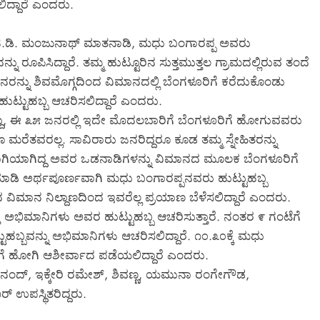
ದ್ದಾರೆ ಎಂದರು.
 ಜಿ.ಡಿ. ಮಂಜುನಾಥ್ ಮಾತನಾಡಿ, ಮಧು ಬಂಗಾರಪ್ಪ ಅವರು
ು ರೂಪಿಸಿದ್ದಾರೆ. ತಮ್ಮ ಹುಟ್ಟೂರಿನ ಸುತ್ತಮುತ್ತಲ ಗ್ರಾಮದಲ್ಲಿರುವ ತಂದೆ
್ನು ಶಿವಮೊಗ್ಗದಿಂದ ವಿಮಾನದಲ್ಲಿ ಬೆಂಗಳೂರಿಗೆ ಕರೆದುಕೊಂಡು
ಟ್ಟುಹಬ್ಬ ಆಚರಿಸಲಿದ್ದಾರೆ ಎಂದರು.
ದು, ಈ ೩೫ ಜನರಲ್ಲಿ ಇದೇ ಮೊದಲಬಾರಿಗೆ ಬೆಂಗಳೂರಿಗೆ ಹೋಗುವವರು
 ಮರೆತವರಲ್ಲ. ಸಾವಿರಾರು ಜನರಿದ್ದರೂ ಕೂಡ ತಮ್ಮ ಸ್ನೇಹಿತರನ್ನು
ನುರಾಗಿಯಾಗಿದ್ದ ಅವರ ಒಡನಾಡಿಗಳನ್ನು ವಿಮಾನದ ಮೂಲಕ ಬೆಂಗಳೂರಿಗೆ
ೆ ಮಾಡಿ ಅರ್ಥಪೂರ್ಣವಾಗಿ ಮಧು ಬಂಗಾರಪ್ಪನವರು ಹುಟ್ಟುಹಬ್ಬ
ಗದ ವಿಮಾನ ನಿಲ್ದಾಣದಿಂದ ಇವರೆಲ್ಲ ಪ್ರಯಾಣ ಬೆಳೆಸಲಿದ್ದಾರೆ ಎಂದರು.
ತ್ತು ಅಭಿಮಾನಿಗಳು ಅವರ ಹುಟ್ಟುಹಬ್ಬ ಆಚರಿಸುತ್ತಾರೆ. ನಂತರ ೯ ಗಂಟೆಗೆ
ಬವನ್ನು ಅಭಿಮಾನಿಗಳು ಆಚರಿಸಲಿದ್ದಾರೆ. ೧೦.೩೦ಕ್ಕೆ ಮಧು
ೆ ಹೋಗಿ ಆಶೀರ್ವಾದ ಪಡೆಯಲಿದ್ದಾರೆ ಎಂದರು.
ಾನಂದ್, ಇಕ್ಕೇರಿ ರಮೇಶ್, ಶಿವಣ್ಣ, ಯಮುನಾ ರಂಗೇಗೌಡ,
 ಉಪಸ್ಥಿತರಿದ್ದರು.