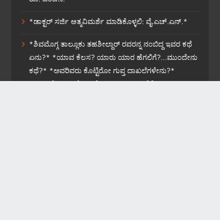
*ಡಾಕ್ಟರ್ ಸರ್ಜಿ ಆತ್ಮವಿಮರ್ಶೆ ಮಾಡಿಕೊಳ್ಳಲಿ: ವೈ.ಎಚ್.ಎನ್.*
*ಶಿವಮೊಗ್ಗ ತಾಲ್ಲೂಕು ತಹಶೀಲ್ದಾರ್ ರವರನ್ನ ನಂಬಿದ್ದ ಇವರ ಕಥೆ
ಏನು?* *ಯಾವ ಕೆಲಸ? ಯಾರು ಯಾರ ಹೆಗಲಿಗೆ?…ಮುಂದೇನು
ಕಥೆ?* *ಅವರಿವರು ಕೊಟ್ಟಿರೋ ಗುಪ್ತ ದಾಖಲೆಗಳೇನು?*
*ಸುಮ್ಮನೆ ಬಿಡುವರೇ ತಹಶೀಲ್ದಾರರ ವರ್ಗಾವಣೆಗೆ?*
News Website Developed By WebOnline Technologies
2026. Powered By
.
BlazeThemes
Privacy Policy