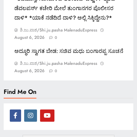
ಡೆವಲಪರ್ಸ್ ಕಚೇರಿ ಮೇಲೆ ತುಂಗಾನಗರ ಪೊಲೀಸರ
ದಾಳಿ* *ಯಾಕೆ ನಡೆದಿದೆ ದಾಳಿ? ಅಲ್ಲಿ ಸಿಕ್ಕಿದ್ದೇನು?*
ಶಿ.ಜು.ಪಾಶ/Shi.ju.pasha MalenaduExpress
August 6, 2026
0
ಅದ್ಧೂರಿ ಸ್ವಾಗತ ಬೇಡ: ಸಚಿವ ಮಧು ಬಂಗಾರಪ್ಪ ಸೂಚನೆ
ಶಿ.ಜು.ಪಾಶ/Shi.ju.pasha MalenaduExpress
August 6, 2026
0
Find Me On