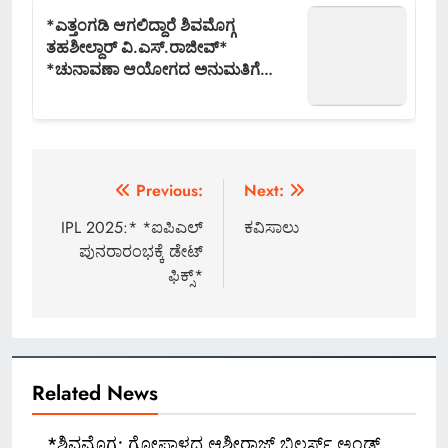
Post
Previous:
Next:
navigation
IPL 2025:* *ಐಪಿಎಲ್​​
ಕವಿಸಾಲು
ಪುನರಾರಂಭಕ್ಕೆ ಡೇಟ್
ಫಿಕ್ಸ್*
Related News
*ಶಿವಮೊಗ್ಗ; ಗೋಪಾಳದ ಆಶೀರಾಜ್ ಬಿಲ್ಡರ್ಸ್ ಅ್ಯಂಡ್