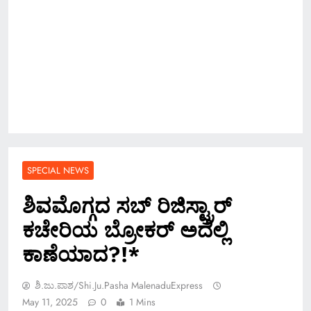
SPECIAL NEWS
ಶಿವಮೊಗ್ಗದ ಸಬ್ ರಿಜಿಸ್ಟ್ರಾರ್
ಕಚೇರಿಯ ಬ್ರೋಕರ್ ಅದೆಲ್ಲಿ
ಕಾಣೆಯಾದ?!*
ಶಿ.ಜು.ಪಾಶ/Shi.ju.pasha MalenaduExpress
May 11, 2025
0
1 Mins