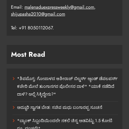
Email:
malenaduexpressweekly@gmail.com
,
shijupasha2010@gmail.com
Tel: +91 8050112067.
Most Read
*ಶಿವಮೊಗ್ಗ; ಗೋಪಾಳದ ಆಶೀರಾಜ್ ಬಿಲ್ಡರ್ಸ್ ಅ್ಯಂಡ್ ಡೆವಲಪರ್ಸ್
ಕಚೇರಿ ಮೇಲೆ ತುಂಗಾನಗರ ಪೊಲೀಸರ ದಾಳಿ* *ಯಾಕೆ ನಡೆದಿದೆ
ದಾಳಿ? ಅಲ್ಲಿ ಸಿಕ್ಕಿದ್ದೇನು?*
ಅದ್ಧೂರಿ ಸ್ವಾಗತ ಬೇಡ: ಸಚಿವ ಮಧು ಬಂಗಾರಪ್ಪ ಸೂಚನೆ
*ಬ್ಯಾಂಕ್ ಸಿಬ್ಬಂದಿಯಿಂದಲೇ ನಕಲಿ ಚಿನ್ನ ಅಡವಿಟ್ಟು 1.5 ಕೋಟಿ
ರೂ. ವಂಚನೆ!*