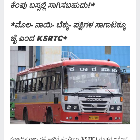
ಕೆಂಪು ಬಸ್ಸಲ್ಲಿ ಸಾಗಿಸಬಹುದು!*
*ಮೊಲ- ನಾಯಿ- ಬೆಕ್ಕು- ಪಕ್ಷಿಗಳ ಸಾಗಾಟಕ್ಕೂ
ಜೈ ಎಂದ KSRTC*
ಕರ್ನಾಟಕ ರಾಜ್ಯ ರಸ್ತೆ ಸಾರಿಗೆ ಸಂಸ್ಥೆಯು (KSRTC) ನೂತನ ಲಗೇಜ್