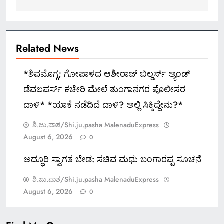
Related News
*ಶಿವಮೊಗ್ಗ; ಗೋಪಾಳದ ಆಶೀರಾಜ್ ಬಿಲ್ಡರ್ಸ್ ಅ್ಯಂಡ್
ಡೆವಲಪರ್ಸ್ ಕಚೇರಿ ಮೇಲೆ ತುಂಗಾನಗರ ಪೊಲೀಸರ
ದಾಳಿ* *ಯಾಕೆ ನಡೆದಿದೆ ದಾಳಿ? ಅಲ್ಲಿ ಸಿಕ್ಕಿದ್ದೇನು?*
ಶಿ.ಜು.ಪಾಶ/Shi.ju.pasha MalenaduExpress
August 6, 2026
0
ಅದ್ಧೂರಿ ಸ್ವಾಗತ ಬೇಡ: ಸಚಿವ ಮಧು ಬಂಗಾರಪ್ಪ ಸೂಚನೆ
ಶಿ.ಜು.ಪಾಶ/Shi.ju.pasha MalenaduExpress
August 6, 2026
0