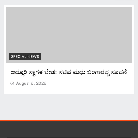
SPECIAL NEWS
SPE
ಅದ್ಧೂರಿ ಸ್ವಾಗತ ಬೇಡ: ಸಚಿವ ಮಧು ಬಂಗಾರಪ್ಪ ಸೂಚನೆ
*ಬ್
ಕೋಟ
August 6, 2026
A