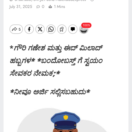
July 31, 2025
0
1 Mins
*
ಗೌರಿ ಗಣೇಶ ಮತ್ತು ಈದ್ ಮಿಲಾದ್
ಹಬ್ಬಗಳ* *ಬಂದೋಬಸ್ತ್ ಗೆ ಸ್ವಯಂ
ಸೇವಕರ ನೇಮಕ;*
*ನೀವೂ ಅರ್ಜಿ ಸಲ್ಲಿಸಬಹುದು*