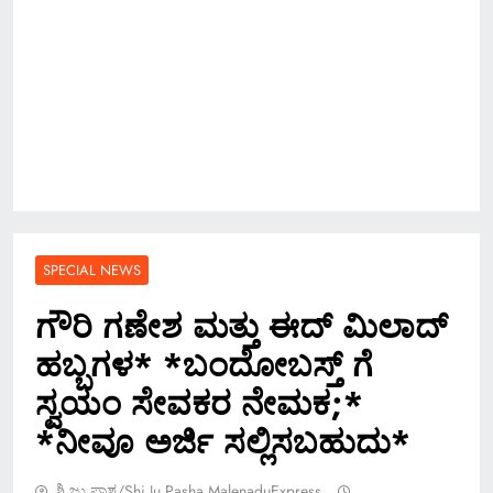
SPECIAL NEWS
ಗೌರಿ ಗಣೇಶ ಮತ್ತು ಈದ್ ಮಿಲಾದ್
ಹಬ್ಬಗಳ* *ಬಂದೋಬಸ್ತ್ ಗೆ
ಸ್ವಯಂ ಸೇವಕರ ನೇಮಕ;*
*ನೀವೂ ಅರ್ಜಿ ಸಲ್ಲಿಸಬಹುದು*
ಶಿ.ಜು.ಪಾಶ/Shi.ju.pasha MalenaduExpress