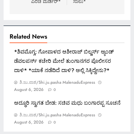
ಎರಚಿ ಮರ್ಡರ್​*
ಸಾಲು*
Related News
*ಶಿವಮೊಗ್ಗ; ಗೋಪಾಳದ ಆಶೀರಾಜ್ ಬಿಲ್ಡರ್ಸ್ ಅ್ಯಂಡ್
ಡೆವಲಪರ್ಸ್ ಕಚೇರಿ ಮೇಲೆ ತುಂಗಾನಗರ ಪೊಲೀಸರ
ದಾಳಿ* *ಯಾಕೆ ನಡೆದಿದೆ ದಾಳಿ? ಅಲ್ಲಿ ಸಿಕ್ಕಿದ್ದೇನು?*
ಶಿ.ಜು.ಪಾಶ/Shi.ju.pasha MalenaduExpress
August 6, 2026
0
ಅದ್ಧೂರಿ ಸ್ವಾಗತ ಬೇಡ: ಸಚಿವ ಮಧು ಬಂಗಾರಪ್ಪ ಸೂಚನೆ
ಶಿ.ಜು.ಪಾಶ/Shi.ju.pasha MalenaduExpress
August 6, 2026
0