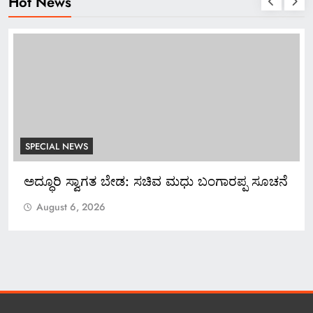
Hot News
SPECIAL NEWS
ಚನೆ
*ಬ್ಯಾಂಕ್ ಸಿಬ್ಬಂದಿಯಿಂದಲೇ ನಕಲಿ ಚಿನ್ನ ಅಡವಿಟ್ಟು 1.5
ಕೋಟಿ ರೂ. ವಂಚನೆ!*
August 6, 2026