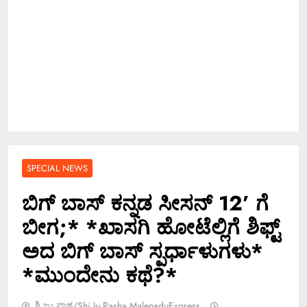
SPECIAL NEWS
ಬಿಗ್​ ಬಾಸ್​ ಕನ್ನಡ ಸೀಸನ್ 12’ ಗೆ
ಬೀಗ;* *ಖಾಸಗಿ ಹೋಟೆಲ್ಲಿಗೆ ಶಿಫ್ಟ್
ಅದ ಬಿಗ್ ಬಾಸ್ ಸ್ಪರ್ಧಾಳುಗಳು*
*ಮುಂದೇನು ಕಥೆ?*
ಶಿ.ಜು.ಪಾಶ/Shi.ju.pasha MalenaduExpress