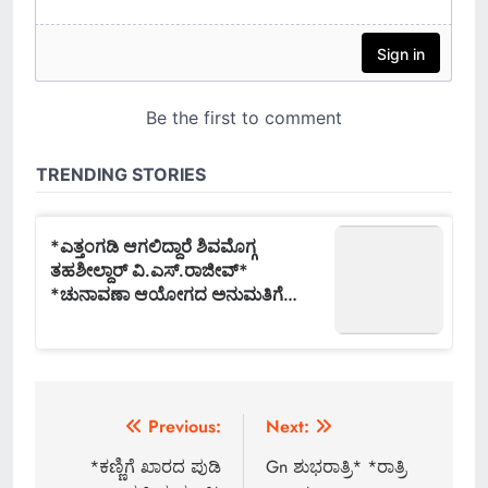
Post
Previous:
Next:
navigation
*ಕಣ್ಣಿಗೆ ಖಾರದ ಪುಡಿ
Gn ಶುಭರಾತ್ರಿ* *ರಾತ್ರಿ