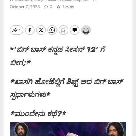
October 7, 2025
0
1 Mins
*‘
ಬಿಗ್​ ಬಾಸ್​ ಕನ್ನಡ ಸೀಸನ್ 12’ ಗೆ
ಬೀಗ;*
*ಖಾಸಗಿ ಹೋಟೆಲ್ಲಿಗೆ ಶಿಫ್ಟ್ ಅದ ಬಿಗ್ ಬಾಸ್
ಸ್ಪರ್ಧಾಳುಗಳು*
*ಮುಂದೇನು ಕಥೆ?*