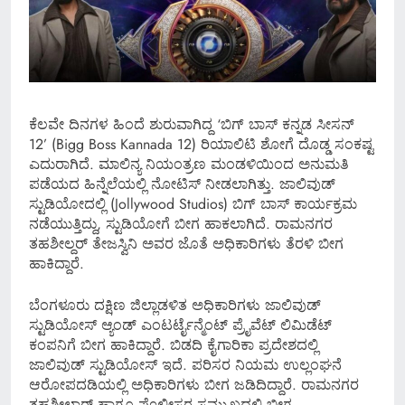
ಕೆಲವೇ ದಿನಗಳ ಹಿಂದೆ ಶುರುವಾಗಿದ್ದ ‘ಬಿಗ್ ಬಾಸ್ ಕನ್ನಡ ಸೀಸನ್
12’ (Bigg Boss Kannada 12) ರಿಯಾಲಿಟಿ ಶೋಗೆ ದೊಡ್ಡ ಸಂಕಷ್ಟ
ಎದುರಾಗಿದೆ. ಮಾಲಿನ್ಯ ನಿಯಂತ್ರಣ ಮಂಡಳಿಯಿಂದ ಅನುಮತಿ
ಪಡೆಯದ ಹಿನ್ನೆಲೆಯಲ್ಲಿ ನೋಟಿಸ್ ನೀಡಲಾಗಿತ್ತು. ಜಾಲಿವುಡ್
ಸ್ಟುಡಿಯೋದಲ್ಲಿ (Jollywood Studios) ಬಿಗ್ ಬಾಸ್ ಕಾರ್ಯಕ್ರಮ
ನಡೆಯುತ್ತಿದ್ದು, ಸ್ಟುಡಿಯೋಗೆ ಬೀಗ ಹಾಕಲಾಗಿದೆ. ರಾಮನಗರ
ತಹಶೀಲ್ದರ್ ತೇಜಸ್ವಿನಿ ಅವರ ಜೊತೆ ಅಧಿಕಾರಿಗಳು ತೆರಳಿ ಬೀಗ
ಹಾಕಿದ್ದಾರೆ.
ಬೆಂಗಳೂರು ದಕ್ಷಿಣ ಜಿಲ್ಲಾಡಳಿತ ಅಧಿಕಾರಿಗಳು ಜಾಲಿವುಡ್​​
ಸ್ಟುಡಿಯೋಸ್ ಆ್ಯಂಡ್ ಎಂಟರ್ಟೈನ್ಮೆಂಟ್ ಪ್ರೈವೆಟ್ ಲಿಮಿಡೆಟ್
ಕಂಪನಿಗೆ ಬೀಗ ಹಾಕಿದ್ದಾರೆ. ಬಿಡದಿ ಕೈಗಾರಿಕಾ ಪ್ರದೇಶದಲ್ಲಿ
ಜಾಲಿವುಡ್​ ಸ್ಟುಡಿಯೋಸ್​ ಇದೆ. ಪರಿಸರ ನಿಯಮ ಉಲ್ಲಂಘನೆ
ಆರೋಪದಡಿಯಲ್ಲಿ ಅಧಿಕಾರಿಗಳು ಬೀಗ ಜಡಿದಿದ್ದಾರೆ. ರಾಮನಗರ
ತಹಶೀಲ್ದಾರ್​ ಹಾಗೂ ಪೊಲೀಸರ ಸಮ್ಮುಖದಲ್ಲಿ ಬೀಗ