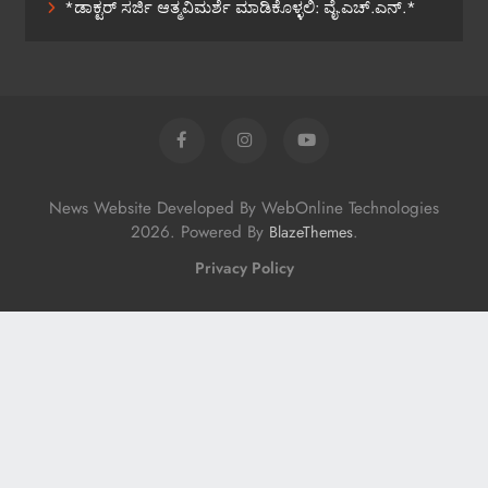
*ಡಾಕ್ಟರ್ ಸರ್ಜಿ ಆತ್ಮವಿಮರ್ಶೆ ಮಾಡಿಕೊಳ್ಳಲಿ: ವೈ.ಎಚ್.ಎನ್.*
News Website Developed By WebOnline Technologies
2026. Powered By
.
BlazeThemes
Privacy Policy