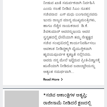
ನೀಡುವ ಖಾತೆ ಸಮರ್ಪಕವಾಗಿ ನಿರ್ವಹಿಸಿ
ಎಂದು ಸಲಹೆ ನೀಡಿದ ಸಿಎಂ ನೂತನ
ಸಚಿವರಾದ ಎಸ್ ಮಧು ಬಂಗಾರಪ್ಪನವರು
ಇಂದು ರಾಜ್ಯದ ಮಾನ್ಯ ಮುಖ್ಯಮಂತ್ರಿಗಳು,
ಹಾಗೂ ನೆಚ್ಚಿನ ನಾಯಕರಾದ ಡಿ.ಕೆ.
ಶಿವಕುಮಾರ್‌ ಅವರನ್ನುಇಂದು ಅವರ
ಸ್ವಗೃಹದಲ್ಲಿ ಭೇಟಿಯಾಗಿ ತಮ್ಮ ನೇತೃತ್ವದ
ಸಚಿವ ಸಂಪುಟದಲ್ಲಿ ಕಾರ್ಯನಿವರ್ಹಿಸಲು
ಅವಕಾಶ ನೀಡಿದ್ದಕ್ಕಾಗಿ ವೈಯುಕ್ತಿಕವಾಗಿ
ಹೃದಯಪೂರ್ವಕ ಕೃತಜ್ಞತೆ ಸಲ್ಲಿಸಿದರು.
ಅವರು ನನ್ನ ಮೇಲೆ ಇಟ್ಟಿರುವ ಪ್ರೀತಿ-ವಿಶ್ವಾಸಕ್ಕೆ
ಋಣಿಯಾಗಿ ನೀಡಿರುವ ಜವಾಬ್ದಾರಿಯನ್ನು
ಅತ್ಯಂತ ಸಮರ್ಥವಾಗಿ…
Read More
*ಸಚಿವ ಆಕಾಂಕ್ಷಿಗಳ ಅತೃಪ್ತಿ;
ರಾಜೀನಾಮೆ ನೀಡಿದರೆ ಕ್ಷಣದಲ್ಲಿ