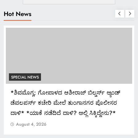
Hot News
SPECIAL NEWS
ಅದ್ಧೂರಿ ಸ್ವಾಗತ ಬೇಡ: ಸಚಿವ ಮಧು ಬಂಗಾರಪ್ಪ ಸೂಚನೆ
August 4, 2026