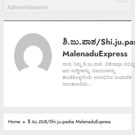
ಶಿ.ಜು.ಪಾಶ/Shi.ju.pa
MalenaduExpress
ನಾನು ನಿಮ್ಮ ಶಿ.ಜು.ಪಾಶ. ವಿಶೇಷವೂ ವಿಭಿನ್
ಆದ ಸುದ್ದಿಗಳನ್ನು, ವಿಷಯಗಳನ್ನು
ಹಂಚಿಕೊಳ್ಳಲೆಂದೇ ಆರಂಭಿಸಿದ ಸಾಮಾಜಿಕ
ಜಾಲತಾಣವಿದು...
Home
ಶಿ.ಜು.ಪಾಶ/Shi.ju.pasha MalenaduExpress