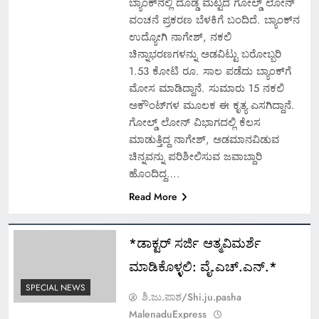
ಬ್ಯಾಂಕ್‌ನಲ್ಲಿ ದೊಡ್ಡ ಮಟ್ಟದ ಗೋಲ್ಡ್ ಲೋನ್
ವಂಚನೆ ಪ್ರಕರಣ ಬೆಳಕಿಗೆ ಬಂದಿದೆ. ಬ್ಯಾಂಕ್‌ನ
ಉದ್ಯೋಗಿ ನಾಗೇಶ್, ನಕಲಿ
ಚಿನ್ನಾಭರಣಗಳನ್ನು ಅಡವಿಟ್ಟು ಬರೋಬ್ಬರಿ
1.53 ಕೋಟಿ ರೂ. ಸಾಲ ಪಡೆದು ಬ್ಯಾಂಕ್‌ಗೆ
ಮೋಸ ಮಾಡಿದ್ದಾನೆ. ಸುಮಾರು 15 ನಕಲಿ
ಅಕೌಂಟ್‌ಗಳ ಮೂಲಕ ಈ ಕೃತ್ಯ ಎಸಗಿದ್ದಾನೆ.
ಗೋಲ್ಡ್ ಲೋನ್ ವಿಭಾಗದಲ್ಲಿ ಕೆಲಸ
ಮಾಡುತ್ತಿದ್ದ ನಾಗೇಶ್, ಅಡಮಾನವಿಡುವ
ಚಿನ್ನವನ್ನು ಪರಿಶೀಲಿಸುವ ಜವಾಬ್ದಾರಿ
ಹೊಂದಿದ್ದ….
Read More
*ಡಾಕ್ಟರ್ ಸರ್ಜಿ ಆತ್ಮವಿಮರ್ಶೆ
ಮಾಡಿಕೊಳ್ಳಲಿ: ವೈ.ಎಚ್.ಎನ್.*
SPECIAL NEWS
ಶಿ.ಜು.ಪಾಶ/Shi.ju.pasha
MalenaduExpress