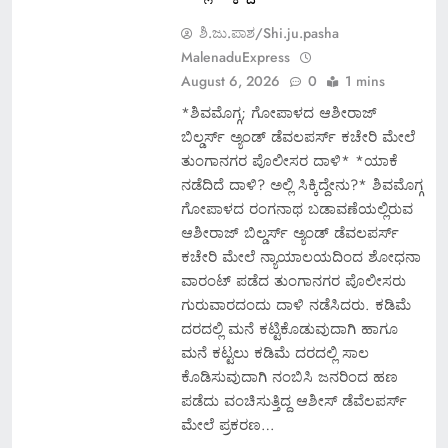
ಶಿ.ಜು.ಪಾಶ/Shi.ju.pasha
MalenaduExpress
August 6, 2026
0
1 mins
*ಶಿವಮೊಗ್ಗ; ಗೋಪಾಳದ ಆಶೀರಾಜ್
ಬಿಲ್ಡರ್ಸ್ ಅ್ಯಂಡ್ ಡೆವಲಪರ್ಸ್ ಕಚೇರಿ ಮೇಲೆ
ತುಂಗಾನಗರ ಪೊಲೀಸರ ದಾಳಿ* *ಯಾಕೆ
ನಡೆದಿದೆ ದಾಳಿ? ಅಲ್ಲಿ ಸಿಕ್ಕಿದ್ದೇನು?* ಶಿವಮೊಗ್ಗ
ಗೋಪಾಳದ ರಂಗನಾಥ ಬಡಾವಣೆಯಲ್ಲಿರುವ
ಆಶೀರಾಜ್ ಬಿಲ್ಡರ್ಸ್ ಅ್ಯಂಡ್ ಡೆವಲಪರ್ಸ್
ಕಚೇರಿ ಮೇಲೆ ನ್ಯಾಯಾಲಯದಿಂದ ಶೋಧನಾ
ವಾರಂಟ್ ಪಡೆದ ತುಂಗಾನಗರ ಪೊಲೀಸರು
ಗುರುವಾರದಂದು ದಾಳಿ ನಡೆಸಿದರು. ಕಡಿಮೆ
ದರದಲ್ಲಿ ಮನೆ ಕಟ್ಟಿಕೊಡುವುದಾಗಿ ಹಾಗೂ
ಮನೆ ಕಟ್ಟಲು ಕಡಿಮೆ ದರದಲ್ಲಿ ಸಾಲ
ಕೊಡಿಸುವುದಾಗಿ ನಂಬಿಸಿ ಜನರಿಂದ ಹಣ
ಪಡೆದು ವಂಚಿಸುತ್ತಿದ್ದ ಆಶೀಸ್ ಡೆವೆಲಪರ್ಸ್
ಮೇಲೆ ಪ್ರಕರಣ…