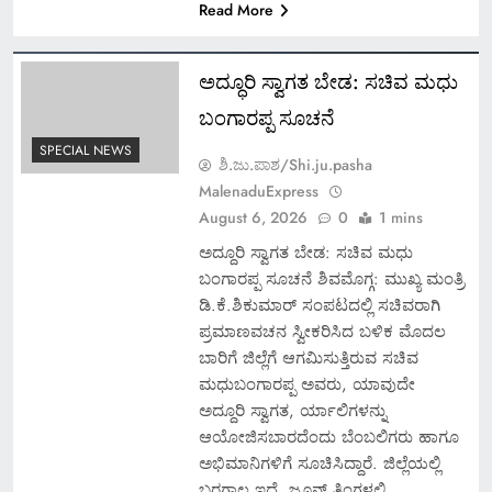
Read More
ಅದ್ಧೂರಿ ಸ್ವಾಗತ ಬೇಡ: ಸಚಿವ ಮಧು
ಬಂಗಾರಪ್ಪ ಸೂಚನೆ
SPECIAL NEWS
ಶಿ.ಜು.ಪಾಶ/Shi.ju.pasha
MalenaduExpress
August 6, 2026
0
1 mins
ಅದ್ದೂರಿ ಸ್ವಾಗತ ಬೇಡ: ಸಚಿವ ಮಧು
ಬಂಗಾರಪ್ಪ ಸೂಚನೆ ಶಿವಮೊಗ್ಗ: ಮುಖ್ಯ ಮಂತ್ರಿ
ಡಿ.ಕೆ.ಶಿಕುಮಾರ್‌ ಸಂಪಟದಲ್ಲಿ ಸಚಿವರಾಗಿ
ಪ್ರಮಾಣವಚನ ಸ್ವೀಕರಿಸಿದ ಬಳಿಕ ಮೊದಲ
ಬಾರಿಗೆ ಜಿಲ್ಲೆಗೆ ಆಗಮಿಸುತ್ತಿರುವ ಸಚಿವ
ಮಧುಬಂಗಾರಪ್ಪ ಅವರು, ಯಾವುದೇ
ಅದ್ದೂರಿ ಸ್ವಾಗತ, ರ್ಯಾಲಿಗಳನ್ನು
ಆಯೋಜಿಸಬಾರದೆಂದು ಬೆಂಬಲಿಗರು ಹಾಗೂ
ಅಭಿಮಾನಿಗಳಿಗೆ ಸೂಚಿಸಿದ್ದಾರೆ. ಜಿಲ್ಲೆಯಲ್ಲಿ
ಬರಗಾಲ ಇದೆ. ಜೂನ್‌ ತಿಂಗಳಲ್ಲಿ