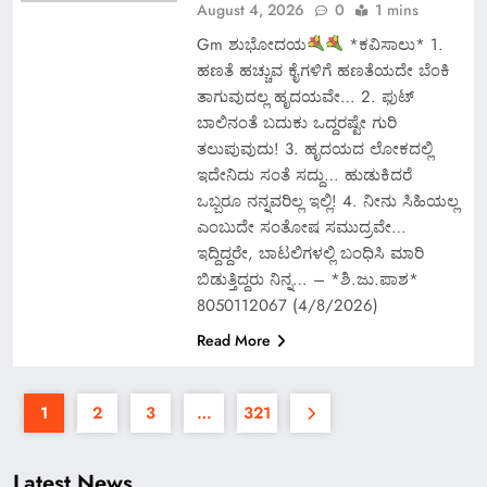
August 4, 2026
0
1 mins
Gm ಶುಭೋದಯ
*ಕವಿಸಾಲು* 1.
ಹಣತೆ ಹಚ್ಚುವ ಕೈಗಳಿಗೆ ಹಣತೆಯದೇ ಬೆಂಕಿ
ತಾಗುವುದಲ್ಲ ಹೃದಯವೇ… 2. ಫುಟ್
ಬಾಲಿನಂತೆ ಬದುಕು ಒದ್ದರಷ್ಟೇ ಗುರಿ
ತಲುಪುವುದು! 3. ಹೃದಯದ ಲೋಕದಲ್ಲಿ
ಇದೇನಿದು ಸಂತೆ ಸದ್ದು… ಹುಡುಕಿದರೆ
ಒಬ್ಬರೂ ನನ್ನವರಿಲ್ಲ ಇಲ್ಲಿ! 4. ನೀನು ಸಿಹಿಯಲ್ಲ
ಎಂಬುದೇ ಸಂತೋಷ ಸಮುದ್ರವೇ…
ಇದ್ದಿದ್ದರೇ, ಬಾಟಲಿಗಳಲ್ಲಿ ಬಂಧಿಸಿ ಮಾರಿ
ಬಿಡುತ್ತಿದ್ದರು ನಿನ್ನ… – *ಶಿ.ಜು.ಪಾಶ*
8050112067 (4/8/2026)
Read More
1
2
3
…
321
Latest News