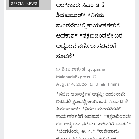
ಅಂಗೀಕಾರ: ಸಿಎಂ ಡಿ ಕೆ
SPECIAL NEWS
ಶಿವಕುಮಾರ್* *ನಿಗಮ‌
ಮಂಡಳಿಗಳಲ್ಲಿ ಕಾರ್ಯಕರ್ತರಿಗೆ
ಅವಕಾಶ* *ತಕ್ಷಣದಿಂದಲೇ ಬರ
ಅಧ್ಯಯನ ನಡೆಸಲು ಸಚಿವರಿಗೆ
ಸೂಚನೆ*
ಶಿ.ಜು.ಪಾಶ/Shi.ju.pasha
MalenaduExpress
August 4, 2026
0
1 mins
*ಸಚಿವ ಆಕಾಂಕ್ಷಿಗಳ ಅತೃಪ್ತಿ; ರಾಜೀನಾಮೆ
ನೀಡಿದರೆ ಕ್ಷಣದಲ್ಲಿ ಅಂಗೀಕಾರ: ಸಿಎಂ ಡಿ ಕೆ
ಶಿವಕುಮಾರ್* *ನಿಗಮ‌ ಮಂಡಳಿಗಳಲ್ಲಿ
ಕಾರ್ಯಕರ್ತರಿಗೆ ಅವಕಾಶ* *ತಕ್ಷಣದಿಂದಲೇ
ಬರ ಅಧ್ಯಯನ ನಡೆಸಲು ಸಚಿವರಿಗೆ ಸೂಚನೆ*
*ಬೆಂಗಳೂರು, ಆ. 4:* “ರಾಜೀನಾಮೆ
ಕೊಡುವವರನ್ನು ಯಾರೂ ತಡೆಯೋಕೆ