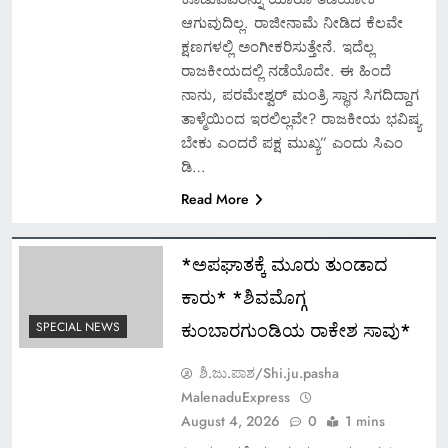
ಆಗುವುದಿಲ್ಲ. ರಾಜೀನಾಮೆ ‌ನೀಡಿದ ಕೆಲವೇ
ಕ್ಷಣಗಳಲ್ಲಿ ಅಂಗೀಕರಿಸುತ್ತೇನೆ. ಇದೆಲ್ಲ
ರಾಜಕೀಯದಲ್ಲಿ ನಡೆಯೊದೇ. ಈ ಹಿಂದೆ
ನಾನು, ಪರಮೇಶ್ವರ್ ಮಂತ್ರಿ ಸ್ಥಾನ ಸಿಗದಿದ್ದಾಗ
ತಾಳ್ಮೆಯಿಂದ ಇರಲಿಲ್ಲವೇ? ರಾಜಕೀಯ ಭವಿಷ್ಯ
ಬೇಕು ಎಂದರೆ ಪಕ್ಷ ಮುಖ್ಯ” ಎಂದು ಸಿಎಂ
ಡಿ…
Read More
*ಅಪಘಾತಕ್ಕೆ ಮೂರು ತುಂಡಾದ
ಕಾರು* *ಶಿವಮೊಗ್ಗ
ಕುಂಬಾರಗುಂಡಿಯ ರಾಕೇಶ ಸಾವು*
SPECIAL NEWS
ಶಿ.ಜು.ಪಾಶ/Shi.ju.pasha
MalenaduExpress
August 4, 2026
0
1 mins