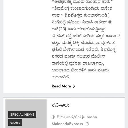
*ಅಪಘಾತಕ್ಕೆ ಮೂರು ತುಂಡಾದ ಕಾರು*
*ಶಿವಮೊಗ್ಗ ಕುಂಬಾರಗುಂಡಿಯ ರಾಕೇಶ
ಸಾವು* ಶಿವಮೊಗ್ಗದ ಕುಂಬಾರಗುಂಡಿ(
ಸೀಗೆಹಟ್ಟಿ ಸಮೀಪ) ನಿವಾಸಿ ರಾಕೇಶ್ @
ರಾಕಿ(23) ಕಾರು ಚಲಾಯಿಸುತ್ತಿದ್ದಾಗ
ಬಿ.ಹೆಚ್.ರಸ್ತೆ ಹರಿಗೆ ಬಳಿಯ ಸಕ್ಕರೆ ಕಾರ್ಖಾನೆ
ಹತ್ತಿರ ಮರಕ್ಕೆ ಡಿಕ್ಕಿ ಹೊಡೆದು ಸಾವು ಕಂಡ
ಘಟನೆ ಬೆಳಗಿನ ಜಾವ ನಡೆದಿದೆ. ಶಿವಮೊಗ್ಗ
ನಗರದ ಪೂರ್ವ ಸಂಚಾರ ಪೊಲೀಸ್
ಠಾಣೆಯಲ್ಲಿ ಪ್ರಕರಣ ದಾಖಲಾಗಿದ್ದು,
ಅಪಘಾತದ ಭೀಕರತೆಗೆ ಕಾರು ಮೂರು
ತುಂಡಾಗಿದೆ.
Read More
ಕವಿಸಾಲು
SPECIAL NEWS
ಶಿ.ಜು.ಪಾಶ/Shi.ju.pasha
ಅಂಕಣ
MalenaduExpress