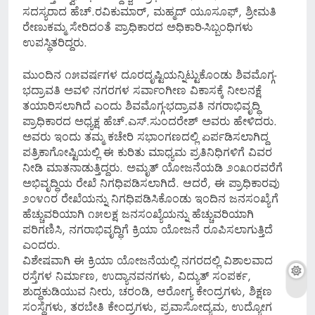
ಸದಸ್ಯರಾದ ಹೆಚ್.ರವಿಕುಮಾರ್, ಮಹ್ಮದ್ ಯೂಸೂಫ್, ಶ್ರೀಮತಿ
ರೇಣುಕಮ್ಮ ಸೇರಿದಂತೆ ಪ್ರಾಧಿಕಾರದ ಅಧಿಕಾರಿ-ಸಿಬ್ಬಂಧಿಗಳು
ಉಪಸ್ಥಿತರಿದ್ದರು.
ಮುಂದಿನ ೧೫ವರ್ಷಗಳ ದೂರದೃಷ್ಟಿಯನ್ನಿಟ್ಟುಕೊಂಡು ಶಿವಮೊಗ್ಗ-
ಭದ್ರಾವತಿ ಅವಳಿ ನಗರಗಳ ಸರ್ವಾಂಗೀಣ ವಿಕಾಸಕ್ಕೆ ನೀಲನಕ್ಷೆ
ತಯಾರಿಸಲಾಗಿದೆ ಎಂದು ಶಿವಮೊಗ್ಗ-ಭದ್ರಾವತಿ ನಗರಾಭಿವೃದ್ಧಿ
ಪ್ರಾಧಿಕಾರದ ಅಧ್ಯಕ್ಷ ಹೆಚ್.ಎಸ್.ಸುಂದರೇಶ್ ಅವರು ಹೇಳಿದರು.
ಅವರು ಇಂದು ತಮ್ಮ ಕಚೇರಿ ಸಭಾಂಗಣದಲ್ಲಿ ಏರ್ಪಡಿಸಲಾಗಿದ್ದ
ಪತ್ರಿಕಾಗೋಷ್ಟಿಯಲ್ಲಿ ಈ ಕುರಿತು ಮಾಧ್ಯಮ ಪ್ರತಿನಿಧಿಗಳಿಗೆ ವಿವರ
ನೀಡಿ ಮಾತನಾಡುತ್ತಿದ್ದರು. ಅಮೃತ್ ಯೋಜನೆಯಡಿ ೨೦೩೧ರವರೆಗೆ
ಅಭಿವೃದ್ಧಿಯ ರೇಖೆ ನಿಗಧಿಪಡಿಸಲಾಗಿದೆ. ಆದರೆ, ಈ ಪ್ರಾಧಿಕಾರವು
೨೦೪೧ರ ರೇಖೆಯನ್ನು ನಿಗಧಿಪಡಿಸಿಕೊಂಡು ಇಂದಿನ ಜನಸಂಖ್ಯೆಗೆ
ಹೆಚ್ಚುವರಿಯಾಗಿ ೧೫ಲಕ್ಷ ಜನಸಂಖ್ಯೆಯನ್ನು ಹೆಚ್ಚುವರಿಯಾಗಿ
ಪರಿಗಣಿಸಿ, ನಗರಾಭಿವೃದ್ಧಿಗೆ ಕ್ರಿಯಾ ಯೋಜನೆ ರೂಪಿಸಲಾಗುತ್ತಿದೆ
ಎಂದರು.
ವಿಶೇಷವಾಗಿ ಈ ಕ್ರಿಯಾ ಯೋಜನೆಯಲ್ಲಿ ನಗರದಲ್ಲಿ ವಿಶಾಲವಾದ
ರಸ್ತೆಗಳ ನಿರ್ಮಾಣ, ಉದ್ಯಾನವನಗಳು, ವಿದ್ಯುತ್ ಸಂಪರ್ಕ,
ಶುದ್ಧಕುಡಿಯುವ ನೀರು, ಚರಂಡಿ, ಆರೋಗ್ಯ ಕೇಂದ್ರಗಳು, ಶಿಕ್ಷಣ
ಸಂಸ್ಥೆಗಳು, ತರಬೇತಿ ಕೇಂದ್ರಗಳು, ಪ್ರವಾಸೋದ್ಯಮ, ಉದ್ಯೋಗ