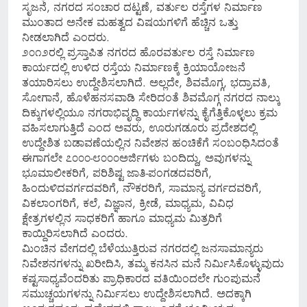
ಸೃಜನೆ, ನಗರದ ಸಂಚಾರ ದಟ್ಟಣೆ, ವರ್ತುಲ ರಸ್ತೆಗಳ ನಿರ್ಮಾಣ
ಮುಂತಾದ ಅನೇಕ ಮಹತ್ವದ ವಿಷಯಗಳಿಗೆ ಹೆಚ್ಚಿನ ಒತ್ತು
ನೀಡಲಾಗಿದೆ ಎಂದರು.
೨೦೧೨ರಲ್ಲಿ ಪ್ರಸ್ತಾಪಿತ ನಗರದ ಹೊರವರ್ತುಲ ರಸ್ತೆ ನಿರ್ಮಾಣ
ಕಾರ್ಯದಲ್ಲಿ ಉಳಿದ ರಸ್ತೆಯ ನಿರ್ಮಾಣಕ್ಕೆ ಕ್ರಿಯಾಯೋಜನೆ
ತಯಾರಿಸಲು ಉದ್ದೇಶಿಸಲಾಗಿದೆ. ಅಲ್ಲದೇ, ಶಿವಮೊಗ್ಗ, ಭದ್ರಾವತಿ,
ಸೋಗಾನೆ, ಹೊಳೆಹನಸವಾಡಿ ಸೇರಿದಂತೆ ಶಿವಮೊಗ್ಗ ನಗರದ ನಾಲ್ಕು
ದಿಕ್ಕುಗಳಲ್ಲಿಯೂ ನಗರಾಭಿವೃದ್ಧಿ ಕಾರ್ಯಗಳನ್ನು ಕೈಗೆತ್ತಿಕೊಳ್ಳಲು ಕ್ರಮ
ವಹಿಸಲಾಗುತ್ತಿದೆ ಎಂದ ಅವರು, ಊರುಗಡೂರು ಪ್ರದೇಶದಲ್ಲಿ
ಉದ್ದೇಶಿತ ಬಡಾವಣೆಯಲ್ಲಿನ ನಿವೇಶನ ಹಂಚಿಕೆಗೆ ಸಂಬಂಧಿಸಿದಂತೆ
ಈಗಾಗಲೇ ೭೦೦೦-೮೦೦೦ಅರ್ಜಿಗಳು ಬಂದಿದ್ದು, ಅವುಗಳನ್ನು
ಭೂಮಾಲೀಕರಿಗೆ, ಪರಿಶಿಷ್ಟ ಜಾತಿ-ಪಂಗಡದವರಿಗೆ,
ಹಿಂದುಳಿದವರ್ಗದವರಿಗೆ, ನೌಕರರಿಗೆ, ಸಾಮಾನ್ಯ ವರ್ಗದವರಿಗೆ,
ವಿಕಲಾಂಗರಿಗೆ, ಕಲೆ, ವಿಜ್ಞಾನ, ಕ್ರೀಡೆ, ಮಾಧ್ಯಮ, ವಿವಿಧ
ಕ್ಷೇತ್ರಗಳಲ್ಲಿನ ಸಾಧಕರಿಗೆ ಹಾಗೂ ಮಾಧ್ಯಮ ಮಿತ್ರರಿಗೆ
ಕಾಯ್ದಿರಿಸಲಾಗಿದೆ ಎಂದರು.
ಮಿಂಚಿನ ವೇಗದಲ್ಲಿ ಬೆಳೆಯುತ್ತಿರುವ ನಗರದಲ್ಲಿ ಜನಸಾಮಾನ್ಯರು
ನಿವೇಶನಗಳನ್ನು ಖರೀದಿಸಿ, ತಮ್ಮ ಕನಸಿನ ಮನೆ ನಿರ್ಮಿಸಿಕೊಳ್ಳುವುದು
ಕಷ್ಟಸಾಧ್ಯವೆಂದರಿತು ಪ್ರಾಧಿಕಾರದ ವತಿಯಿಂದಲೇ ಗುಂಪುಮನೆ
ಸಮುಚ್ಚಯಗಳನ್ನು ನಿರ್ಮಿಸಲು ಉದ್ದೇಶಿಸಲಾಗಿದೆ. ಅದಕ್ಕಾಗಿ