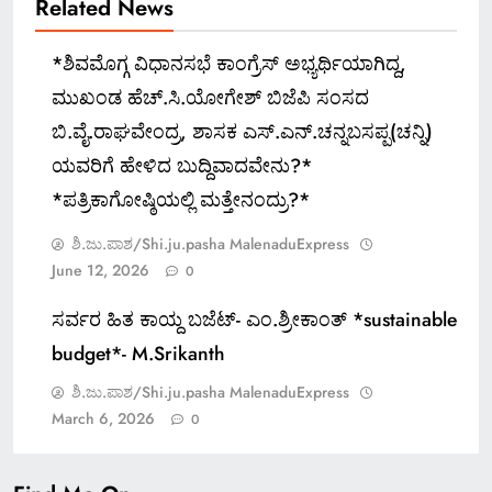
Related News
*ಶಿವಮೊಗ್ಗ ವಿಧಾನಸಭೆ ಕಾಂಗ್ರೆಸ್ ಅಭ್ಯರ್ಥಿಯಾಗಿದ್ದ,
ಮುಖಂಡ ಹೆಚ್.ಸಿ.ಯೋಗೇಶ್ ಬಿಜೆಪಿ ಸಂಸದ
ಬಿ.ವೈ.ರಾಘವೇಂದ್ರ, ಶಾಸಕ ಎಸ್.ಎನ್.ಚನ್ನಬಸಪ್ಪ(ಚನ್ನಿ)
ಯವರಿಗೆ ಹೇಳಿದ ಬುದ್ದಿವಾದವೇನು?*
*ಪತ್ರಿಕಾಗೋಷ್ಠಿಯಲ್ಲಿ ಮತ್ತೇನಂದ್ರು?*
ಶಿ.ಜು.ಪಾಶ/Shi.ju.pasha MalenaduExpress
June 12, 2026
0
ಸರ್ವರ ಹಿತ ಕಾಯ್ದ ಬಜೆಟ್- ಎಂ.ಶ್ರೀಕಾಂತ್ *sustainable
budget*- M.Srikanth
ಶಿ.ಜು.ಪಾಶ/Shi.ju.pasha MalenaduExpress
March 6, 2026
0