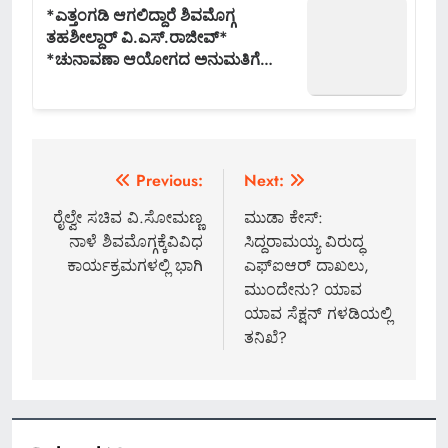
Post
Previous:
Next:
navigation
ರೈಲ್ವೇ ಸಚಿವ ವಿ.ಸೋಮಣ್ಣ
ಮುಡಾ ಕೇಸ್:
ನಾಳೆ ಶಿವಮೊಗ್ಗಕ್ಕೆವಿವಿಧ
ಸಿದ್ದರಾಮಯ್ಯ ವಿರುದ್ಧ
ಕಾರ್ಯಕ್ರಮಗಳಲ್ಲಿ ಭಾಗಿ
ಎಫ್​ಐಆರ್ ದಾಖಲು,
ಮುಂದೇನು? ಯಾವ
ಯಾವ ಸೆಕ್ಷನ್ ಗಳಡಿಯಲ್ಲಿ
ತನಿಖೆ?