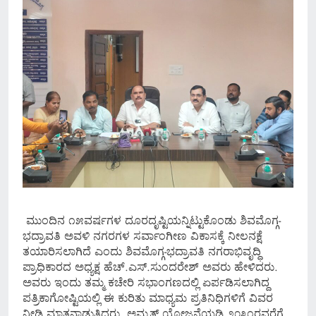
ಮುಂದಿನ ೧೫ವರ್ಷಗಳ ದೂರದೃಷ್ಟಿಯನ್ನಿಟ್ಟುಕೊಂಡು ಶಿವಮೊಗ್ಗ-
ಭದ್ರಾವತಿ ಅವಳಿ ನಗರಗಳ ಸರ್ವಾಂಗೀಣ ವಿಕಾಸಕ್ಕೆ ನೀಲನಕ್ಷೆ
ತಯಾರಿಸಲಾಗಿದೆ ಎಂದು ಶಿವಮೊಗ್ಗ-ಭದ್ರಾವತಿ ನಗರಾಭಿವೃದ್ಧಿ
ಪ್ರಾಧಿಕಾರದ ಅಧ್ಯಕ್ಷ ಹೆಚ್.ಎಸ್.ಸುಂದರೇಶ್ ಅವರು ಹೇಳಿದರು.
ಅವರು ಇಂದು ತಮ್ಮ ಕಚೇರಿ ಸಭಾಂಗಣದಲ್ಲಿ ಏರ್ಪಡಿಸಲಾಗಿದ್ದ
ಪತ್ರಿಕಾಗೋಷ್ಟಿಯಲ್ಲಿ ಈ ಕುರಿತು ಮಾಧ್ಯಮ ಪ್ರತಿನಿಧಿಗಳಿಗೆ ವಿವರ
ನೀಡಿ ಮಾತನಾಡುತ್ತಿದ್ದರು. ಅಮೃತ್ ಯೋಜನೆಯಡಿ ೨೦೩೧ರವರೆಗೆ