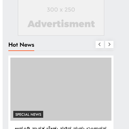
Hot News
SPECIAL NEWS
SPE
ಪ
*ಬ್ಯಾಂಕ್ ಸಿಬ್ಬಂದಿಯಿಂದಲೇ ನಕಲಿ ಚಿನ್ನ
*ಡಾಕ