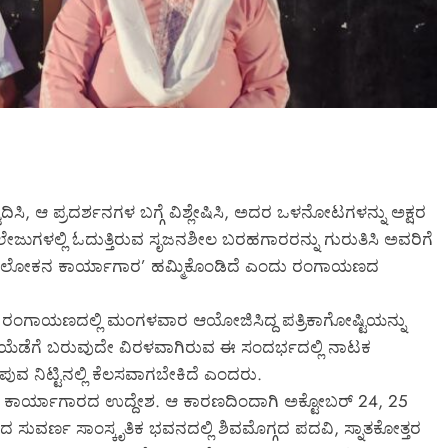
ಲೆ ತುಂಗಾನಗರ
ಸೂಚನೆ
ೆ ದಾಳಿ?
March 6, 2026
ಿ, ಆ ಪ್ರದರ್ಶನಗಳ ಬಗ್ಗೆ ವಿಶ್ಲೇಷಿಸಿ, ಅದರ ಒಳನೋಟಗಳನ್ನು ಅಕ್ಷರ
ಾಲೇಜುಗಳಲ್ಲಿ ಓದುತ್ತಿರುವ ಸೃಜನಶೀಲ ಬರಹಗಾರರನ್ನು ಗುರುತಿಸಿ ಅವರಿಗೆ
ಅವಲೋಕನ ಕಾರ್ಯಾಗಾರ’ ಹಮ್ಮಿಕೊಂಡಿದೆ ಎಂದು ರಂಗಾಯಣದ
ಂಗಾಯಣದಲ್ಲಿ ಮಂಗಳವಾರ ಆಯೋಜಿಸಿದ್ದ ಪತ್ರಿಕಾಗೋಷ್ಟಿಯನ್ನು
ಿಯೆಡೆಗೆ ಬರುವುದೇ ವಿರಳವಾಗಿರುವ ಈ ಸಂದರ್ಭದಲ್ಲಿ ನಾಟಕ
ಪುವ ನಿಟ್ಟಿನಲ್ಲಿ ಕೆಲಸವಾಗಬೇಕಿದೆ ಎಂದರು.
ಈ ಕಾರ್ಯಾಗಾರದ ಉದ್ದೇಶ. ಆ ಕಾರಣದಿಂದಾಗಿ ಅಕ್ಟೋಬರ್ 24, 25
ರದ ಸುವರ್ಣ ಸಾಂಸ್ಕೃತಿಕ ಭವನದಲ್ಲಿ ಶಿವಮೊಗ್ಗದ ಪದವಿ, ಸ್ನಾತಕೋತ್ತರ