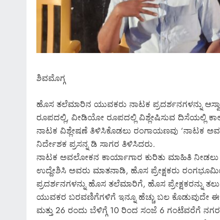
ಅ್ಯಂಡ್ ಡೆವಲಪರ್ಸ್ ಕಚೇರಿ ಮೇ
ಪೊಲೀಸರ ದಾಳಿ* *ಯಾಕೆ ನಡೆದಿದ
ಅಲ್ಲಿ ಸಿಕ್ಕಿದ್ದೇನು?*
March 6, 2026
ಶಿವಮೊಗ್ಗ
ಹೊಸ ತಲೆಮಾರಿನ ಯುವಕರು ನಾಟಕ ಪ್ರದರ್ಶನಗಳನ್ನು ಆಸ್ವಾದಿಸ
ರೂಪದಲ್ಲಿ, ವೀಡಿಯೋ ರೂಪದಲ್ಲಿ ವಿಶ್ಲೇಷಿಸುವ ದಿಸೆಯಲ್ಲಿ ಕ
ನಾಟಕ ವಿಶ್ಲೇಷಣೆ ತಿಳಿಸಿಕೊಡಲು ರಂಗಾಯಣವು ‘ನಾಟಕ 
ನಿರ್ದೇಶಕ ಪ್ರಸನ್ನ ಡಿ ಸಾಗರ ತಿಳಿಸಿದರು.
ನಾಟಕ ಅವಲೋಕನ ಕಾರ್ಯಾಗಾರ ಕುರಿತು ಮಾಹಿತಿ ನೀಡಲು ರ
ಉದ್ದೇಶಿಸಿ ಅವರು ಮಾತನಾಡಿ, ಹೊಸ ಪ್ರೇಕ್ಷಕರು ರಂಗಭೂಮ
ಪ್ರದರ್ಶನಗಳನ್ನು ಹೊಸ ತಲೆಮಾರಿಗೆ, ಹೊಸ ಪ್ರೇಕ್ಷಕರನ್ನು ತಲು
ಯುವಕರ ಬರವಣಿಗೆಗಳಿಗೆ ಇನ್ನೂ ಹೆಚ್ಚು ಬಲ ಕೊಡುವುದೇ 
ಮತ್ತು 26 ರಂದು ಬೆಳಿಗ್ಗೆ 10 ರಿಂದ ಸಂಜೆ 6 ಗಂಟೆವರೆಗೆ ನಗ