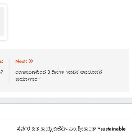
s:
Next:
ು?
ರಂಗಾಯಣದಿಂದ 3 ದಿನಗಳ ‘ನಾಟಕ ಅವಲೋಕನ
ಕಾರ್ಯಾಗಾರ’*
ಸರ್ವರ ಹಿತ ಕಾಯ್ದ ಬಜೆಟ್- ಎಂ.ಶ್ರೀಕಾಂತ್ *sustainable