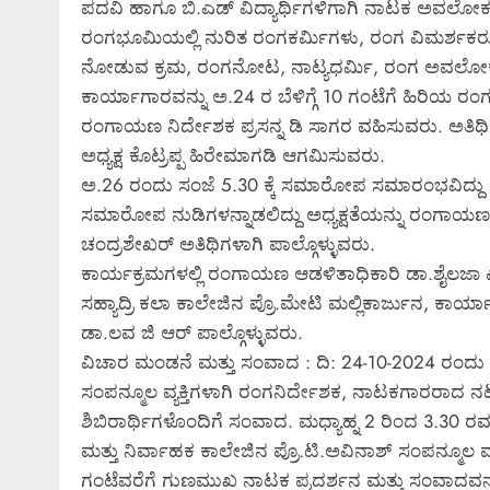
ಪದವಿ ಹಾಗೂ ಬಿ.ಎಡ್ ವಿದ್ಯಾರ್ಥಿಗಳಿಗಾಗಿ ನಾಟಕ ಅವಲೋಕನ
ರಂಗಭೂಮಿಯಲ್ಲಿ ನುರಿತ ರಂಗಕರ್ಮಿಗಳು, ರಂಗ ವಿಮರ್ಶಕರು 
ನೋಡುವ ಕ್ರಮ, ರಂಗನೋಟ, ನಾಟ್ಯಧರ್ಮಿ, ರಂಗ ಅವಲೋಕನ
ಕಾರ್ಯಾಗಾರವನ್ನು ಅ.24 ರ ಬೆಳಿಗ್ಗೆ 10 ಗಂಟೆಗೆ ಹಿರಿಯ ರಂಗಕ
ರಂಗಾಯಣ ನಿರ್ದೇಶಕ ಪ್ರಸನ್ನ ಡಿ ಸಾಗರ ವಹಿಸುವರು. ಅತಿ
ಅಧ್ಯಕ್ಷ ಕೊಟ್ರಪ್ಪ ಹಿರೇಮಾಗಡಿ ಆಗಮಿಸುವರು.
ಅ.26 ರಂದು ಸಂಜೆ 5.30 ಕ್ಕೆ ಸಮಾರೋಪ ಸಮಾರಂಭವಿದ್
ಸಮಾರೋಪ ನುಡಿಗಳನ್ನಾಡಲಿದ್ದು ಅಧ್ಯಕ್ಷತೆಯನ್ನು ರಂಗಾಯಣ ನ
ಚಂದ್ರಶೇಖರ್ ಅತಿಥಿಗಳಾಗಿ ಪಾಲ್ಗೊಳ್ಳುವರು.
ಕಾರ್ಯಕ್ರಮಗಳಲ್ಲಿ ರಂಗಾಯಣ ಆಡಳಿತಾಧಿಕಾರಿ ಡಾ.ಶೈಲಜ
ಸಹ್ಯಾದ್ರಿ ಕಲಾ ಕಾಲೇಜಿನ ಪ್ರೊ.ಮೇಟಿ ಮಲ್ಲಿಕಾರ್ಜುನ, ಕಾ
ಡಾ.ಲವ ಜಿ ಆರ್ ಪಾಲ್ಗೊಳ್ಳುವರು.
ವಿಚಾರ ಮಂಡನೆ ಮತ್ತು ಸಂವಾದ : ದಿ: 24-10-2024 ರಂದು ಬೆ
ಸಂಪನ್ಮೂಲ ವ್ಯಕ್ತಿಗಳಾಗಿ ರಂಗನಿರ್ದೇಶಕ, ನಾಟಕಗಾರರಾದ ನಟರ
ಶಿಬಿರಾರ್ಥಿಗಳೊಂದಿಗೆ ಸಂವಾದ. ಮಧ್ಯಾಹ್ನ 2 ರಿಂದ 3.30 ರವರೆಗೆ
ಮತ್ತು ನಿರ್ವಾಹಕ ಕಾಲೇಜಿನ ಪ್ರೊ.ಟಿ.ಅವಿನಾಶ್ ಸಂಪನ್ಮೂಲ ವ್
ಗಂಟೆವರೆಗೆ ಗುಣಮುಖ ನಾಟಕ ಪ್ರದರ್ಶನ ಮತ್ತು ಸಂವಾದವನ್ನು