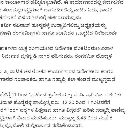
 ಕಾರ್ಯಾಗಾರ ಹಮ್ಮಿಕೊಳ್ಳಲಾಗಿದೆ. ಈ ಕಾರ್ಯಾಗಾರದಲ್ಲಿ ಕರ್ನಾಟಕದ
ಸಂಪನ್ಮೂಲ ವ್ಯಕ್ತಿಗಳಾಗಿ ಭಾಗವಹಿಸಲಿದ್ದು ನಾಟಕ ಓದು, ನಾಟಕ
 ಇತರೆ ವಿಷಯಗಳ ಬಗ್ಗೆ ಚರ್ಚಿಸಲಾಗುವುದು.
ರ್ಮಿ ನಟರಾಜ್ ಹೊನ್ನವಳ್ಳಿ ಉದ್ಘಾಟಿಸಲಿದ್ದು ಅಧ್ಯಕ್ಷತೆಯನ್ನು
ಥಿಗಳಾಗಿ ರಂಗಕರ್ಮಿಗಳು ಹಾಗೂ ಕಲಾವಿದರ ಒಕ್ಕೂಟದ ನಿಕಟಪೂರ್ವ
ದು ಕಾರ್ಕಳದ ಯಕ್ಷ ರಂಗಾಯಣದ ನಿರ್ದೇಶಕ ವೆಂಕಟರಮಣ ಐತಾಳ
ಿರ್ದೇಶಕ ಪ್ರಸನ್ನ ಡಿ ಸಾಗರ ವಹಿಸುವರು. ರಂಗಕರ್ಮಿ ಹೊನ್ನಾಳಿ
ಾ ಎ ಸಿ, ನಾಟಕ ಅವಲೋಕನ ಕಾರ್ಯಾಗಾರದ ನಿರ್ದೇಶಕರು ಹಾಗೂ
ರ್ಯಾಗಾರದ ಸಂಚಾಲಕರು ಹಾಗೂ ಸಹ್ಯಾದ್ರಿ ಕಲಾ ತಂಡದ ಮುಖ್ಯಸ್ಥರಾದ
ಳಿಗ್ಗೆ 11 ರಿಂದ ‘ನಾಟಕದ ಪ್ರವೇಶ ಮತ್ತು ಸಂವಿಧಾನ’ ವಿಚಾರ ಕುರಿತು
ಾಜ್ ಹೊನ್ನವಳ್ಳಿ ಪಾಲ್ಗೊಳ್ಳುವರು. 12.30 ರಿಂದ 1 ಗಂಟೆವರೆಗೆ
 ‘ರಂಗ ಪಠ್ಯಗಳ ವಿಶ್ಲೇಷಣೆ ಹಾಗೂ ವಿಸ್ತರಣೆ’ ಕುರಿತು ಸಹ್ಯಾದ್ರಿ ವಾಣಿಜ್ಯ
ಯಕ್ತಿಗಳಾಗಿ ವಿಚಾರ ಮಂಡಿಸುವರು. ಮಧ್ಯಾಹ್ನ 3.45 ರಿಂದ ಸಂಜೆ 6
 ಪ್ರೊ.ಮೇಟಿ ಮಲ್ಲಿಕಾರ್ಜುನ ನಡೆಸಿಕೊಡುವರು.