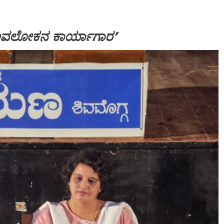
ಅವಲೋಕನ ಕಾರ್ಯಾಗಾರ’
SPECIAL NEWS
ಬಿಲ್ಡರ್ಸ್
ಅದ್ಧೂರಿ ಸ್ವಾಗತ ಬೇಡ: ಸಚಿವ ಮಧು ಬಂಗಾರಪ್