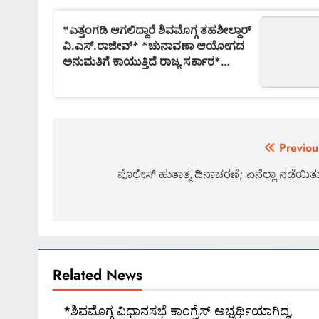
Post
Previou
navigation
ಪೊಲೀಸ್ ಹುತಾತ್ಮ ದಿನಾಚರಣೆ; ಏನೆಲ್ಲಾ ನಡೆಯಿತ
Related News
*ಶಿವಮೊಗ್ಗ ವಿಧಾನಸಭೆ ಕಾಂಗ್ರೆಸ್ ಅಭ್ಯರ್ಥಿಯಾಗಿದ್ದ,