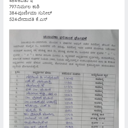
484-ಕವಿತಾ ಇ
797-ನಿರ್ಮಲ ಕಾಶಿ
384-ಪೂರ್ಣಿಮಾ ಸುನೀಲ್
524-ವೇದಾವತಿ ಕೆ.ಎಸ್