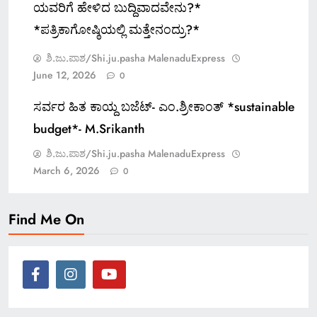
ಯವರಿಗೆ ಹೇಳಿದ ಬುದ್ದಿವಾದವೇನು?*
*ಪತ್ರಿಕಾಗೋಷ್ಠಿಯಲ್ಲಿ ಮತ್ತೇನಂದ್ರು?*
ಶಿ.ಜು.ಪಾಶ/Shi.ju.pasha MalenaduExpress
June 12, 2026
0
ಸರ್ವರ ಹಿತ ಕಾಯ್ದ ಬಜೆಟ್- ಎಂ.ಶ್ರೀಕಾಂತ್ *sustainable
budget*- M.Srikanth
ಶಿ.ಜು.ಪಾಶ/Shi.ju.pasha MalenaduExpress
March 6, 2026
0
Find Me On