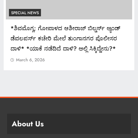
SPECIAL NEWS
್ಯಂಡ್
ಅದ್ಧೂರಿ ಸ್ವಾಗತ ಬೇಡ: ಸಚಿವ ಮಧು ಬಂಗಾರಪ್ಪ ಸ
ೀಸರ
March 6, 2026
ನು?*
About Us