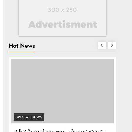
Hot News
SPECIAL NEWS
SPE
*ಶಿವಮೊಗ್ಗ; ಗೋಪಾಳದ ಆಶೀರಾಜ್ ಬಿಲ್ಡರ್ಸ್
ಅದ್