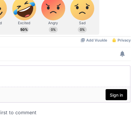
*ಡಾ.ಅಶ್ವಿನ್ ಹೆಬ್ಬಾರ್ ಅಮಾನತು ವಾಪಸ್
ಆದೇಶ ರದ್ದು* *ಲೈಂಗಿಕ ಕಿರುಕುಳ ಕ್ರಮಕ್ಕೆ
ಸೂಚನೆ ನೀಡಿದ ಹೈಕೋರ್ಟ್* *ಡಾ.ಅಶ್ವಿನ್
ಹೆಬ್ಬಾರ್ ಮತ್ತು ಡಾ.ವಿರುಪಾಕ್ಷಪ್ಪ ಮುಂದಿನ ಕಥೆ
ಏನು?*
August 6, 2026