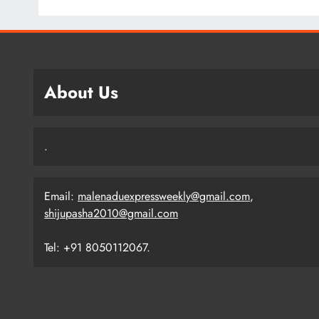
About Us
.
Email:
malenaduexpressweekly@gmail.com
,
shijupasha2010@gmail.com
Tel: +91 8050112067.