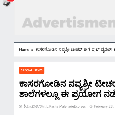
Home
ಕಾಸರಗೋಡಿನ ನವ್ಯಶ್ರೀ ಟೀಚರ್ ಈಗ ಫುಲ್ ವೈರಲ್!
SPECIAL NEWS
ಕಾಸರಗೋಡಿನ ನವ್ಯಶ್ರೀ ಟೀಚ
ಶಾಲೆಗಳಲ್ಲೂ ಈ ಪ್ರಯೋಗ ನ
ಶಿ.ಜು.ಪಾಶ/Shi.ju.pasha MalenaduExpress
February 23,