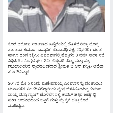
ಕೊಲೆ ಆರೋಪ ಸಾಬೀತಾದ ಹಿನ್ನೆಲೆಯಲ್ಲಿ ಹೊಳೆಬೆನವಳ್ಳಿ ದೊಡ್ಡ
ತಾಂಡಾದ ಕುಮಾರ ನಾಯ್ಕನಿಗೆ ಜೀವಾವಧಿ ಶಿಕ್ಷೆ, 23,500₹ ದಂಡ
ಹಾಗೂ ದಂಡ ಕಟ್ಟಲು ವಿಫಲವಾದಲ್ಲಿ ಹೆಚ್ಚುವರಿ 3 ವರ್ಷ ಸಾದಾ ಸಜೆ
ವಿಧಿಸಿ ಶಿವಮೊಗ್ಗದ ಘನ 2ನೇ ಹೆಚ್ಚುವರಿ ಜಿಲ್ಲಾ ಮತ್ತು ಸತ್ರ
ನ್ಯಾಯಾಲಯದ ನ್ಯಾಯಾಧೀಶರಾದ ಶ್ರೀಮತಿ ಬಿ.ಆರ್.ಪಲ್ಲವಿ ಆದೇಶ
ಹೊರಡಿಸಿದ್ದಾರೆ.
2017ರ ಮೇ 5 ರಂದು ಮಹೇಶನಾಯ್ಕ ಎಂಬಾತನನ್ನು ಪಂಚಾಯಿತಿ
ಚುನಾವಣೆಗೆ ಸಹಕರಿಸಲಿಲ್ಲವೆಂದು ದ್ವೇಷ ಬೆಳೆಸಿಕೊಂಡಿದ್ದ ಕುಮಾರ
ನಾಯ್ಕ ಮತ್ತು ಗ್ಯಾಂಗ್ ಹೊಳೆಬೆನವಳ್ಳಿ ಚಾನಲ್ ಹತ್ತಿರ ಅಡ್ಡಗಟ್ಟಿ
ಹರಿತ ಆಯುಧದಿಂದ ಕುತ್ತಿಗೆ ಮತ್ತು ಮೈ ಕೈಗೆ ಚುಚ್ಚಿ ಕೊಲೆ
ಮಾಡಿದ್ದರು.