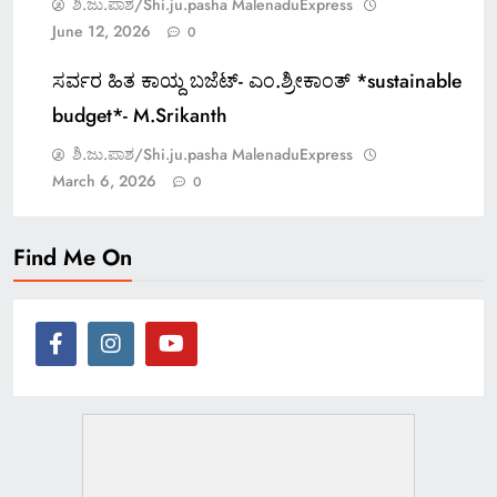
ಶಿ.ಜು.ಪಾಶ/Shi.ju.pasha MalenaduExpress
June 12, 2026
0
ಸರ್ವರ ಹಿತ ಕಾಯ್ದ ಬಜೆಟ್- ಎಂ.ಶ್ರೀಕಾಂತ್ *sustainable
budget*- M.Srikanth
ಶಿ.ಜು.ಪಾಶ/Shi.ju.pasha MalenaduExpress
March 6, 2026
0
Find Me On