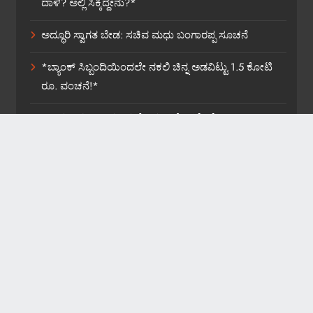
ದಾಳಿ? ಅಲ್ಲಿ ಸಿಕ್ಕಿದ್ದೇನು?*
ಅದ್ಧೂರಿ ಸ್ವಾಗತ ಬೇಡ: ಸಚಿವ ಮಧು ಬಂಗಾರಪ್ಪ ಸೂಚನೆ
*ಬ್ಯಾಂಕ್ ಸಿಬ್ಬಂದಿಯಿಂದಲೇ ನಕಲಿ ಚಿನ್ನ ಅಡವಿಟ್ಟು 1.5 ಕೋಟಿ
ರೂ. ವಂಚನೆ!*
*ಡಾಕ್ಟರ್ ಸರ್ಜಿ ಆತ್ಮವಿಮರ್ಶೆ ಮಾಡಿಕೊಳ್ಳಲಿ: ವೈ.ಎಚ್.ಎನ್.*
News Website Developed By WebOnline Technologies
2026. Powered By
.
BlazeThemes
Privacy Policy