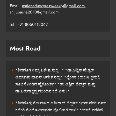
Email:
malenaduexpressweekly@gmail.com
,
shijupasha2010@gmail.com
Tel: +91 8050112067.
Most Read
*ಶಿವಮೊಗ್ಗ ಸಿಮ್ಸ್ ವಿಶೇಷ ಸುದ್ದಿ…* *ಡಾ.ಅಶ್ವಿನ್ ಹೆಬ್ಬಾರ್
ಅಮಾನತು ವಾಪಸ್ ಆದೇಶ ರದ್ದು* *ಲೈಂಗಿಕ ಕಿರುಕುಳ ಕ್ರಮಕ್ಕೆ
ಸೂಚನೆ ನೀಡಿದ ಹೈಕೋರ್ಟ್* *ಡಾ.ಅಶ್ವಿನ್ ಹೆಬ್ಬಾರ್ ಮತ್ತು
ಡಾ.ವಿರುಪಾಕ್ಷಪ್ಪ ಮುಂದಿನ ಕಥೆ ಏನು?*
*ಶಿವಮೊಗ್ಗ; ಗೋಪಾಳದ ಆಶೀರಾಜ್ ಬಿಲ್ಡರ್ಸ್ ಅ್ಯಂಡ್ ಡೆವಲಪರ್ಸ್
ಕಚೇರಿ ಮೇಲೆ ತುಂಗಾನಗರ ಪೊಲೀಸರ ದಾಳಿ* *ಯಾಕೆ ನಡೆದಿದೆ