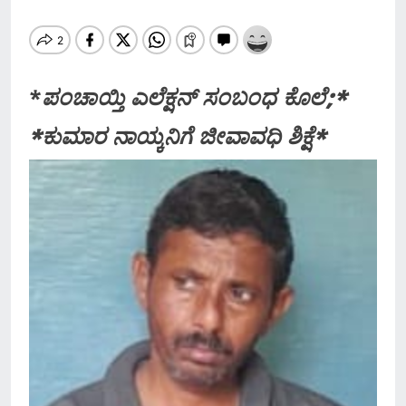
*
ಪಂಚಾಯ್ತಿ ಎಲೆಕ್ಷನ್ ಸಂಬಂಧ ಕೊಲೆ;*
*ಕುಮಾರ ನಾಯ್ಕನಿಗೆ ಜೀವಾವಧಿ ಶಿಕ್ಷೆ*