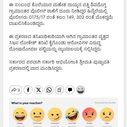
ಈ ಸಂಬಂಧ ಕೊಲೆಯಾದ ಮಹೇಶ ನಾಯ್ಕನ ಪತ್ನಿ ಶಿವಮೊಗ್ಗ
ಗ್ರಾಮಾಂತರ ಪೊಲೀಸ್ ಠಾಣೆಗೆ ದೂರು ನೀಡಿದ್ದರ ಹಿನ್ನೆಲೆಯಲ್ಲಿ
ಪೊಲೀಸರು 0175/17 ರಂತೆ ಕಲಂ 149, 302 ರಂತೆ ಮೊಕದ್ದಮೆ
ದಾಖಲಿಸಿಕೊಂಡಿದ್ದರು.
ಈ ಪ್ರಕರಣದ ತನಿಖಾಧಿಕಾರಿಯಾಗಿ ಆಗಿನ ಗ್ರಾಮಾಂತರ ವೃತ್ತದ
ಸಿಇಐ ಲೋಕೇಶ್ ತನಿಖೆ ಕೈಗೊಂಡು ಆರೋಪಿಗಳ ವಿರುದ್ಧ
ದೋಷಾರೋಪಣ ಪಟ್ಟಿಯನ್ನು ನ್ಯಾಯಾಲಯಕ್ಕೆ ಸಲ್ಲಿಸಿದ್ದರು.
ಸರ್ಕಾರದ ಪರವಾಗಿ ಸರ್ಕಾರಿ ಅಭಿಯೋಜಕಿ ಶ್ರೀಮತಿ ಪುಷ್ಪಾವತಿ
ಪ್ರಕರಣದಲ್ಲಿ ವಾದ ಮಂಡಿಸಿದ್ದರು.