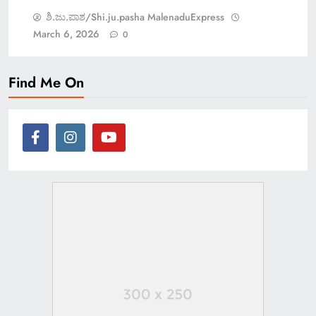
ಶಿ.ಜು.ಪಾಶ/Shi.ju.pasha MalenaduExpress
March 6, 2026
0
Find Me On