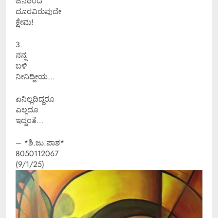
ಜನರಿಂದ
ದೂರವಿರುವುದೇ
ಕ್ಷೇಮ!
3.
ನನ್ನ
ಬಳಿ
ನೀನಿದ್ದೀಯ…
ಏನಿಲ್ಲದಿದ್ದರೂ
ಎಲ್ಲದೂ
ಇದ್ದಂತೆ…
– *ಶಿ.ಜು.ಪಾಶ*
8050112067
(9/1/25)