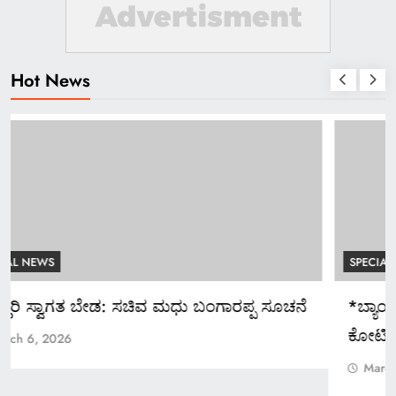
Hot News
SPECIAL NEWS
*ಬ್ಯಾಂಕ್ ಸಿಬ್ಬಂದಿಯಿಂದಲೇ ನಕಲಿ ಚಿನ್ನ ಅಡವಿಟ್ಟು 1.5
ಕೋಟಿ ರೂ. ವಂಚನೆ!*
March 6, 2026