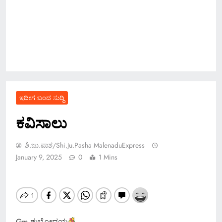
ಇದೀಗ ಬಂದ ಸುದ್ದಿ
ಕವಿಸಾಲು
ಶಿ.ಜು.ಪಾಶ/Shi.ju.pasha MalenaduExpress
January 9, 2025
0
1 Mins
Gm ಶುಭೋದಯ