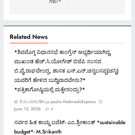
ಗಳು!*
Related News
*ಶಿವಮೊಗ್ಗ ವಿಧಾನಸಭೆ ಕಾಂಗ್ರೆಸ್ ಅಭ್ಯರ್ಥಿಯಾಗಿದ್ದ,
ಮುಖಂಡ ಹೆಚ್.ಸಿ.ಯೋಗೇಶ್ ಬಿಜೆಪಿ ಸಂಸದ
ಬಿ.ವೈ.ರಾಘವೇಂದ್ರ, ಶಾಸಕ ಎಸ್.ಎನ್.ಚನ್ನಬಸಪ್ಪ(ಚನ್ನಿ)
ಯವರಿಗೆ ಹೇಳಿದ ಬುದ್ದಿವಾದವೇನು?*
*ಪತ್ರಿಕಾಗೋಷ್ಠಿಯಲ್ಲಿ ಮತ್ತೇನಂದ್ರು?*
ಶಿ.ಜು.ಪಾಶ/Shi.ju.pasha MalenaduExpress
June 12, 2026
0
ಸರ್ವರ ಹಿತ ಕಾಯ್ದ ಬಜೆಟ್- ಎಂ.ಶ್ರೀಕಾಂತ್ *sustainable
budget*- M.Srikanth