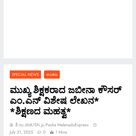
SPECIAL NEWS
ಅಂಕಣ
ಮುಖ್ಯ ಶಿಕ್ಷಕರಾದ ಜಬೀನಾ ಕೌಸರ್
ಎಂ.ಎನ್ ವಿಶೇಷ ಲೇಖನ*
*ಶಿಕ್ಷಣದ ಮಹತ್ವ*
ಶಿ.ಜು.ಪಾಶ/Shi.ju.pasha MalenaduExpress
July 31, 2025
0
1 Mins