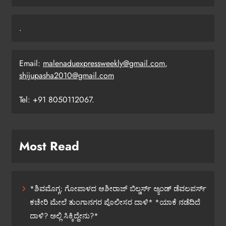
.
Email:
malenaduexpressweekly@gmail.com
,
shijupasha2010@gmail.com
Tel: +91 8050112067.
Most Read
*ಶಿವಮೊಗ್ಗ; ಗೋಪಾಳದ ಆಶೀರಾಜ್ ಬಿಲ್ಡರ್ಸ್ ಅ್ಯಂಡ್ ಡೆವಲಪರ್ಸ್
ಕಚೇರಿ ಮೇಲೆ ತುಂಗಾನಗರ ಪೊಲೀಸರ ದಾಳಿ* *ಯಾಕೆ ನಡೆದಿದೆ
ದಾಳಿ? ಅಲ್ಲಿ ಸಿಕ್ಕಿದ್ದೇನು?*