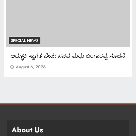
SPECIAL NEWS
ಗಾರಪ್ಪ ಸೂಚನೆ
*ಬ್ಯಾಂಕ್ ಸಿಬ್ಬಂದಿಯಿಂದಲೇ ನಕಲಿ ಚಿನ್ನ ಅಡವ
ಕೋಟಿ ರೂ. ವಂಚನೆ!*
August 6, 2026
About Us