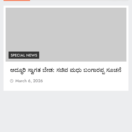
SPECIAL NEWS
ಪ್ಪ ಸೂಚನೆ
*ಬ್ಯಾಂಕ್ ಸಿಬ್ಬಂದಿಯಿಂದಲೇ ನಕಲಿ ಚಿನ್ನ ಅಡವಿಟ್ಟ
ಕೋಟಿ ರೂ. ವಂಚನೆ!*
March 6, 2026