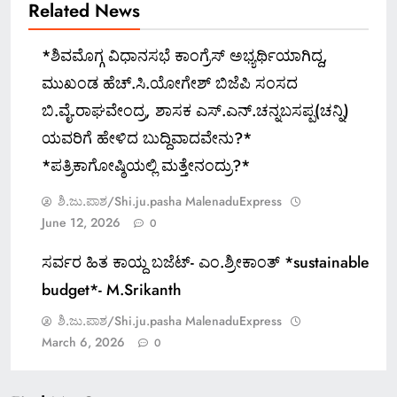
Related News
*ಶಿವಮೊಗ್ಗ ವಿಧಾನಸಭೆ ಕಾಂಗ್ರೆಸ್ ಅಭ್ಯರ್ಥಿಯಾಗಿದ್ದ,
ಮುಖಂಡ ಹೆಚ್.ಸಿ.ಯೋಗೇಶ್ ಬಿಜೆಪಿ ಸಂಸದ
ಬಿ.ವೈ.ರಾಘವೇಂದ್ರ, ಶಾಸಕ ಎಸ್.ಎನ್.ಚನ್ನಬಸಪ್ಪ(ಚನ್ನಿ)
ಯವರಿಗೆ ಹೇಳಿದ ಬುದ್ದಿವಾದವೇನು?*
*ಪತ್ರಿಕಾಗೋಷ್ಠಿಯಲ್ಲಿ ಮತ್ತೇನಂದ್ರು?*
ಶಿ.ಜು.ಪಾಶ/Shi.ju.pasha MalenaduExpress
June 12, 2026
0
ಸರ್ವರ ಹಿತ ಕಾಯ್ದ ಬಜೆಟ್- ಎಂ.ಶ್ರೀಕಾಂತ್ *sustainable
budget*- M.Srikanth
ಶಿ.ಜು.ಪಾಶ/Shi.ju.pasha MalenaduExpress
March 6, 2026
0