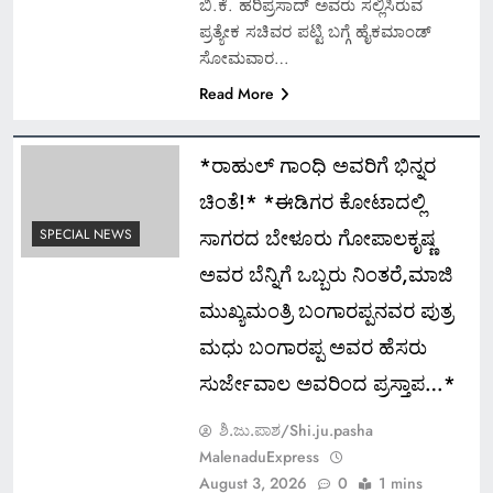
ಬಿ.ಕೆ. ಹರಿಪ್ರಸಾದ್‌ ಅವರು ಸಲ್ಲಿಸಿರುವ
ಪ್ರತ್ಯೇಕ ಸಚಿವರ ಪಟ್ಟಿ ಬಗ್ಗೆ ಹೈಕಮಾಂಡ್‌
ಸೋಮವಾರ…
Read More
*ರಾಹುಲ್ ಗಾಂಧಿ ಅವರಿಗೆ ಭಿನ್ನರ
ಚಿಂತೆ!* *ಈಡಿಗರ ಕೋಟಾದಲ್ಲಿ
ಸಾಗರದ ಬೇಳೂರು ಗೋಪಾಲಕೃಷ್ಣ
SPECIAL NEWS
ಅವರ ಬೆನ್ನಿಗೆ ಒಬ್ಬರು ನಿಂತರೆ,ಮಾಜಿ
ಮುಖ್ಯಮಂತ್ರಿ ಬಂಗಾರಪ್ಪನವರ ಪುತ್ರ
ಮಧು ಬಂಗಾರಪ್ಪ ಅವರ ಹೆಸರು
ಸುರ್ಜೇವಾಲ ಅವರಿಂದ ಪ್ರಸ್ತಾಪ…*
ಶಿ.ಜು.ಪಾಶ/Shi.ju.pasha
MalenaduExpress
August 3, 2026
0
1 mins