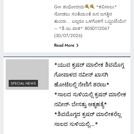
Gm ಶುಭೋದಯ
*ಕವಿಸಾಲು*
ನೋಡಲು ಸಂತೆಯಂತೆ ಜನ ಜಗತ್ತಿನ
ತುಂಬಾ… ಎಲ್ಲರೂ ಒಳಗೊಳಗೆ ಒಬ್ಬಂಟಿಯೇ!
– *ಶಿ.ಜು.ಪಾಶ* 8050112067
(30/07/2026)
Read More
*ಯುವ ಕ್ರಷರ್ ಮಾಲೀಕ ಶಿವಮೊಗ್ಗ
ಗೋಪಾಳದ ನವೀನ್ ಖಾಸಗಿ
ಹೋಟೆಲಲ್ಲಿ ನೇಣಿಗೆ ಶರಣು*
SPECIAL NEWS
*ಸಾಲದ ಸುಳಿಯಲ್ಲಿ ಕ್ರಷರ್ ಮಾಲೀಕ
ನವೀನ್- ಬೇಸತ್ತು ಆತ್ಮಹತ್ಯೆ*
*ಶಿವಮೊಗ್ಗದ ಕ್ರಷರ್ ಮಾಲೀಕರೆಲ್ಲ
ಸಾಲದ ಸುಳಿಯಲ್ಲಿ…*