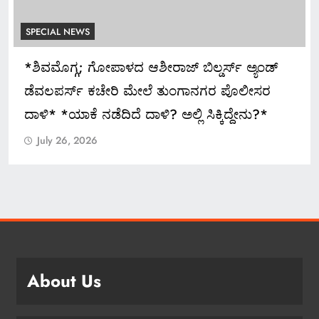
SPECIAL NEWS
ಅದ್ಧೂರಿ ಸ್ವಾಗತ ಬೇಡ: ಸಚಿವ ಮಧು ಬಂಗಾರಪ್ಪ ಸೂಚನೆ
July 26, 2026
About Us