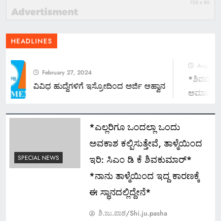
HEADLINES
August 7,
February 27, 2024
*ಶಿವಮೊಗ್ಗ ಸಿ
ವಿವಿಧ ಹುದ್ದೆಗಳಿಗೆ ಇಸ್ರೋದಿಂದ ಅರ್ಜಿ ಆಹ್ವಾನ
ಅಮಾನತು ವಾಪ
ಸೂಚನೆ ನೀಡಿದ
ಡಾ.ವಿರುಪಾಕ
*ಎಲ್ಲರಿಗೂ ಒಂದಲ್ಲಾ ಒಂದು
ಅವಕಾಶ ಕಲ್ಪಿಸುತ್ತೇವೆ, ತಾಳ್ಮೆಯಿಂದ
ಇರಿ: ಸಿಎಂ ಡಿ ಕೆ ಶಿವಕುಮಾರ್*
SPECIAL NEWS
*ನಾನು ತಾಳ್ಮೆಯಿಂದ ಇದ್ದ ಕಾರಣಕ್ಕೆ
ಈ ಸ್ಥಾನದಲ್ಲಿದ್ದೇನೆ*
ಶಿ.ಜು.ಪಾಶ/Shi.ju.pasha