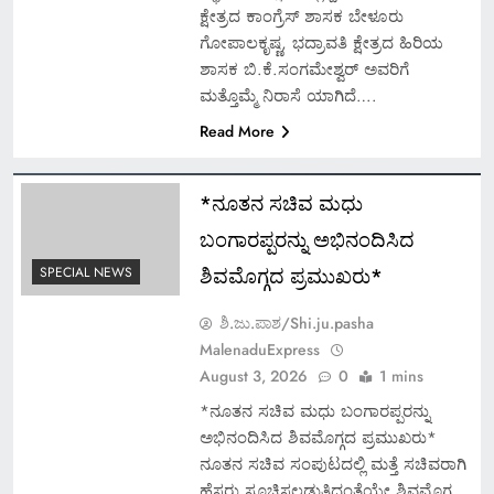
ಕ್ಷೇತ್ರದ ಕಾಂಗ್ರೆಸ್ ಶಾಸಕ ಬೇಳೂರು
ಗೋಪಾಲಕೃಷ್ಣ, ಭದ್ರಾವತಿ ಕ್ಷೇತ್ರದ ಹಿರಿಯ
ಶಾಸಕ ಬಿ.ಕೆ.ಸಂಗಮೇಶ್ವರ್ ಅವರಿಗೆ
ಮತ್ತೊಮ್ಮೆ ನಿರಾಸೆ ಯಾಗಿದೆ….
Read More
*ನೂತನ ಸಚಿವ ಮಧು
ಬಂಗಾರಪ್ಪರನ್ನು ಅಭಿನಂದಿಸಿದ
ಶಿವಮೊಗ್ಗದ ಪ್ರಮುಖರು*
SPECIAL NEWS
ಶಿ.ಜು.ಪಾಶ/Shi.ju.pasha
MalenaduExpress
August 3, 2026
0
1 mins
*ನೂತನ ಸಚಿವ ಮಧು ಬಂಗಾರಪ್ಪರನ್ನು
ಅಭಿನಂದಿಸಿದ ಶಿವಮೊಗ್ಗದ ಪ್ರಮುಖರು*
ನೂತನ ಸಚಿವ ಸಂಪುಟದಲ್ಲಿ ಮತ್ತೆ ಸಚಿವರಾಗಿ
ಹೆಸರು ಸೂಚಿಸಲ್ಪಡುತ್ತಿದ್ದಂತೆಯೇ ಶಿವಮೊಗ್ಗ