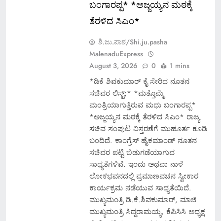
ಬಂಗಾರಪ್ಪ* *ಅಜ್ಜಯ್ಯನ ಮಠಕ್ಕೆ
ತೆರಳಿದ ಸಿಎಂ*
ಶಿ.ಜು.ಪಾಶ/Shi.ju.pasha
MalenaduExpress
August 3, 2026
0
1 mins
*ಡಿಕೆ ಶಿವಕುಮಾರ್ ಕೈ ಸೇರಿದ ನೂತನ
ಸಚಿವರ ಲಿಸ್ಟ್;* *ಮತ್ತೊಮ್ಮೆ
ಮಂತ್ರಿಯಾಗುತ್ತಿರುವ ಮಧು ಬಂಗಾರಪ್ಪ*
*ಅಜ್ಜಯ್ಯನ ಮಠಕ್ಕೆ ತೆರಳಿದ ಸಿಎಂ* ರಾಜ್ಯ
ಸಚಿವ ಸಂಪುಟ ವಿಸ್ತರಣೆಗೆ ಮುಹೂರ್ತ ಕೂಡಿ
ಬಂದಿದೆ. ಕಾಂಗ್ರೆಸ್ ಹೈಕಮಾಂಡ್ ನೂತನ
ಸಚಿವರ ಪಟ್ಟಿ ಬಿಡುಗಡೆಯಾಗುವ
ಸಾಧ್ಯತೆಗಳಿವೆ. ಇಂದು ಅಥವಾ ನಾಳೆ
ಲೋಕಭವನದಲ್ಲಿ ಪ್ರಮಾಣವಚನ ಸ್ವೀಕಾರ
ಕಾರ್ಯಕ್ರಮ ನಡೆಯುವ ಸಾಧ್ಯತೆಯಿದೆ.
ಮುಖ್ಯಮಂತ್ರಿ ಡಿ.ಕೆ.ಶಿವಕುಮಾರ್‌, ಮಾಜಿ
ಮುಖ್ಯಮಂತ್ರಿ ಸಿದ್ದರಾಮಯ್ಯ, ಕೆಪಿಸಿಸಿ ಅಧ್ಯಕ್ಷ