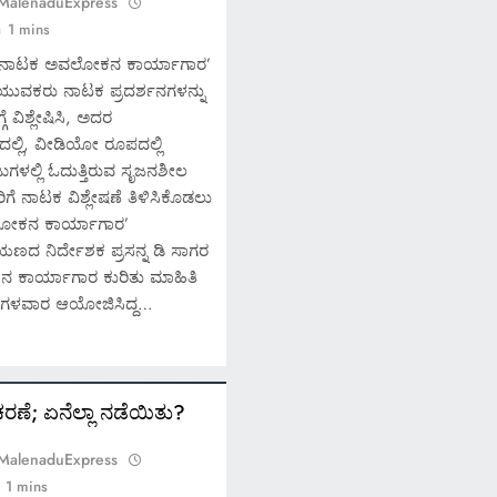
 MalenaduExpress
1 mins
‘ನಾಟಕ ಅವಲೋಕನ ಕಾರ್ಯಾಗಾರ’
SPECIAL NEWS
ಯುವಕರು ನಾಟಕ ಪ್ರದರ್ಶನಗಳನ್ನು
ಗೆ ವಿಶ್ಲೇಷಿಸಿ, ಅದರ
*ಶಿವಮೊಗ್ಗ; ಗೋಪಾಳದ 
ಲ್ಲಿ, ವೀಡಿಯೋ ರೂಪದಲ್ಲಿ
ಬಿಲ್ಡರ್ಸ್ ಅ್ಯಂಡ್ ಡೆವಲಪರ
ಜುಗಳಲ್ಲಿ ಓದುತ್ತಿರುವ ಸೃಜನಶೀಲ
ಿಗೆ ನಾಟಕ ವಿಶ್ಲೇಷಣೆ ತಿಳಿಸಿಕೊಡಲು
ಮೇಲೆ ತುಂಗಾನಗರ ಪೊಲ
ೋಕನ ಕಾರ್ಯಾಗಾರ’
ದಾಳಿ* *ಯಾಕೆ ನಡೆದಿದೆ ದಾ
ಣದ ನಿರ್ದೇಶಕ ಪ್ರಸನ್ನ ಡಿ ಸಾಗರ
ಸಿಕ್ಕಿದ್ದೇನು?*
 ಕಾರ್ಯಾಗಾರ ಕುರಿತು ಮಾಹಿತಿ
ಗಳವಾರ ಆಯೋಜಿಸಿದ್ದ…
October 18, 2024
ರಣೆ; ಏನೆಲ್ಲಾ ನಡೆಯಿತು?
 MalenaduExpress
1 mins