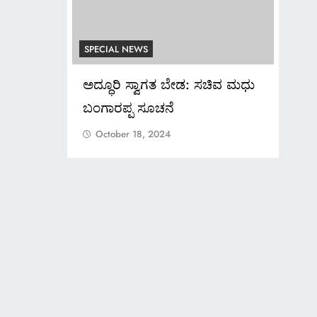
SPECIAL NEWS
SPEC
ಆಶೀರಾಜ್
ಅದ್ಧೂರಿ ಸ್ವಾಗತ ಬೇಡ: ಸಚಿವ ಮಧು
*ಬ್
್ಸ್ ಕಚೇರಿ
ಬಂಗಾರಪ್ಪ ಸೂಚನೆ
ಚಿನ
ೀಸರ
ವಂಚ
October 18, 2024
ಳಿ? ಅಲ್ಲಿ
Oc