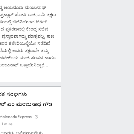
ರುದ್ಧ ಆಯನೂರು ಮಂಜುನಾಥ್
 ಪ್ರಹ್ಲಾದ್ ಜೋಷಿ ರಾಜಿನಾಮೆ ತಕ್ಷಣ
ಲ್ಲಿ ಬಿಜೆಪಿಯಿಂದ ಟಿಕೆಟ್
ದ ಪ್ರಕರಣದಲ್ಲಿ ಕೇಂದ್ರ ಸಚಿವ
್ರಸ್ತಾಪವಾಗಿದ್ದು ಮಾತ್ರವಲ್ಲ, ಹಣ
ವರ ಕಚೇರಿಯಲ್ಲಿಯೇ ನಡೆದಿವೆ
ಲೆಯಲ್ಲಿ ಅವರು ತಕ್ಷಣವೇ ತಮ್ಮ
ೆ ನೀಡಬೇಕೆಂದು ಮಾಜಿ ಸಂಸದ ಹಾಗೂ
ಂಜುನಾಥ್ ಒತ್ತಾಯಿಸಿದ್ದಾರೆ….
ಾದಕ ಸಂಘಗಳು
ಾ.ಆರ್ ಎಂ ಮಂಜುನಾಥ ಗೌಡ
 MalenaduExpress
1 mins
ಸಂಘಗಳು ಬಲಿಷ್ಠವಾಗಬೇಕು :