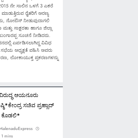
015 ನೇ ಸಾಲಿನ ಒಳಗೆ 3 ಎಕರೆ
ಾಡುತ್ತಿರುವ ರೈತರಿಗೆ ಅರಣ್ಯ
ುದು, ನೋಟಿಸ್ ನೀಡುವುದಾಗಲಿ
ಮತ್ತು ಸಾಕ್ಷರತಾ ಹಾಗೂ ಜಿಲ್ಲಾ
ಬಂಗಾರಪ್ಪ ಸೂಚನೆ ನೀಡಿದರು.
ಲಿ ಏರ್ಪಡಿಸಲಾಗಿದ್ದ ವಿವಿಧ
ಸಭೆಯ ಅಧ್ಯಕ್ಷತೆ ವಹಿಸಿ ಅವರು
ಕರಣ, ಲೋಕಾಯುಕ್ತ ಪ್ರಕರಣಗಳನ್ನು
 ವಿರುದ್ಧ ಆಯನೂರು
ಿ*ಕೇಂದ್ರ ಸಚಿವ ಪ್ರಹ್ಲಾದ್
ಣ ಕೊಡಲಿ*
 MalenaduExpress
1 mins