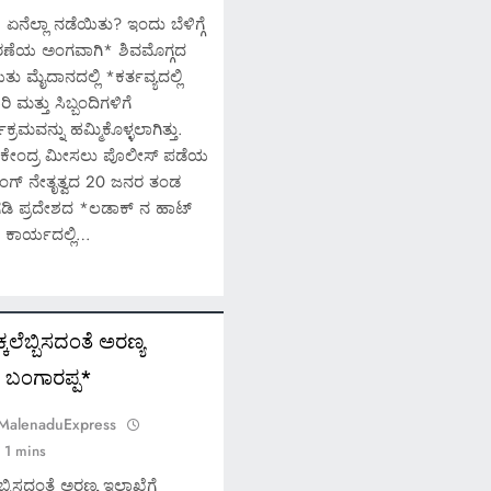
ಏನೆಲ್ಲಾ ನಡೆಯಿತು? ಇಂದು ಬೆಳಿಗ್ಗೆ
ರಣೆಯ ಅಂಗವಾಗಿ* ಶಿವಮೊಗ್ಗದ
ತು ಮೈದಾನದಲ್ಲಿ *ಕರ್ತವ್ಯದಲ್ಲಿ
 ಮತ್ತು ಸಿಬ್ಬಂದಿಗಳಿಗೆ
ರಮವನ್ನು ಹಮ್ಮಿಕೊಳ್ಳಲಾಗಿತ್ತು.
ು ಕೇಂದ್ರ ಮೀಸಲು ಪೊಲೀಸ್ ಪಡೆಯ
ಿಂಗ್ ನೇತೃತ್ವದ 20 ಜನರ ತಂಡ
ಡಿ ಪ್ರದೇಶದ *ಲಡಾಕ್ ನ ಹಾಟ್
ಣಾ ಕಾರ್ಯದಲ್ಲಿ…
ಲೆಬ್ಬಿಸದಂತೆ ಅರಣ್ಯ
 ಬಂಗಾರಪ್ಪ*
 MalenaduExpress
1 mins
್ಬಿಸದಂತೆ ಅರಣ್ಯ ಇಲಾಖೆಗೆ