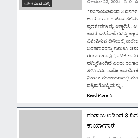
October 22, 2024
0
ಇದೀಗ ಬಂದ ಸುದ್ದಿ
*ರಂಗಾಯಣದಿಂದ 3 ದಿನಗ
ಕಾರ್ಯಾಗಾರ’* ಹೊಸ ತಲೆಮ
ಪ್ರದರ್ಶನಗಳನ್ನು ಆಸ್ವಾದಿಸಿ, ಆ 
ಅದರ ಒಳನೋಟಗಳನ್ನು ಅಕ್ಷರ 
ವಿಶ್ಲೇಷಿಸುವ ದಿಸೆಯಲ್ಲಿ ಕಾಲೇ
ಬರಹಗಾರರನ್ನು ಗುರುತಿಸಿ ಅವರ
ರಂಗಾಯಣವು ‘ನಾಟಕ ಅವಲ
ಹಮ್ಮಿಕೊಂಡಿದೆ ಎಂದು ರಂಗಾಯ
ತಿಳಿಸಿದರು. ನಾಟಕ ಅವಲೋಕನ
ನೀಡಲು ರಂಗಾಯಣದಲ್ಲಿ ಮಂ
ಪತ್ರಿಕಾಗೋಷ್ಟಿಯನ್ನು…
Read More
ರಂಗಾಯಣದಿಂದ 3 ದಿ
ಕಾರ್ಯಾಗಾರ’