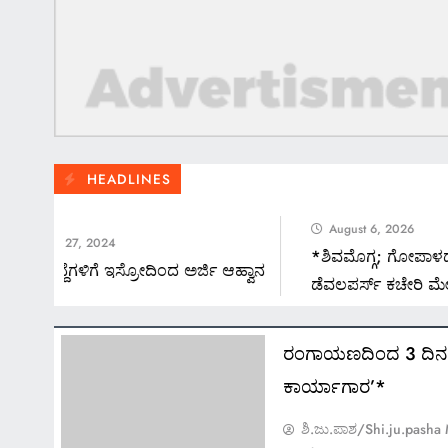
HEADLINES
August 6, 2026
ruary 27, 2024
*ಶಿವಮೊಗ್ಗ; ಗೋಪಾಳದ ಆಶೀರಾಜ
ಹುದ್ದೆಗಳಿಗೆ ಇಸ್ರೋದಿಂದ ಅರ್ಜಿ ಆಹ್ವಾನ
ಡೆವಲಪರ್ಸ್ ಕಚೇರಿ ಮೇಲೆ 
*ಯಾಕೆ ನಡೆದಿದೆ ದಾಳಿ? ಅಲ್ಲಿ ಸಿ
ರಂಗಾಯಣದಿಂದ 3 ದಿ
ಕಾರ್ಯಾಗಾರ’*
ಶಿ.ಜು.ಪಾಶ/Shi.ju.pasha