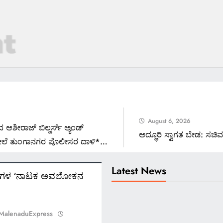
August 6, 2026
್ ಬಿಲ್ಡರ್ಸ್ ಅ್ಯಂಡ್
ಅದ್ಧೂರಿ ಸ್ವಾಗತ ಬೇಡ: ಸಚಿವ ಮಧ
ತುಂಗಾನಗರ ಪೊಲೀಸರ ದಾಳಿ*
ಕ್ಕಿದ್ದೇನು?*
Latest News
ನಗಳ ‘ನಾಟಕ ಅವಲೋಕನ
 MalenaduExpress