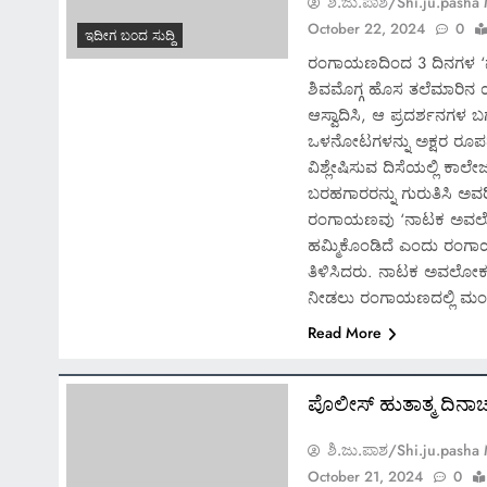
ಶಿ.ಜು.ಪಾಶ/Shi.ju.pasha
October 22, 2024
0
ಇದೀಗ ಬಂದ ಸುದ್ದಿ
ರಂಗಾಯಣದಿಂದ 3 ದಿನಗಳ 
ಶಿವಮೊಗ್ಗ ಹೊಸ ತಲೆಮಾರಿನ 
ಆಸ್ವಾದಿಸಿ, ಆ ಪ್ರದರ್ಶನಗಳ ಬಗ್
ಒಳನೋಟಗಳನ್ನು ಅಕ್ಷರ ರೂಪದ
ವಿಶ್ಲೇಷಿಸುವ ದಿಸೆಯಲ್ಲಿ ಕಾಲೇ
ಬರಹಗಾರರನ್ನು ಗುರುತಿಸಿ ಅವರ
ರಂಗಾಯಣವು ‘ನಾಟಕ ಅವಲ
ಹಮ್ಮಿಕೊಂಡಿದೆ ಎಂದು ರಂಗಾಯ
ತಿಳಿಸಿದರು. ನಾಟಕ ಅವಲೋಕನ
ನೀಡಲು ರಂಗಾಯಣದಲ್ಲಿ ಮಂ
Read More
ಪೊಲೀಸ್ ಹುತಾತ್ಮ ದಿನಾಚ
ಶಿ.ಜು.ಪಾಶ/Shi.ju.pasha
October 21, 2024
0