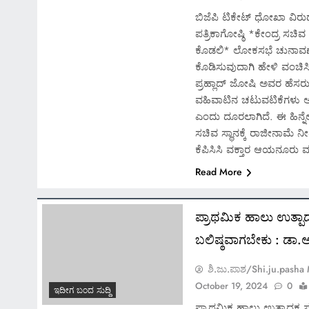
ಬಿಜೆಪಿ ಟಿಕೇಟ್ ಧೋಖಾ ವಿ
ಪತ್ರಿಕಾಗೋಷ್ಠಿ *ಕೇಂದ್ರ ಸಚಿವ
ಕೊಡಲಿ* ಲೋಕಸಭೆ ಚುನಾವಣೆಯ
ಕೊಡಿಸುವುದಾಗಿ ಹೇಳಿ ವಂಚಿಸಿ
ಪ್ರಹ್ಲಾದ್ ಜೋಷಿ ಅವರ ಹೆಸರು ಪ
ವಹಿವಾಟಿನ ಚಟುವಟಿಕೆಗಳು ಅ
ಎಂದು ದೂರಲಾಗಿದೆ. ಈ ಹಿನ್ನೆ
ಸಚಿವ ಸ್ಥಾನಕ್ಕೆ ರಾಜೀನಾಮ
ಕೆಪಿಸಿಸಿ ವಕ್ತಾರ ಆಯನೂರು ಮ
Read More
ಪ್ರಾಥಮಿಕ ಹಾಲು ಉತ್ಪ
ಬಲಿಷ್ಠವಾಗಬೇಕು : ಡ
ಶಿ.ಜು.ಪಾಶ/Shi.ju.pasha
October 19, 2024
0
ಇದೀಗ ಬಂದ ಸುದ್ದಿ
ಪ್ರಾಥಮಿಕ ಹಾಲು ಉತ್ಪಾದಕ 