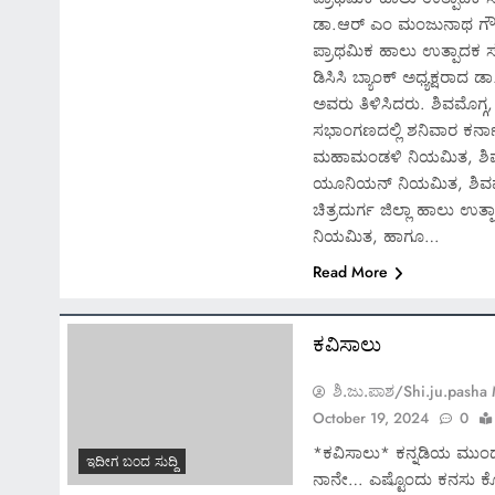
ಡಾ.ಆರ್ ಎಂ ಮಂಜುನಾಥ ಗೌ
ಪ್ರಾಥಮಿಕ ಹಾಲು ಉತ್ಪಾದಕ 
ಡಿಸಿಸಿ ಬ್ಯಾಂಕ್ ಅಧ್ಯಕ್ಷರ
ಅವರು ತಿಳಿಸಿದರು. ಶಿವಮೊಗ್
ಸಭಾಂಗಣದಲ್ಲಿ ಶನಿವಾರ ಕರ್
ಮಹಾಮಂಡಳಿ ನಿಯಮಿತ, ಶಿವಮ
ಯೂನಿಯನ್ ನಿಯಮಿತ, ಶಿವಮೊಗ
ಚಿತ್ರದುರ್ಗ ಜಿಲ್ಲಾ ಹಾಲು 
ನಿಯಮಿತ, ಹಾಗೂ…
Read More
ಕವಿಸಾಲು
ಶಿ.ಜು.ಪಾಶ/Shi.ju.pasha
October 19, 2024
0
*ಕವಿಸಾಲು* ಕನ್ನಡಿಯ ಮುಂದೆ
ಇದೀಗ ಬಂದ ಸುದ್ದಿ
ನಾನೇ… ಎಷ್ಟೊಂದು ಕನಸು ಕ