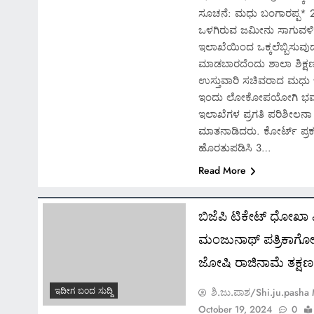
ಸೂಚನೆ: ಮಧು ಬಂಗಾರಪ್ಪ* 2
ಒಳಗಿರುವ ಜಮೀನು ಸಾಗುವಳಿ ಮ
ಇಲಾಖೆಯಿಂದ ಒಕ್ಕಲೆಬ್ಬಿಸುವ
ಮಾಡಬಾರದೆಂದು ಶಾಲಾ ಶಿಕ್ಷಣ 
ಉಸ್ತುವಾರಿ ಸಚಿವರಾದ ಮಧು 
ಇಂದು ಲೋಕೋಪಯೋಗಿ ಭವನದಲ್
ಇಲಾಖೆಗಳ ಪ್ರಗತಿ ಪರಿಶೀಲನಾ 
ಮಾತನಾಡಿದರು. ಕೋರ್ಟ್ ಪ್ರ
ಹೊರತುಪಡಿಸಿ 3…
Read More
ಬಿಜೆಪಿ ಟಿಕೇಟ್ ಧೋಖಾ
ಮಂಜುನಾಥ್ ಪತ್ರಿಕಾಗೋಷ್ಠ
ಜೋಷಿ ರಾಜಿನಾಮೆ ತಕ್ಷ
ಇದೀಗ ಬಂದ ಸುದ್ದಿ
ಶಿ.ಜು.ಪಾಶ/Shi.ju.pasha
October 19, 2024
0